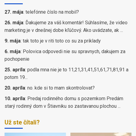
27. mája
:
telefónne číslo na mobil?
26. mája
:
Ďakujeme za váš komentár! Súhlasíme, že video
marketing je v dnešnej dobe kľúčový. Ako uvádzate, ak ...
9. mája
:
tak toto je v riti toto co su za priklady
6. mája
:
Polovica odpovedi nie su spravnych, dakujem za
pochopenie
25. apríla
:
podla mna nie je to 11,21,31,41,51,61,71,81,91 a
potom 19...
20. apríla
:
no. kde si to mam skontrolovat?
10. apríla
:
Predaj rodinného domu s pozemkom Predám
starý rodinný dom v Štiavniku so zastavanou plochou ...
Už ste čítali?