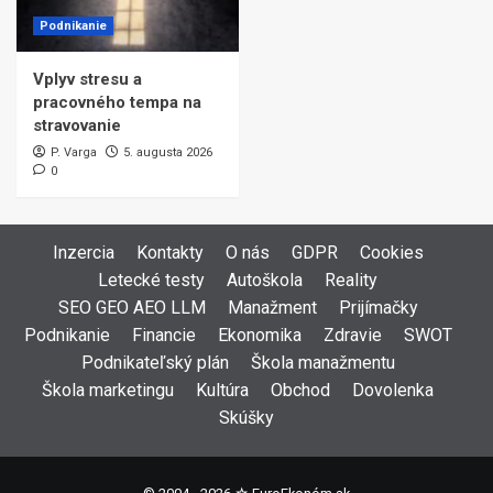
Podnikanie
Vplyv stresu a
pracovného tempa na
stravovanie
P. Varga
5. augusta 2026
0
Inzercia
Kontakty
O nás
GDPR
Cookies
Letecké testy
Autoškola
Reality
SEO GEO AEO LLM
Manažment
Prijímačky
Podnikanie
Financie
Ekonomika
Zdravie
SWOT
Podnikateľský plán
Škola manažmentu
Škola marketingu
Kultúra
Obchod
Dovolenka
Skúšky