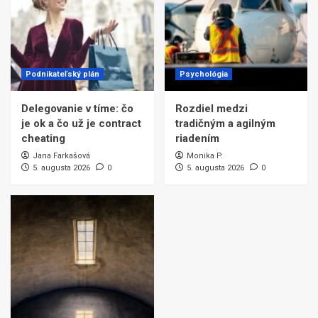
Podnikateľský plán
Psychológia
Delegovanie v tíme: čo
Rozdiel medzi
je ok a čo už je contract
tradičným a agilným
cheating
riadením
Jana Farkašová
Monika P.
5. augusta 2026
0
5. augusta 2026
0