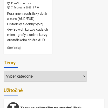
EuroEkonóm.sk
7. februára 2025
0
Kurz mien austrálsky dolár
a euro (AUD/EUR).
Historický a denný vývoj
devízových kurzov cudzích
mien - grafy a online kurzy
austrálskeho dolára AUD.
Čítať ďalej
Témy
Témy
Užitočné
Testy na prijímačky na strednú školu