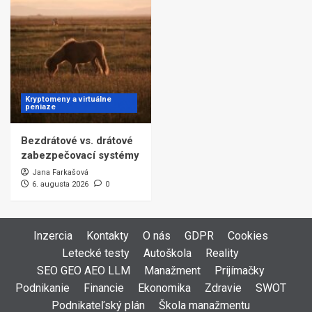
Kryptomeny a virtuálne
peniaze
Bezdrátové vs. drátové
zabezpečovací systémy
Jana Farkašová
6. augusta 2026
0
Inzercia
Kontakty
O nás
GDPR
Cookies
Letecké testy
Autoškola
Reality
SEO GEO AEO LLM
Manažment
Prijímačky
Podnikanie
Financie
Ekonomika
Zdravie
SWOT
Podnikateľský plán
Škola manažmentu