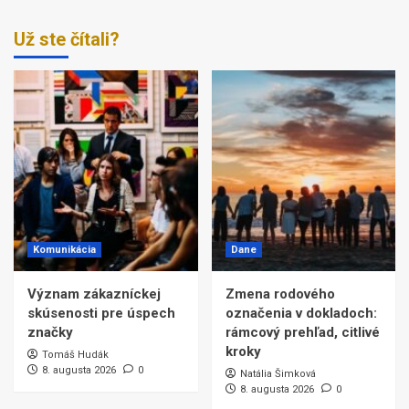
Už ste čítali?
Komunikácia
Dane
Význam zákazníckej
Zmena rodového
skúsenosti pre úspech
označenia v dokladoch:
značky
rámcový prehľad, citlivé
kroky
Tomáš Hudák
8. augusta 2026
0
Natália Šimková
8. augusta 2026
0