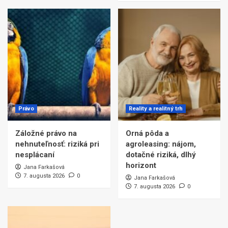
Právo
Reality a realitný trh
Záložné právo na
Orná pôda a
nehnuteľnosť: riziká pri
agroleasing: nájom,
nesplácaní
dotačné riziká, dlhý
horizont
Jana Farkašová
7. augusta 2026
0
Jana Farkašová
7. augusta 2026
0