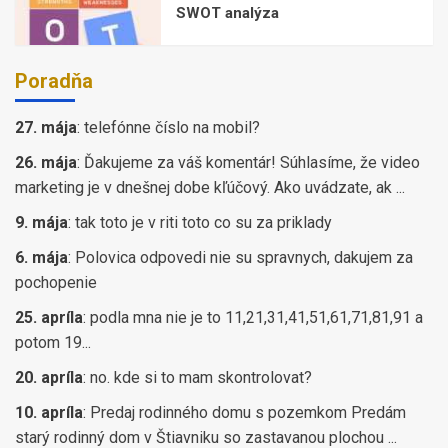
SWOT analýza
Poradňa
27. mája
:
telefónne číslo na mobil?
26. mája
:
Ďakujeme za váš komentár! Súhlasíme, že video
marketing je v dnešnej dobe kľúčový. Ako uvádzate, ak ...
9. mája
:
tak toto je v riti toto co su za priklady
6. mája
:
Polovica odpovedi nie su spravnych, dakujem za
pochopenie
25. apríla
:
podla mna nie je to 11,21,31,41,51,61,71,81,91 a
potom 19...
20. apríla
:
no. kde si to mam skontrolovat?
10. apríla
:
Predaj rodinného domu s pozemkom Predám
starý rodinný dom v Štiavniku so zastavanou plochou ...