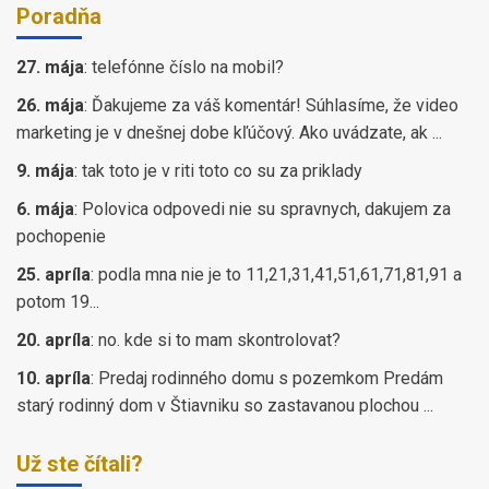
Poradňa
27. mája
:
telefónne číslo na mobil?
26. mája
:
Ďakujeme za váš komentár! Súhlasíme, že video
marketing je v dnešnej dobe kľúčový. Ako uvádzate, ak ...
9. mája
:
tak toto je v riti toto co su za priklady
6. mája
:
Polovica odpovedi nie su spravnych, dakujem za
pochopenie
25. apríla
:
podla mna nie je to 11,21,31,41,51,61,71,81,91 a
potom 19...
20. apríla
:
no. kde si to mam skontrolovat?
10. apríla
:
Predaj rodinného domu s pozemkom Predám
starý rodinný dom v Štiavniku so zastavanou plochou ...
Už ste čítali?