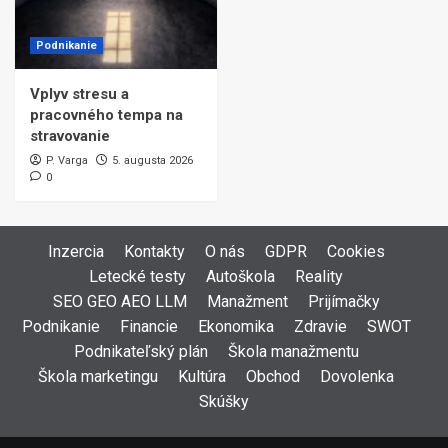
Podnikanie
Vplyv stresu a
pracovného tempa na
stravovanie
P. Varga
5. augusta 2026
0
Inzercia
Kontakty
O nás
GDPR
Cookies
Letecké testy
Autoškola
Reality
SEO GEO AEO LLM
Manažment
Prijímačky
Podnikanie
Financie
Ekonomika
Zdravie
SWOT
Podnikateľský plán
Škola manažmentu
Škola marketingu
Kultúra
Obchod
Dovolenka
Skúšky