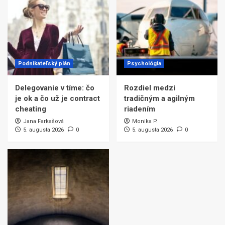
Podnikateľský plán
Psychológia
Delegovanie v tíme: čo
Rozdiel medzi
je ok a čo už je contract
tradičným a agilným
cheating
riadením
Jana Farkašová
Monika P.
5. augusta 2026
0
5. augusta 2026
0