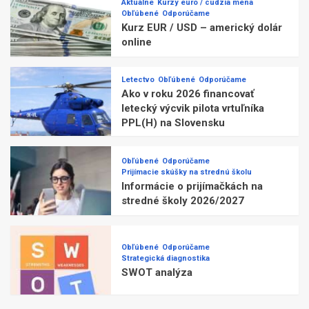
Aktuálne
Kurzy euro / cudzia mena
Obľúbené
Odporúčame
Kurz EUR / USD – americký dolár
online
Letectvo
Obľúbené
Odporúčame
Ako v roku 2026 financovať
letecký výcvik pilota vrtuľníka
PPL(H) na Slovensku
Obľúbené
Odporúčame
Prijímacie skúšky na strednú školu
Informácie o prijímačkách na
stredné školy 2026/2027
Obľúbené
Odporúčame
Strategická diagnostika
SWOT analýza