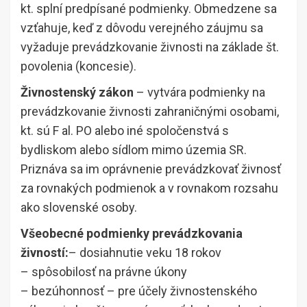
kt. splní predpísané podmienky. Obmedzene sa
vzťahuje, keď z dôvodu verejného záujmu sa
vyžaduje prevádzkovanie živnosti na základe št.
povolenia (koncesie).
Živnostenský zákon
– vytvára podmienky na
prevádzkovanie živnosti zahraničnými osobami,
kt. sú F al. PO alebo iné spoločenstvá s
bydliskom alebo sídlom mimo územia SR.
Priznáva sa im oprávnenie prevádzkovať živnosť
za rovnakých podmienok a v rovnakom rozsahu
ako slovenské osoby.
Všeobecné podmienky prevádzkovania
živností:
– dosiahnutie veku 18 rokov
– spôsobilosť na právne úkony
– bezúhonnosť – pre účely živnostenského