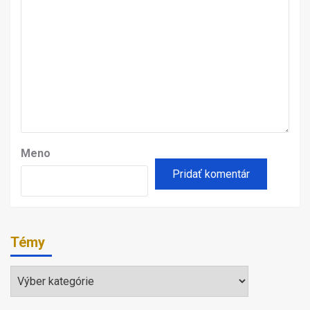
Meno
Témy
Témy