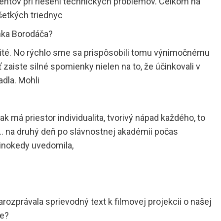
dentov pri riešení technických problémov. Celkom na
všetkých triednyc
nka Borodáča?
čité. No rýchlo sme sa prispôsobili tomu výnimočnému
zaiste silné spomienky nielen na to, že účinkovali v
adla. Mohli
k má priestor individualita, tvorivý nápad každého, to
… na druhý deň po slávnostnej akadémii počas
inokedy uvedomila,
rozprávala sprievodný text k filmovej projekcii o našej
le?