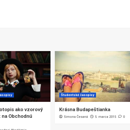
časopisy
Študentské časopisy
votopis ako vzorový
Krásna Budapeštianka
 na Obchodnú
Simona Česaná
5. marca 2015
0