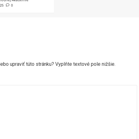
hodnej Akadémie
025
0
ebo upraviť túto stránku? Vyplňte textové pole nižšie.