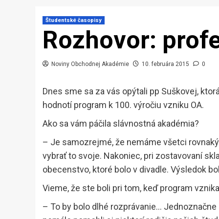
Študentské časopisy
Rozhovor: prof
Noviny Obchodnej Akadémie
10. februára 2015
0
Dnes sme sa za vás opýtali pp Suškovej, ktorá
hodnotí program k 100. výročiu vzniku OA.
Ako sa vám páčila slávnostná akadémia?
– Je samozrejmé, že nemáme všetci rovnaký v
vybrať to svoje. Nakoniec, pri zostavovaní s
obecenstvo, ktoré bolo v divadle. Výsledok bo
Vieme, že ste boli pri tom, keď program vznik
– To by bolo dlhé rozprávanie… Jednoznačne i