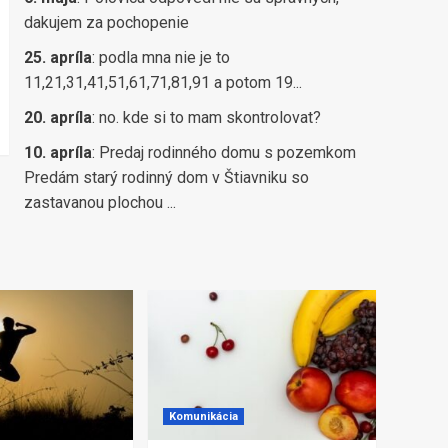
dakujem za pochopenie
25. apríla
:
podla mna nie je to
11,21,31,41,51,61,71,81,91 a potom 19...
20. apríla
:
no. kde si to mam skontrolovat?
10. apríla
:
Predaj rodinného domu s pozemkom
Predám starý rodinný dom v Štiavniku so
zastavanou plochou ...
Komunikácia