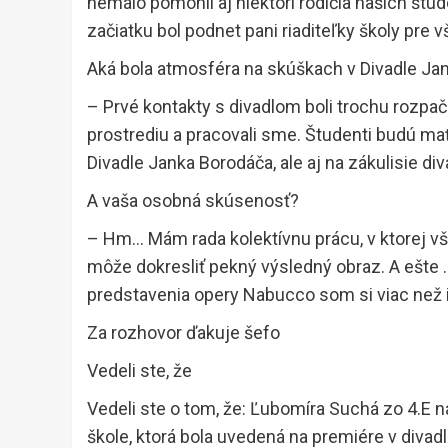
nemálo pomohli aj niektorí rodičia našich štu
začiatku bol podnet pani riaditeľky školy pre 
Aká bola atmosféra na skúškach v Divadle Ja
– Prvé kontakty s divadlom boli trochu rozpa
prostrediu a pracovali sme. Študenti budú mať 
Divadle Janka Borodáča, ale aj na zákulisie div
A vaša osobná skúsenosť?
– Hm… Mám rada kolektívnu prácu, v ktorej vša
môže dokresliť pekný výsledný obraz. A ešte 
predstavenia opery Nabucco som si viac než 
Za rozhovor ďakuje šefo
Vedeli ste, že
Vedeli ste o tom, že: Ľubomíra Suchá zo 4.E na
škole, ktorá bola uvedená na premiére v divad