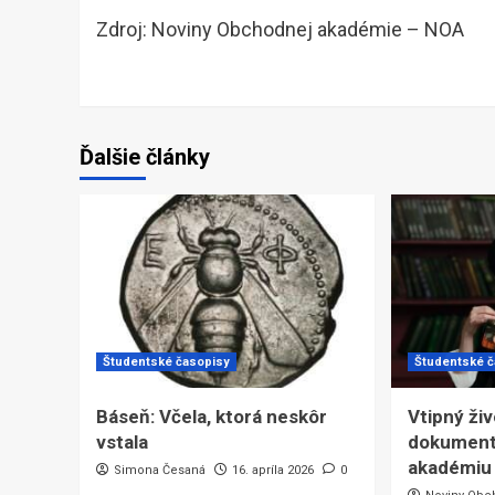
Zdroj: Noviny Obchodnej akadémie – NOA
Ďalšie články
Študentské časopisy
Študentské 
Báseň: Včela, ktorá neskôr
Vtipný ži
vstala
dokument
akadémiu
Simona Česaná
16. apríla 2026
0