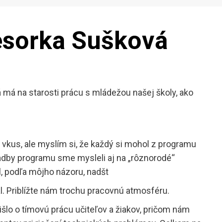
esorka Sušková
 má na starosti prácu s mládežou našej školy, ako
kus, ale myslím si, že každý si mohol z programu
kladby programu sme mysleli aj na „rôznorodé“
l, podľa môjho názoru, nadšt
al. Priblížte nám trochu pracovnú atmosféru.
šlo o tímovú prácu učiteľov a žiakov, pričom nám