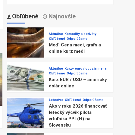
Obľúbené
Najnovšie
Aktuálne
Komodity a deriváty
Obľúbené
Odporúčame
Meď: Cena medi, grafy a
online kurz medi
Aktuálne
Kurzy euro / cudzia mena
Obľúbené
Odporúčame
Kurz EUR / USD – americký
dolár online
Letectvo
Obľúbené
Odporúčame
Ako v roku 2026 financovať
letecký výcvik pilota
vrtuľníka PPL(H) na
Slovensku