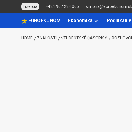
Skip
Inzercia
+421 907 234 066
simona@euroekonom.s
to
content
EUROEKONÓM
Ekonomika
Podnikanie
HOME
ZNALOSTI
ŠTUDENTSKÉ ČASOPISY
ROZHOVOR