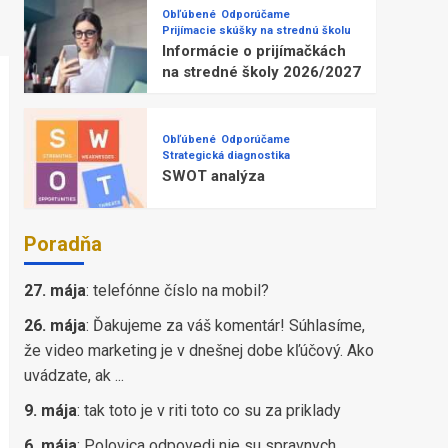
Obľúbené
Odporúčame
Prijímacie skúšky na strednú školu
Informácie o prijímačkách
na stredné školy 2026/2027
Obľúbené
Odporúčame
Strategická diagnostika
SWOT analýza
Poradňa
27. mája
:
telefónne číslo na mobil?
26. mája
:
Ďakujeme za váš komentár! Súhlasíme,
že video marketing je v dnešnej dobe kľúčový. Ako
uvádzate, ak ...
9. mája
:
tak toto je v riti toto co su za priklady
6. mája
:
Polovica odpovedi nie su spravnych,