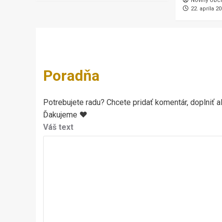
Noviny Obc
22. apríla 2
Poradňa
Potrebujete radu? Chcete pridať komentár, doplniť al
Ďakujeme ♥
Váš text