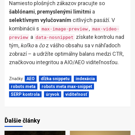
Namiesto plošných zákazov pracujte so
šablónami
,
premyslenými limitmi
a
selektívnym vylučovaním
citlivých pasáží. V
kombinácii s
,
max-image-preview
max-video-
a
získate kontrolu nad
preview
data-nosnippet
tým,
koľko
a
čo
z vášho obsahu sa v náhľadoch
zobrazí – a udržíte optimálny balans medzi CTR,
značkovou integritou a AIO/AEO viditeľnosťou.
Značky:
AEO
dĺžka snippetu
indexácia
robots meta
robots meta max-snippet
SERP kontrola
úryvok
viditeľnosť
Ďalšie články