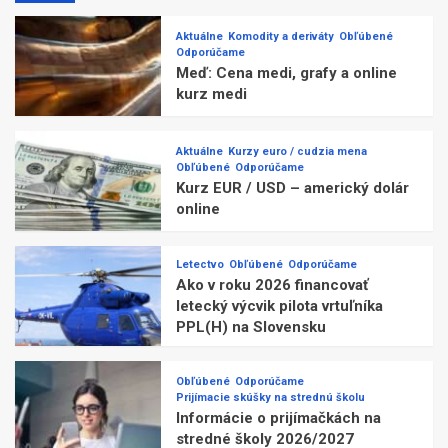
Aktuálne
Komodity a deriváty
Obľúbené
Odporúčame
Meď: Cena medi, grafy a online
kurz medi
Aktuálne
Kurzy euro / cudzia mena
Obľúbené
Odporúčame
Kurz EUR / USD – americký dolár
online
Letectvo
Obľúbené
Odporúčame
Ako v roku 2026 financovať
letecký výcvik pilota vrtuľníka
PPL(H) na Slovensku
Obľúbené
Odporúčame
Prijímacie skúšky na strednú školu
Informácie o prijímačkách na
stredné školy 2026/2027