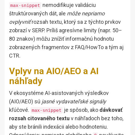
nemodifikuje validáciu
max-snippet
štruktúrovaných dát, ale
môže nepriamo
ovplyvniť
rozsah textu, ktorý sa z týchto prvkov
zobrazí v SERP. Príliš agresívne limity (napr. 50–
80 znakov) môžu znížiť informačnú hodnotu
zobrazených fragmentov z FAQ/HowTo a tým aj
CTR.
Vplyv na AIO/AEO a AI
náhľady
V ekosystéme AI-asistovaných výsledkov
(AIO/AEO) sú
jasné vydavateľské signály
kľúčové.
je spôsob, ako
dávkovať
max-snippet
rozsah citovaného textu
v náhľadoch bez toho,
aby ste bránili indexácii alebo hodnoteniu.