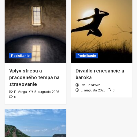
Podnikanie
Podnikanie
Vplyv stresu a
Divadlo renesancie a
pracovného tempa na
baroka
stravovanie
Eva Senková
5. augusta 2026
0
P. Varga
5. augusta 2026
0