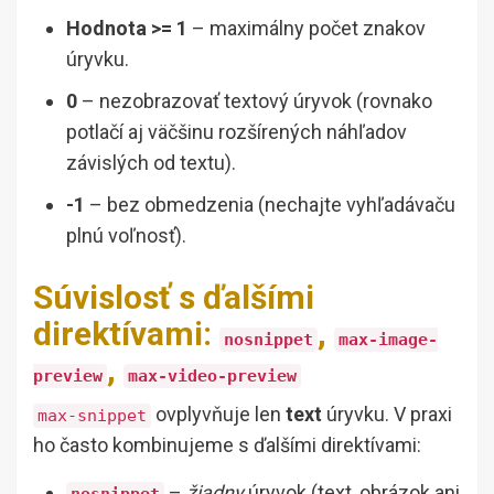
Hodnota >= 1
– maximálny počet znakov
úryvku.
0
– nezobrazovať textový úryvok (rovnako
potlačí aj väčšinu rozšírených náhľadov
závislých od textu).
-1
– bez obmedzenia (nechajte vyhľadávaču
plnú voľnosť).
Súvislosť s ďalšími
direktívami:
,
nosnippet
max-image-
,
preview
max-video-preview
ovplyvňuje len
text
úryvku. V praxi
max-snippet
ho často kombinujeme s ďalšími direktívami:
–
žiadny
úryvok (text, obrázok ani
nosnippet