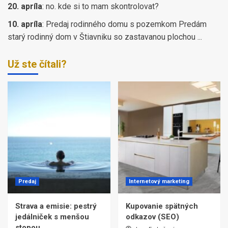
20. apríla
:
no. kde si to mam skontrolovat?
10. apríla
:
Predaj rodinného domu s pozemkom Predám
starý rodinný dom v Štiavniku so zastavanou plochou ...
Už ste čítali?
Predaj
Internetový marketing
Strava a emisie: pestrý
Kupovanie spätných
jedálniček s menšou
odkazov (SEO)
stopou