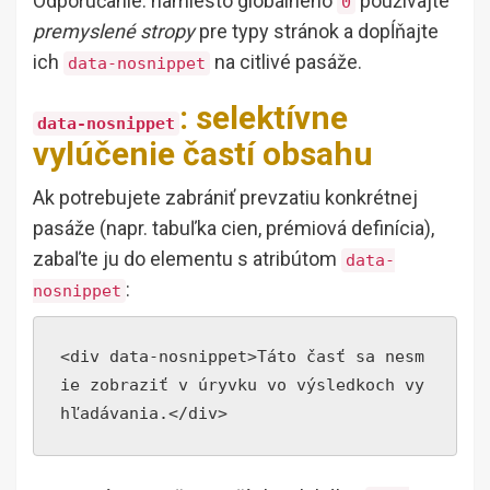
Odporúčanie: namiesto globálneho
používajte
0
premyslené stropy
pre typy stránok a dopĺňajte
ich
na citlivé pasáže.
data-nosnippet
: selektívne
data-nosnippet
vylúčenie častí obsahu
Ak potrebujete zabrániť prevzatiu konkrétnej
pasáže (napr. tabuľka cien, prémiová definícia),
zabaľte ju do elementu s atribútom
data-
:
nosnippet
<div data-nosnippet>Táto časť sa nesm
ie zobraziť v úryvku vo výsledkoch vy
hľadávania.</div>