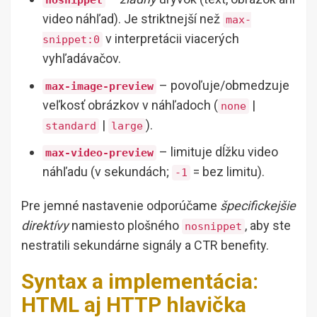
video náhľad). Je striktnejší než
max-
v interpretácii viacerých
snippet:0
vyhľadávačov.
– povoľuje/obmedzuje
max-image-preview
veľkosť obrázkov v náhľadoch (
|
none
|
).
standard
large
– limituje dĺžku video
max-video-preview
náhľadu (v sekundách;
= bez limitu).
-1
Pre jemné nastavenie odporúčame
špecifickejšie
direktívy
namiesto plošného
, aby ste
nosnippet
nestratili sekundárne signály a CTR benefity.
Syntax a implementácia:
HTML aj HTTP hlavička