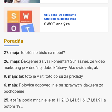
Obľúbené
Odporúčame
Strategická diagnostika
SWOT analýza
Poradňa
27. mája
:
telefónne číslo na mobil?
26. mája
:
Ďakujeme za váš komentár! Súhlasíme, že video
marketing je v dnešnej dobe kľúčový. Ako uvádzate, ak ...
9. mája
:
tak toto je v riti toto co su za priklady
6. mája
:
Polovica odpovedi nie su spravnych, dakujem za
pochopenie
25. apríla
:
podla mna nie je to 11,21,31,41,51,61,71,81,91 a
potom 19...