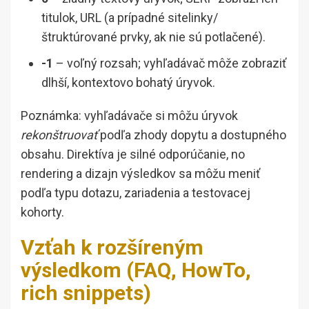
titulok, URL (a prípadné sitelinky/
štruktúrované prvky, ak nie sú potlačené).
-1
– voľný rozsah; vyhľadávač môže zobraziť
dlhší, kontextovo bohatý úryvok.
Poznámka: vyhľadávače si môžu úryvok
rekonštruovať
podľa zhody dopytu a dostupného
obsahu. Direktíva je silné odporúčanie, no
rendering a dizajn výsledkov sa môžu meniť
podľa typu dotazu, zariadenia a testovacej
kohorty.
Vzťah k rozšíreným
výsledkom (FAQ, HowTo,
rich snippets)