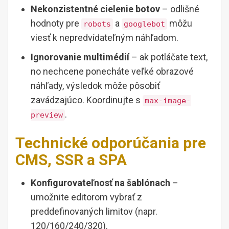
Nekonzistentné cielenie botov
– odlišné
hodnoty pre
a
môžu
robots
googlebot
viesť k nepredvídateľným náhľadom.
Ignorovanie multimédií
– ak potláčate text,
no nechcene ponecháte veľké obrazové
náhľady, výsledok môže pôsobiť
zavádzajúco. Koordinujte s
max-image-
.
preview
Technické odporúčania pre
CMS, SSR a SPA
Konfigurovateľnosť na šablónach
–
umožnite editorom vybrať z
preddefinovaných limitov (napr.
120/160/240/320).