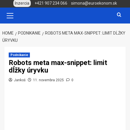
Skip
Inzercia
+421 907 234 066
simona@euroekonom.sk
to
Primary
Menu
content
HOME
PODNIKANIE
ROBOTS META MAX-SNIPPET: LIMIT DĹŽKY
ÚRYVKU
Podnikanie
Robots meta max-snippet: limit
dĺžky úryvku
Jankoš
11. novembra 2025
0