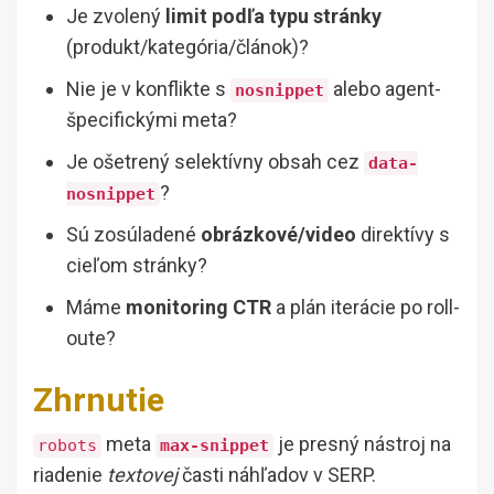
Je zvolený
limit podľa typu stránky
(produkt/kategória/článok)?
Nie je v konflikte s
alebo agent-
nosnippet
špecifickými meta?
Je ošetrený selektívny obsah cez
data-
?
nosnippet
Sú zosúladené
obrázkové/video
direktívy s
cieľom stránky?
Máme
monitoring CTR
a plán iterácie po roll-
oute?
Zhrnutie
meta
je presný nástroj na
robots
max-snippet
riadenie
textovej
časti náhľadov v SERP.