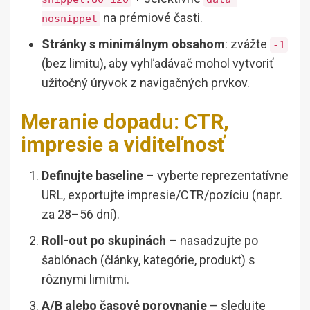
na prémiové časti.
nosnippet
Stránky s minimálnym obsahom
: zvážte
-1
(bez limitu), aby vyhľadávač mohol vytvoriť
užitočný úryvok z navigačných prvkov.
Meranie dopadu: CTR,
impresie a viditeľnosť
Definujte baseline
– vyberte reprezentatívne
URL, exportujte impresie/CTR/pozíciu (napr.
za 28–56 dní).
Roll-out po skupinách
– nasadzujte po
šablónach (články, kategórie, produkt) s
rôznymi limitmi.
A/B alebo časové porovnanie
– sledujte