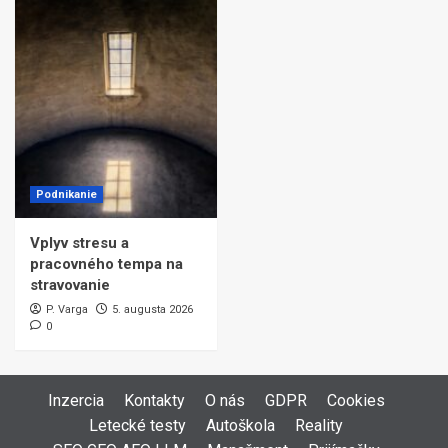
Podnikanie
Vplyv stresu a
pracovného tempa na
stravovanie
P. Varga
5. augusta 2026
0
Inzercia
Kontakty
O nás
GDPR
Cookies
Letecké testy
Autoškola
Reality