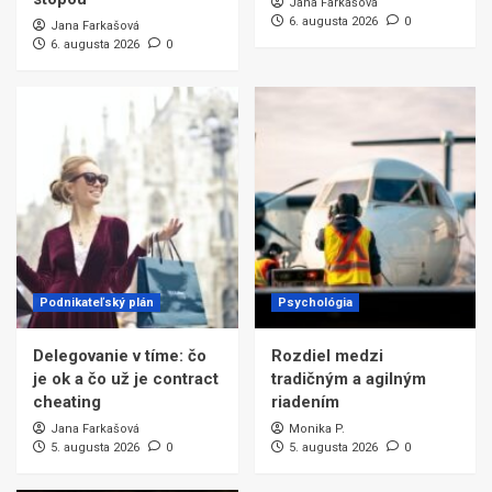
Jana Farkašová
6. augusta 2026
0
Jana Farkašová
6. augusta 2026
0
Podnikateľský plán
Psychológia
Delegovanie v tíme: čo
Rozdiel medzi
je ok a čo už je contract
tradičným a agilným
cheating
riadením
Jana Farkašová
Monika P.
5. augusta 2026
0
5. augusta 2026
0