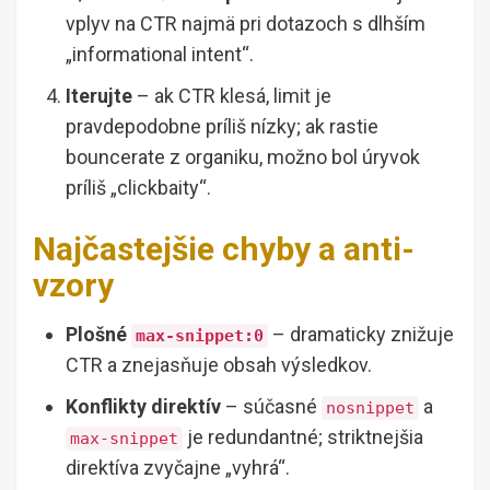
vplyv na CTR najmä pri dotazoch s dlhším
„informational intent“.
Iterujte
– ak CTR klesá, limit je
pravdepodobne príliš nízky; ak rastie
bouncerate z organiku, možno bol úryvok
príliš „clickbaity“.
Najčastejšie chyby a anti-
vzory
Plošné
– dramaticky znižuje
max-snippet:0
CTR a znejasňuje obsah výsledkov.
Konflikty direktív
– súčasné
a
nosnippet
je redundantné; striktnejšia
max-snippet
direktíva zvyčajne „vyhrá“.