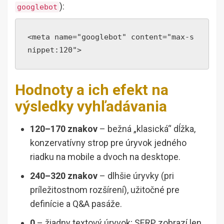
):
googlebot
<meta name="googlebot" content="max-s
nippet:120">
Hodnoty a ich efekt na
výsledky vyhľadávania
120–170 znakov
– bežná „klasická“ dĺžka,
konzervatívny strop pre úryvok jedného
riadku na mobile a dvoch na desktope.
240–320 znakov
– dlhšie úryvky (pri
príležitostnom rozšírení), užitočné pre
definície a Q&A pasáže.
0
– žiadny textový úryvok; SERP zobrazí len