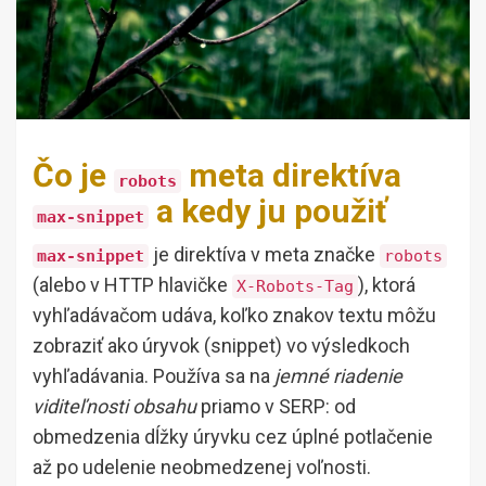
Čo je
meta direktíva
robots
a kedy ju použiť
max-snippet
je direktíva v meta značke
max-snippet
robots
(alebo v HTTP hlavičke
), ktorá
X-Robots-Tag
vyhľadávačom udáva, koľko znakov textu môžu
zobraziť ako úryvok (snippet) vo výsledkoch
vyhľadávania. Používa sa na
jemné riadenie
viditeľnosti obsahu
priamo v SERP: od
obmedzenia dĺžky úryvku cez úplné potlačenie
až po udelenie neobmedzenej voľnosti.