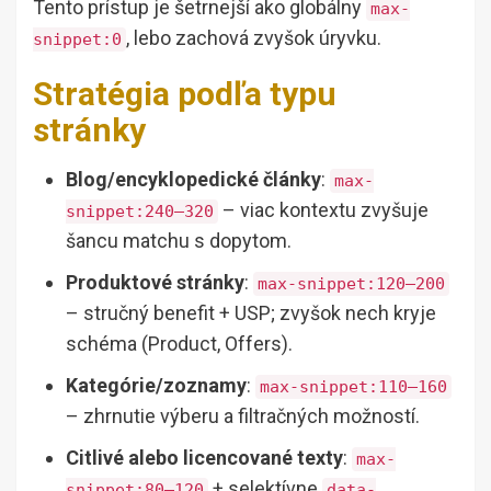
Tento prístup je šetrnejší ako globálny
max-
, lebo zachová zvyšok úryvku.
snippet:0
Stratégia podľa typu
stránky
Blog/encyklopedické články
:
max-
– viac kontextu zvyšuje
snippet:240–320
šancu matchu s dopytom.
Produktové stránky
:
max-snippet:120–200
– stručný benefit + USP; zvyšok nech kryje
schéma (Product, Offers).
Kategórie/zoznamy
:
max-snippet:110–160
– zhrnutie výberu a filtračných možností.
Citlivé alebo licencované texty
:
max-
+ selektívne
snippet:80–120
data-