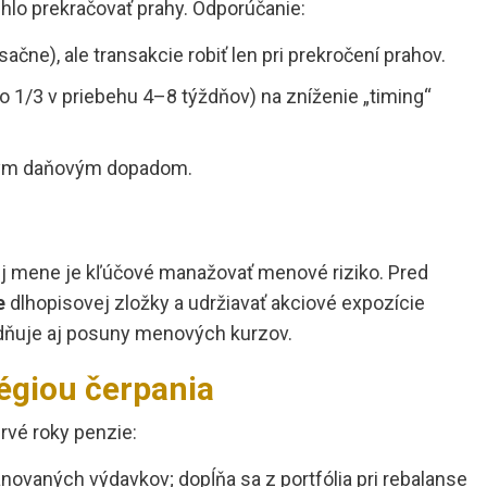
hlo prekračovať prahy. Odporúčanie:
ačne), ale transakcie robiť len pri prekročení prahov.
 po 1/3 v priebehu 4–8 týždňov) na zníženie „timing“
zkym daňovým dopadom.
j mene je kľúčové manažovať menové riziko. Pred
e
dlhopisovej zložky a udržiavať akciové expozície
adňuje aj posuny menových kurzov.
tégiou čerpania
rvé roky penzie:
ovaných výdavkov; dopĺňa sa z portfólia pri rebalanse