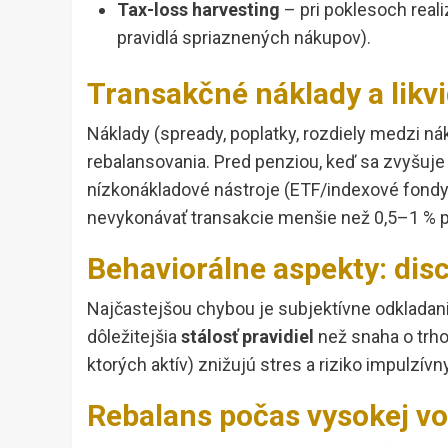
Tax-loss harvesting
– pri poklesoch real
pravidlá spriaznených nákupov).
Transakčné náklady a likvi
Náklady (spready, poplatky, rozdiely medzi ná
rebalansovania. Pred penziou, keď sa zvyšuje
nízkonákladové nástroje (ETF/indexové fondy
nevykonávať transakcie menšie než 0,5–1 % po
Behaviorálne aspekty: dis
Najčastejšou chybou je subjektívne odkladani
dôležitejšia
stálosť pravidiel
než snaha o trho
ktorých aktív) znižujú stres a riziko impulzív
Rebalans počas vysokej vol