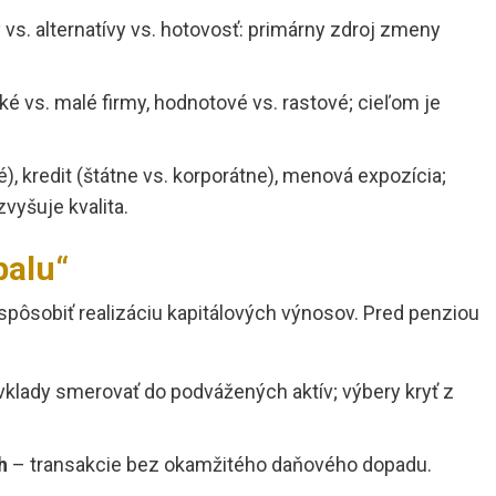
 vs. alternatívy vs. hotovosť: primárny zdroj zmeny
é vs. malé firmy, hodnotové vs. rastové; cieľom je
é), kredit (štátne vs. korporátne), menová expozícia;
vyšuje kvalita.
balu“
pôsobiť realizáciu kapitálových výnosov. Pred penziou
klady smerovať do podvážených aktív; výbery kryť z
h
– transakcie bez okamžitého daňového dopadu.