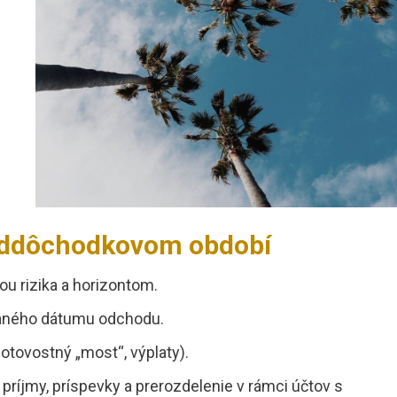
reddôchodkovom období
ou rizika a horizontom.
aného dátumu odchodu.
otovostný „most“, výplaty).
 príjmy, príspevky a prerozdelenie v rámci účtov s