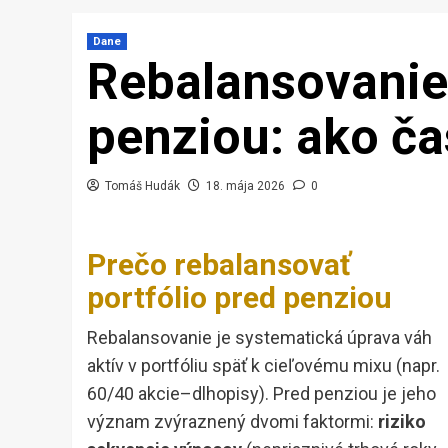
Dane
Rebalansovanie 
penziou: ako ča
Tomáš Hudák
18. mája 2026
0
Prečo rebalansovať
portfólio pred penziou
Rebalansovanie je systematická úprava váh
aktív v portfóliu späť k cieľovému mixu (napr.
60/40 akcie–dlhopisy). Pred penziou je jeho
význam zvýraznený dvomi faktormi:
riziko