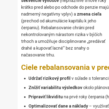
sekvencie výnosov
(nepriaznivé trhové roky
krátko pred alebo po odchode do penzie majú
nadmerný negatívny vplyv) a
zmena cieľa
(prechod od akumulácie kapitálu k jeho
čerpaniu). Rebalansovanie chráni pred
nekontrolovaným nárastom rizika v býčích
trhoch a umožňuje disciplinovane „predávať
drahé a kupovať lacné“ bez snahy o
načasovanie trhu.
Ciele rebalansovania v p
Udržať rizikový profil
v súlade s toleranci
Znížiť variabilitu výsledkov
okolo plánov
Pripraviť likviditu
na prvé roky čerpania (h
Optimalizovať dane a náklady
– využívať