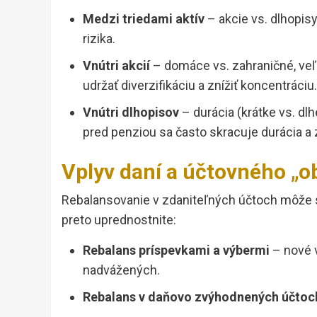
Medzi triedami aktív
– akcie vs. dlhopisy
rizika.
Vnútri akcií
– domáce vs. zahraničné, veľk
udržať diverzifikáciu a znížiť koncentráciu.
Vnútri dlhopisov
– durácia (krátke vs. dlh
pred penziou sa často skracuje durácia a z
Vplyv daní a účtovného „o
Rebalansovanie v zdaniteľných účtoch môže s
preto uprednostnite:
Rebalans príspevkami a výbermi
– nové v
nadvážených.
Rebalans v daňovo zvýhodnených účtoc