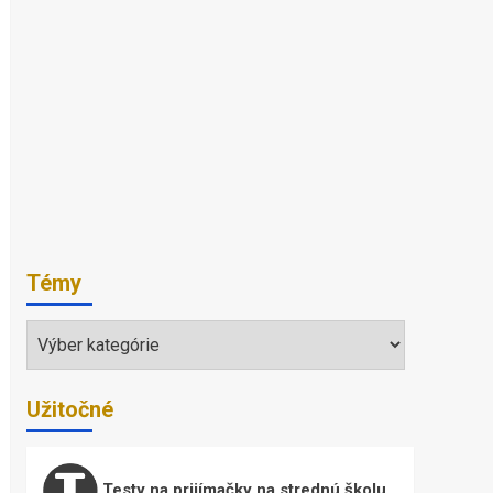
Témy
Témy
Užitočné
Testy na prijímačky na strednú školu