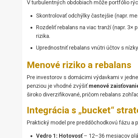
V turbulentných obdobiach môže portfólio rýc
Skontrolovať odchýlky častejšie (napr. mes
Rozdeliť rebalans na viac tranží (napr. 3×
rizika.
Uprednostniť rebalans vnútri účtov s ní
Menové riziko a rebalans
Pre investorov s domácimi výdavkami v jedne
penziou je vhodné zvýšiť
menové zaisťovani
široko diverzifikované, pričom rebalans zohľ
Integrácia s „bucket“ stra
Praktický model pre preddôchodkovú fázu a p
Vedro 1: Hotovosť
– 12–36 mesiacov plán