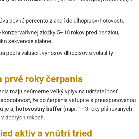
va pevné percento z akcií do dlhopisov/hotovosti.
 konzervatívnej zložky 5–10 rokov pred penziou,
ziko sekvencie slabne.
 podľa valuácií, výnosov dlhopisov a volatility
a prvé roky čerpania
ania majú neúmerne veľký vplyv na udržateľnosť
vdepodobnosť, že do čerpania vstúpite s preexponovanou
u je aj
hotovostný buffer
(napr. 1–3 roky plánovaných
s v dobrých rokoch.
ed aktív a vnútri tried