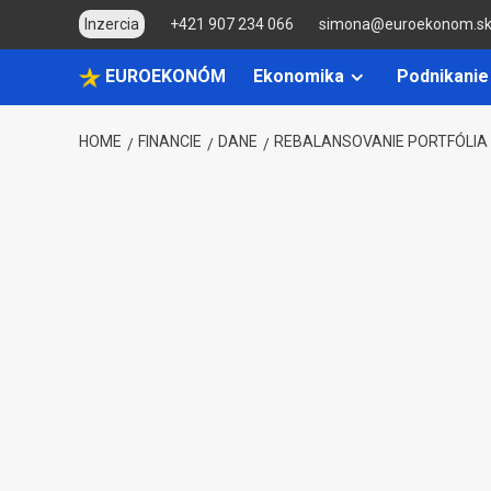
Skip
Inzercia
+421 907 234 066
simona@euroekonom.s
to
content
EUROEKONÓM
Ekonomika
Podnikanie
HOME
FINANCIE
DANE
REBALANSOVANIE PORTFÓLIA 