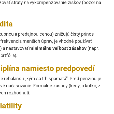
izovať straty na vykompenzovanie ziskov (pozor na
dita
kupnou a predajnou cenou) znižujú čistý prínos
 frekvencia menších úprav, je vhodné používať
) a nastavovať
minimálnu veľkosť zásahov
(napr.
rtfólia).
ciplína namiesto predpovedí
e rebalansu „kým sa trh spamätá“. Pred penziou je
vé načasovanie. Formálne zásady (kedy, o koľko, z
nych rozhodnutí.
atility