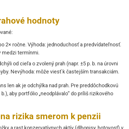
prahové hodnoty
ované:
bo 2× ročne. Výhoda: jednoduchosť a predvídateľnosť.
y medzi termínmi.
hýli od cieľa o zvolený prah (napr. ±5 p. b. na úrovni
pohyby. Nevýhoda: môže viesť k častejším transakciám.
lans len ak je odchýlka nad prah. Pre preddôchodkovú
 b.), aby portfólio „neodplávalo“ do príliš rizikového
na rizika smerom k penzii
žky a rast konzervatívnych aktív (dlhopisy, hotovosť) v