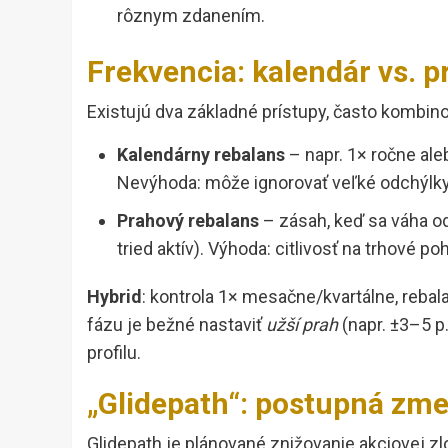
rôznym zdanením.
Frekvencia: kalendár vs. 
Existujú dva základné prístupy, často kombin
Kalendárny rebalans
– napr. 1× ročne ale
Nevýhoda: môže ignorovať veľké odchýlk
Prahový rebalans
– zásah, keď sa váha odc
tried aktív). Výhoda: citlivosť na trhové 
Hybrid
: kontrola 1× mesačne/kvartálne, reba
fázu je bežné nastaviť
užší prah
(napr. ±3–5 p.
profilu.
„Glidepath“: postupná zme
Glidepath je plánované znižovanie akciovej zlo