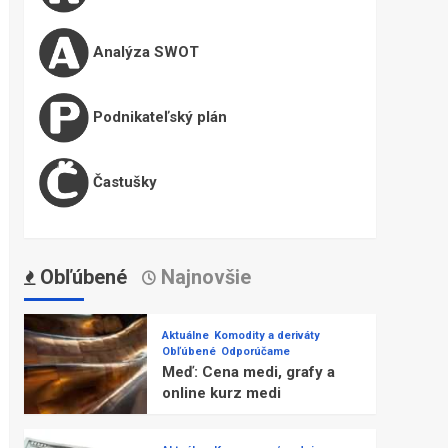
Analýza SWOT
Podnikateľský plán
Častušky
Obľúbené
Najnovšie
Aktuálne
Komodity a deriváty
Obľúbené
Odporúčame
Meď: Cena medi, grafy a
online kurz medi