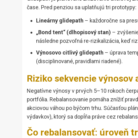
čase. Pred penziou sa uplatňujú tri prototypy:
Lineárny glidepath
– každoročne sa presú
„Bond tent“ (dlhopisový stan)
– zvýšenie
následne pozvoľná re-rizikalizácia, keď ri
Výnosovo citlivý glidepath
– úprava tempa
(disciplinované, pravidlami riadené).
Riziko sekvencie výnosov 
Negatívne výnosy v prvých 5–10 rokoch čerp
portfólia. Rebalansovanie pomáha znížiť pra
akciovou váhou po býčom trhu. Súčasťou plán
výdavkov), ktorý sa dopĺňa práve cez rebalan
Čo rebalansovať: úroveň tri