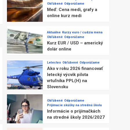
Obľúbené
Odporúčame
Meď: Cena medi, grafy a
online kurz medi
Aktuálne
Kurzy euro / cudzia mena
Obľúbené
Odporúčame
Kurz EUR / USD – americký
dolár online
Letectvo
Obľúbené
Odporúčame
Ako v roku 2026 financovať
letecký výcvik pilota
vrtuľníka PPL(H) na
Slovensku
Obľúbené
Odporúčame
Prijímacie skúšky na strednú školu
Informácie o prijímačkách
na stredné školy 2026/2027