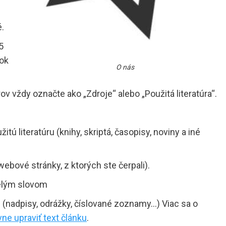
é.
5
tok
O nás
ov vždy označte ako „Zdroje“ alebo „Použitá literatúra“.
tú literatúru (knihy, skriptá, časopisy, noviny a iné
ebové stránky, z ktorých ste čerpali).
celým slovom
 (nadpisy, odrážky, číslované zoznamy…) Viac sa o
ne upraviť text článku
.