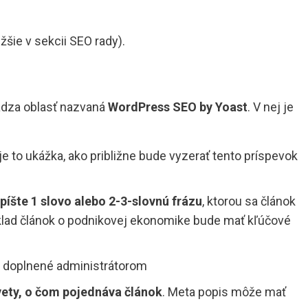
žšie v sekcii SEO rady).
ádza oblasť nazvaná
WordPress SEO by Yoast
. V nej je
je to ukážka, ako približne bude vyzerať tento príspevok
píšte 1 slovo alebo 2-3-slovnú frázu
, ktorou sa článok
íklad článok o podnikovej ekonomike bude mať kľúčové
e doplnené administrátorom
vety, o čom pojednáva článok
. Meta popis môže mať