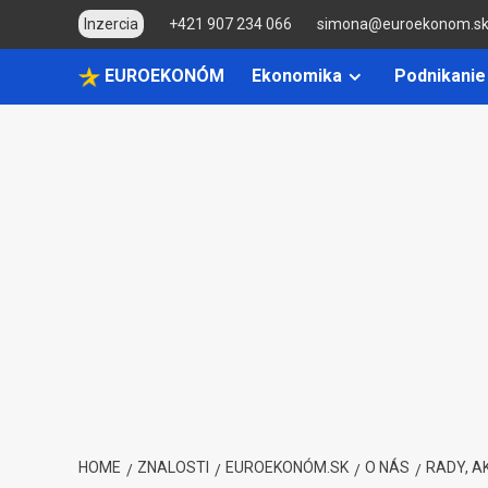
Skip
Inzercia
+421 907 234 066
simona@euroekonom.s
to
content
EUROEKONÓM
Ekonomika
Podnikanie
HOME
ZNALOSTI
EUROEKONÓM.SK
O NÁS
RADY, A