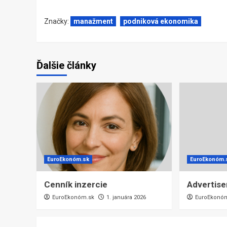
Značky:
manažment
podniková ekonomika
Ďalšie články
EuroEkonóm.sk
EuroEkonóm.
Cenník inzercie
Advertis
EuroEkonóm.sk
1. januára 2026
EuroEkonó