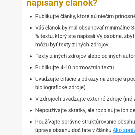
napísaný článok?
Publikujte články, ktoré sú niečim prínosn
Váš článok by mal obsahovať minimálne 3
% textu, ktorý ste napísali Vy osobne, zby
môžu byť texty z iných zdrojov.
Texty z iných zdrojov alebo od iných autor
Publikujte 4-10 normostrán textu.
Uvádzajte citácie a odkazy na zdroje a použi
bibliografické zdroje).
V zdrojoch uvádzajte externé zdroje (iné w
Nepoužívajte skratky, ale rozpisujte ich 
Používajte správne štruktúrovanie obsahu
úprave obsahu dočítate v článku
Ako správ