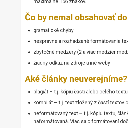
maximálne 156 znakov.
Čo by nemal obsahovať do
gramatické chyby
nesprávne a rozhádzané formátovanie te
zbytočné medzery (2 a viac medzier medz
žiadny odkaz na zdroje a iné weby
Aké články neuverejníme?
plagiát – t.j. kópiu časti alebo celého text
kompilát – t.j. text zložený z častí textov
neformátovaný text – t.j. kópiu textu, člán
naformátovaná. Viac sa o formátovaní doč