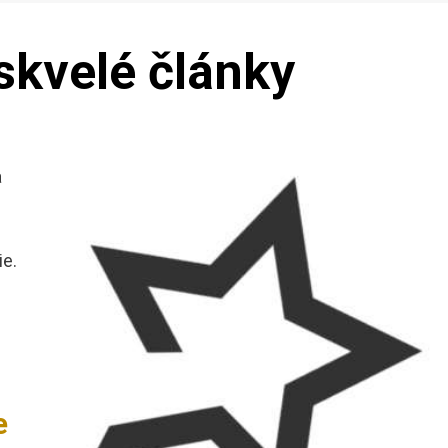
 skvelé články
a
ie.
e