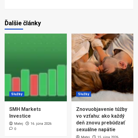
Ďalšie články
Služby
Služby
SMH Markets
Znovuobjavenie túžby
Investice
vo vzťahu: ako každý
deň znovu prebúdzať
Matej
16. júna 2026
sexuálne napätie
0
Matej
15. júna 2026