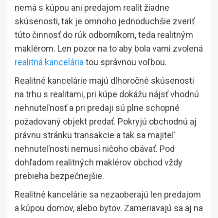
nemá s kúpou ani predajom realít žiadne
skúsenosti, tak je omnoho jednoduchšie zveriť
túto činnosť do rúk odborníkom, teda realitným
maklérom. Len pozor na to aby bola vami zvolená
realitná kancelária
tou správnou voľbou.
Realitné kancelárie majú dlhoročné skúsenosti
na trhu s realitami, pri kúpe dokážu nájsť vhodnú
nehnuteľnosť a pri predaji sú plne schopné
požadovaný objekt predať. Pokryjú obchodnú aj
právnu stránku transakcie a tak sa majiteľ
nehnuteľnosti nemusí ničoho obávať. Pod
dohľadom realitných maklérov obchod vždy
prebieha bezpečnejšie.
Realitné kancelárie sa nezaoberajú len predajom
a kúpou domov, alebo bytov. Zameriavajú sa aj na