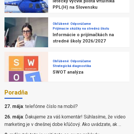
letecký výcvik pilota vrtuľníka
PPL(H) na Slovensku
Obľúbené
Odporúčame
Prijímacie skúšky na strednú školu
Informácie o prijímačkách na
stredné školy 2026/2027
Obľúbené
Odporúčame
Strategická diagnostika
SWOT analýza
Poradňa
27. mája
:
telefónne číslo na mobil?
26. mája
:
Ďakujeme za váš komentár! Súhlasíme, že video
marketing je v dnešnej dobe kľúčový. Ako uvádzate, ak ...