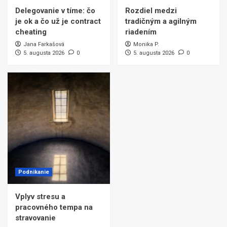
Delegovanie v tíme: čo
Rozdiel medzi
je ok a čo už je contract
tradičným a agilným
cheating
riadením
Jana Farkašová
Monika P.
5. augusta 2026
0
5. augusta 2026
0
Podnikanie
Vplyv stresu a
pracovného tempa na
stravovanie