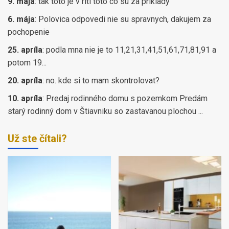
9. mája
:
tak toto je v riti toto co su za priklady
6. mája
:
Polovica odpovedi nie su spravnych, dakujem za
pochopenie
25. apríla
:
podla mna nie je to 11,21,31,41,51,61,71,81,91 a
potom 19...
20. apríla
:
no. kde si to mam skontrolovat?
10. apríla
:
Predaj rodinného domu s pozemkom Predám
starý rodinný dom v Štiavniku so zastavanou plochou ...
Už ste čítali?