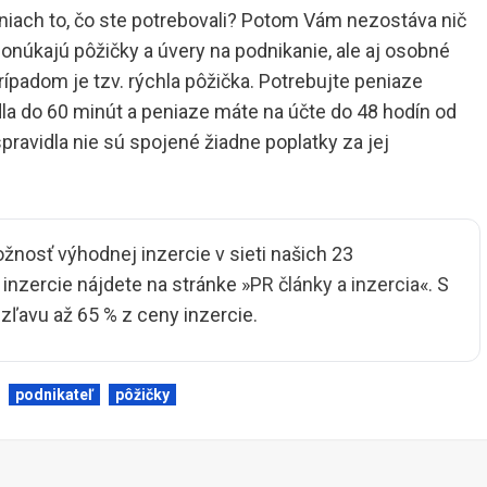
vniach to, čo ste potrebovali? Potom Vám nezostáva nič
 ponúkajú pôžičky a úvery na podnikanie, ale aj osobné
ípadom je tzv. rýchla pôžička. Potrebujte peniaze
dla do 60 minút a peniaze máte na účte do 48 hodín od
pravidla nie sú spojené žiadne poplatky za jej
ožnosť výhodnej inzercie v sieti našich 23
nzercie nájdete na stránke »
PR články a inzercia
«. S
ľavu až 65 % z ceny inzercie.
podnikateľ
pôžičky