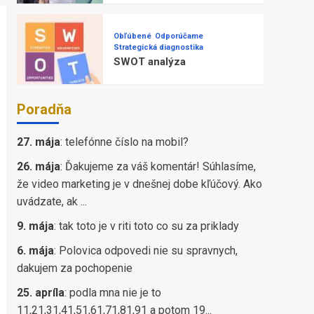
Obľúbené
Odporúčame
Strategická diagnostika
SWOT analýza
Poradňa
27. mája
:
telefónne číslo na mobil?
26. mája
:
Ďakujeme za váš komentár! Súhlasíme,
že video marketing je v dnešnej dobe kľúčový. Ako
uvádzate, ak ...
9. mája
:
tak toto je v riti toto co su za priklady
6. mája
:
Polovica odpovedi nie su spravnych,
dakujem za pochopenie
25. apríla
:
podla mna nie je to
11,21,31,41,51,61,71,81,91 a potom 19...