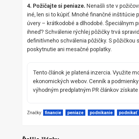
4. Požičajte si peniaze.
Nenašli ste v požičo
iné, len si to kúpiť. Mnohé finančné inštitúcie
úvery – krátkodobé a dlhodobé. Špeciálnym pr
ihneď? Schválenie rýchlej pôžičky trvá spravi
definitívneho schválenia pôžičky. S pôžičkou s
poskytnutie ani mesačné poplatky.
Tento článok je platená inzercia. Využite m
ekonomických webov. Cenník a podmienky i
výhodným predplatným PR článkov získate z
Značky:
financie
peniaze
podnikanie
podnikať