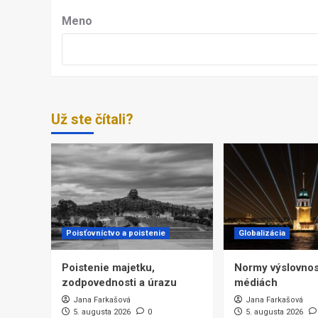
Meno
Už ste čítali?
Poisťovníctvo a poistenie
Globalizácia
Poistenie majetku,
Normy výslovnost
zodpovednosti a úrazu
médiách
Jana Farkašová
Jana Farkašová
5. augusta 2026
0
5. augusta 2026