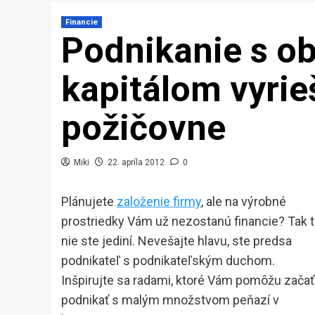
Financie
Podnikanie s 
kapitálom vyrie
požičovne
Miki
22. apríla 2012
0
Plánujete
založenie firmy
, ale na výrobné
prostriedky Vám už nezostanú financie? Tak 
nie ste jediní. Nevešajte hlavu, ste predsa
podnikateľ s podnikateľským duchom.
Inšpirujte sa radami, ktoré Vám pomôžu začať
podnikať s malým množstvom peňazí v