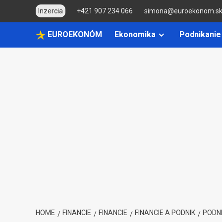
Skip
Inzercia
+421 907 234 066
simona@euroekonom.s
to
content
EUROEKONÓM
Ekonomika
Podnikanie
HOME
FINANCIE
FINANCIE
FINANCIE A PODNIK
PODNI