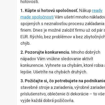
hotovosti.
1. Kúpte si hotovú spoločnosť.
Nákup
ready
made spoločnosti
Vám ušetrí mnoho náklado
spojených s neznalosťou procesu zakladania
firiem. Dnes je možné založiť firmu už od pár 
EUR. Rýchlo, bez problémov a bez zbytočnýc
chýb.
2. Pozorujte konkurenciu.
Mnoho dobrých
nápadov Vám vnúkne sledovanie aktivít
konkurencie. Vyhnete sa chybám, ktoré robia 
lepšie. Ušetríte na chybách druhých.
3. Požičajte si, čo potrebujete na podnikani
stavebné stroje a zariadenia, výrobné zariadeni
príslušenstvo, oblečenie či dekorácie – to vš
vyjde každá dobrá požičovňa.