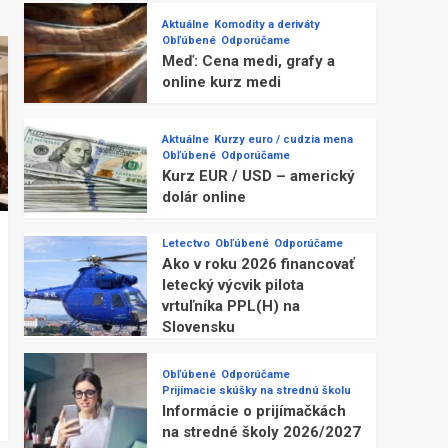
Aktuálne
Komodity a deriváty
Obľúbené
Odporúčame
Meď: Cena medi, grafy a
online kurz medi
Aktuálne
Kurzy euro / cudzia mena
Obľúbené
Odporúčame
Kurz EUR / USD – americký
dolár online
Letectvo
Obľúbené
Odporúčame
Ako v roku 2026 financovať
letecký výcvik pilota
vrtuľníka PPL(H) na
Slovensku
Obľúbené
Odporúčame
Prijímacie skúšky na strednú školu
Informácie o prijímačkách
na stredné školy 2026/2027