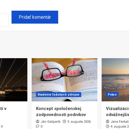
Riadenie ľudských zdrojov
Právo
i v
Koncept spoločenskej
Vizualizáci
zodpovednosti podnikov
odvážnejši
Ján Gašparík
5. augusta 2026
Jana Farkaš
0
0
4. augusta 