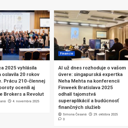
Financie
ca 2025 vyhlásila
AI už dnes rozhoduje o vašom
 oslavila 20 rokov
úvere: singapurská expertka
e. Prácu 210-člennej
Neha Mehta na konferencii
oroty ocenili aj
Finweek Bratislava 2025
ve Brokers a Revolut
odhalí tajomstvá
superaplikácií a budúcnosť
saná
4. novembra 2025
finančných služieb
Simona Česaná
29. októbra 2025
0