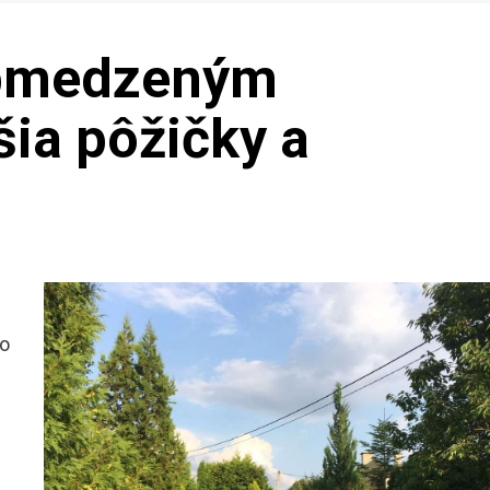
obmedzeným
šia pôžičky a
to