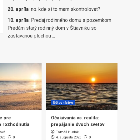
20. apríla
:
no. kde si to mam skontrolovat?
10. apríla
:
Predaj rodinného domu s pozemkom
Predám starý rodinný dom v Štiavniku so
zastavanou plochou ...
Účtovníctvo
e pre
Očakávania vs. realita:
e rozhodnutia
prepájanie dvoch svetov
ová
Tomáš Hudák
2026
0
4. augusta 2026
0