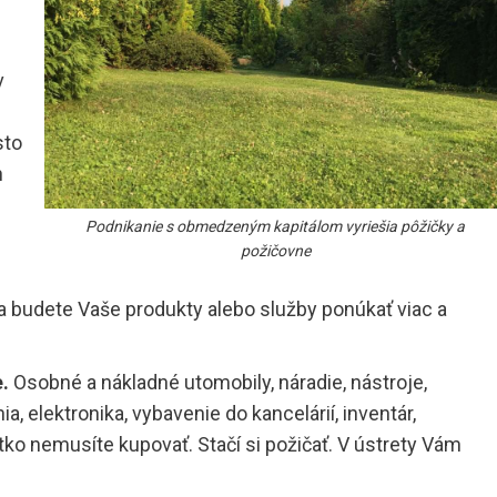
v
sto
h
Podnikanie s obmedzeným kapitálom vyriešia pôžičky a
požičovne
a budete Vaše produkty alebo služby ponúkať viac a
e.
Osobné a nákladné utomobily, náradie, nástroje,
a, elektronika, vybavenie do kancelárií, inventár,
etko nemusíte kupovať. Stačí si požičať. V ústrety Vám