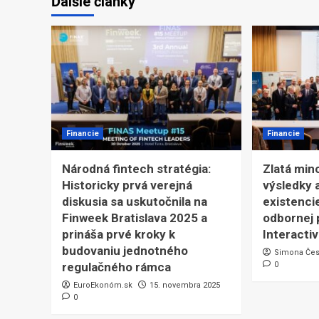
Ďalšie články
Financie
Financie
Národná fintech stratégia:
Zlatá min
Historicky prvá verejná
výsledky a
diskusia sa uskutočnila na
existenci
Finweek Bratislava 2025 a
odbornej p
prináša prvé kroky k
Interacti
budovaniu jednotného
Simona Če
regulačného rámca
0
EuroEkonóm.sk
15. novembra 2025
0