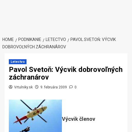
HOME
PODNIKANIE
LETECTVO
PAVOL SVETOŇ: VÝCVIK
DOBROVOĽNÝCH ZÁCHRANÁROV
Letectvo
Pavol Svetoň: Výcvik dobrovoľných
záchranárov
Vrtulniky.sk
9. februára 2009
0
Výcvik členov