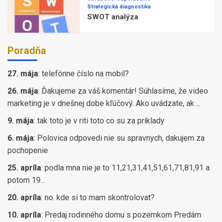
Strategická diagnostika
SWOT analýza
Poradňa
27. mája
:
telefónne číslo na mobil?
26. mája
:
Ďakujeme za váš komentár! Súhlasíme, že video
marketing je v dnešnej dobe kľúčový. Ako uvádzate, ak ...
9. mája
:
tak toto je v riti toto co su za priklady
6. mája
:
Polovica odpovedi nie su spravnych, dakujem za
pochopenie
25. apríla
:
podla mna nie je to 11,21,31,41,51,61,71,81,91 a
potom 19...
20. apríla
:
no. kde si to mam skontrolovat?
10. apríla
:
Predaj rodinného domu s pozemkom Predám