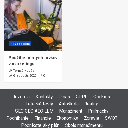
Psychológia
Použitie herných prvkov
v marketingu
Tomáš Hudák
6. augusta 2026
0
Inzercia
Kontakty
O nás
GDPR
Cookies
Letecké testy
Autoškola
Reality
SEO GEO AEO LLM
Manažment
Prijímačky
Podnikanie
Financie
Ekonomika
Zdravie
SWOT
Podnikateľský plán
Škola manažmentu