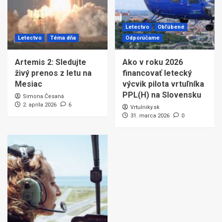
Letectvo
Obľúbené
Letectvo
Téma dňa
Odporúčame
Artemis 2: Sledujte
Ako v roku 2026
živý prenos z letu na
financovať letecký
Mesiac
výcvik pilota vrtuľníka
PPL(H) na Slovensku
Simona Česaná
2. apríla 2026
6
Vrtulniky.sk
31. marca 2026
0