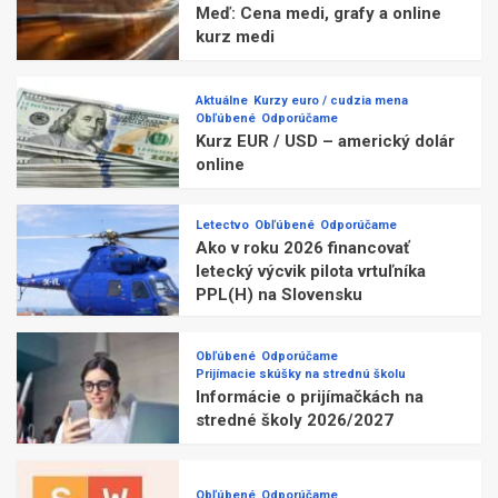
Meď: Cena medi, grafy a online
kurz medi
Aktuálne
Kurzy euro / cudzia mena
Obľúbené
Odporúčame
Kurz EUR / USD – americký dolár
online
Letectvo
Obľúbené
Odporúčame
Ako v roku 2026 financovať
letecký výcvik pilota vrtuľníka
PPL(H) na Slovensku
Obľúbené
Odporúčame
Prijímacie skúšky na strednú školu
Informácie o prijímačkách na
stredné školy 2026/2027
Obľúbené
Odporúčame