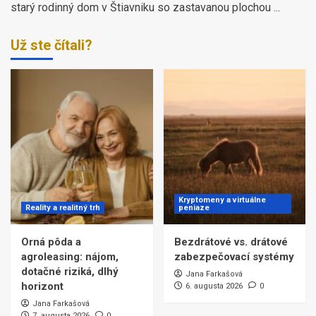
starý rodinný dom v Štiavniku so zastavanou plochou ...
Už ste čítali?
Kryptomeny a virtuálne
Reality a realitný trh
peniaze
Orná pôda a
Bezdrátové vs. drátové
agroleasing: nájom,
zabezpečovací systémy
dotačné riziká, dlhý
Jana Farkašová
horizont
6. augusta 2026
0
Jana Farkašová
7. augusta 2026
0