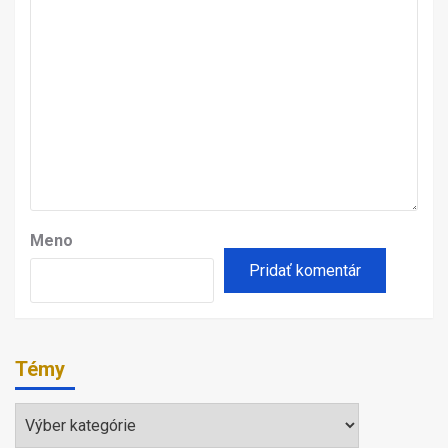
Meno
Témy
Témy