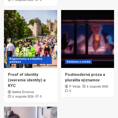
Kryptomeny a virtuálne
peniaze
Reklama a médiá
Proof of identity
Postmoderná próza a
(overenie identity) a
pluralita významov
KYC
P. Varga
6. augusta 2026
0
Natália Šimková
6. augusta 2026
0