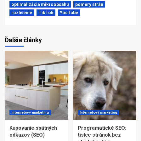
optimalizácia mikroobsahu
pomery strán
rozlíšenie
TikTok
YouTube
Ďalšie články
Internetový marketing
Internetový marketing
Kupovanie spätných
Programatické SEO:
odkazov (SEO)
tisíce stránok bez