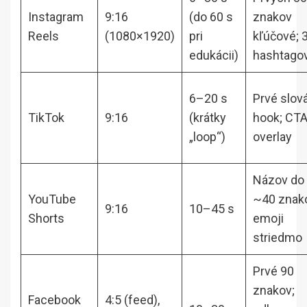
Instagram
9:16
(do 60 s
znakov
Reels
(1080×1920)
pri
kľúčové; 
edukácii)
hashtago
6–20 s
Prvé slov
TikTok
9:16
(krátky
hook; CTA
„loop“)
overlay
Názov do
YouTube
~40 znak
9:16
10–45 s
Shorts
emoji
striedmo
Prvé 90
znakov;
Facebook
4:5 (feed),