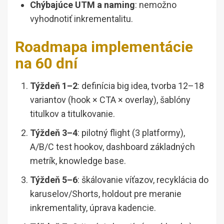
Chýbajúce UTM a naming
: nemožno
vyhodnotiť inkrementalitu.
Roadmapa implementácie
na 60 dní
Týždeň 1–2
: definícia big idea, tvorba 12–18
variantov (hook × CTA × overlay), šablóny
titulkov a titulkovanie.
Týždeň 3–4
: pilotný flight (3 platformy),
A/B/C test hookov, dashboard základných
metrík, knowledge base.
Týždeň 5–6
: škálovanie víťazov, recyklácia do
karuselov/Shorts, holdout pre meranie
inkrementality, úprava kadencie.