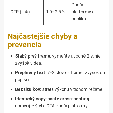
Podľa
CTR (link)
1,0–2,5 %
platformy a
publika
Najčastejšie chyby a
prevencia
Slabý prvý frame
: vymeňte úvodné 2 s, nie
zvyšok videa.
Preplnený text
: 7±2 slov na frame; zvyšok do
popisu.
Bez titulkov
: strata výkonu v tichom režime.
Identický copy-paste cross-posting
:
upravujte štýl a CTA podľa platformy.