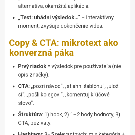
alternatíva, okamžitá aplikácia.
„Test: uhádni výsledok…“
– interaktívny
moment, zvyšuje dokončenie videa.
Copy & CTA: mikrotext ako
konverzná páka
Prvý riadok
= výsledok pre používateľa (nie
opis značky).
CTA
: „pozri návod“, „stiahni šablónu“, „ulož
si“, „pošli kolegovi“, „komentuj kľúčové
slovo“.
Štruktúra
: 1) hook, 2) 1–2 body hodnoty, 3)
CTA; bez vaty.
Hashtagy
: 3–5 relevantných; mix kategória +