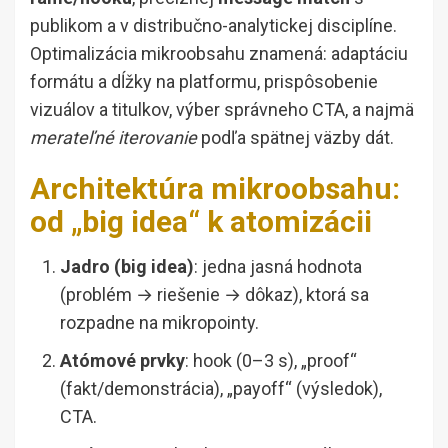
publikom a v distribučno-analytickej disciplíne.
Optimalizácia mikroobsahu znamená: adaptáciu
formátu a dĺžky na platformu, prispôsobenie
vizuálov a titulkov, výber správneho CTA, a najmä
merateľné iterovanie
podľa spätnej väzby dát.
Architektúra mikroobsahu:
od „big idea“ k atomizácii
Jadro (big idea)
: jedna jasná hodnota
(problém → riešenie → dôkaz), ktorá sa
rozpadne na mikropointy.
Atómové prvky
: hook (0–3 s), „proof“
(fakt/demonstrácia), „payoff“ (výsledok),
CTA.