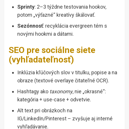
Sprinty
: 2–3 týždne testovania hookov,
potom „výťazné“ kreatívy škálovať.
Sezónnosť
: recyklácia evergreen tém s
novými hookmi a dátami.
SEO pre sociálne siete
(vyhľadateľnosť)
Inklúzia kľúčových slov v titulku, popise a na
obraze (textové overlaye čitateľné OCR).
Hashtagy ako
taxonomy
, nie „okrasné“:
kategória + use-case + odvetvie.
Alt text pri obrázkoch na
IG/LinkedIn/Pinterest – zvyšuje aj interné
vyhľadávanie.