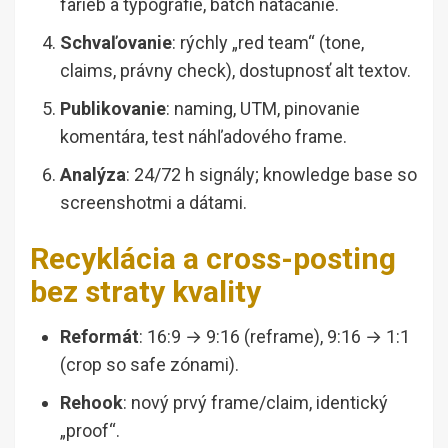
farieb a typografie, batch natáčanie.
Schvaľovanie
: rýchly „red team“ (tone,
claims, právny check), dostupnosť alt textov.
Publikovanie
: naming, UTM, pinovanie
komentára, test náhľadového frame.
Analýza
: 24/72 h signály; knowledge base so
screenshotmi a dátami.
Recyklácia a cross-posting
bez straty kvality
Reformát
: 16:9 → 9:16 (reframe), 9:16 → 1:1
(crop so safe zónami).
Rehook
: nový prvý frame/claim, identický
„proof“.