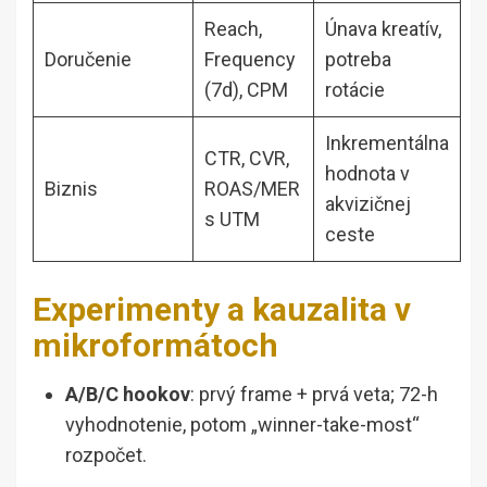
Reach,
Únava kreatív,
Doručenie
Frequency
potreba
(7d), CPM
rotácie
Inkrementálna
CTR, CVR,
hodnota v
Biznis
ROAS/MER
akvizičnej
s UTM
ceste
Experimenty a kauzalita v
mikroformátoch
A/B/C hookov
: prvý frame + prvá veta; 72-h
vyhodnotenie, potom „winner-take-most“
rozpočet.