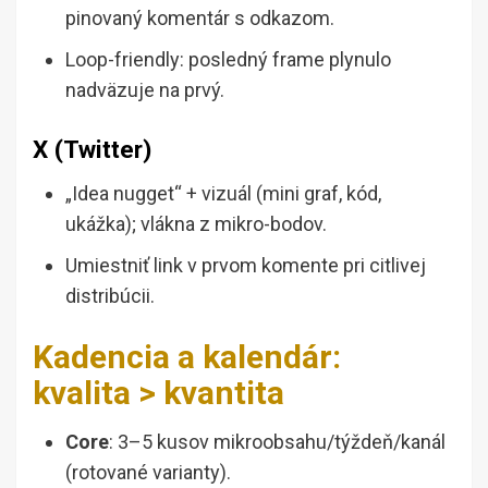
pinovaný komentár s odkazom.
Loop-friendly: posledný frame plynulo
nadväzuje na prvý.
X (Twitter)
„Idea nugget“ + vizuál (mini graf, kód,
ukážka); vlákna z mikro-bodov.
Umiestniť link v prvom komente pri citlivej
distribúcii.
Kadencia a kalendár:
kvalita > kvantita
Core
: 3–5 kusov mikroobsahu/týždeň/kanál
(rotované varianty).