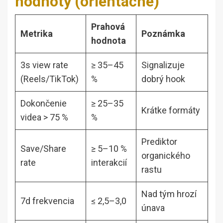
hodnoty (orientačné)
Prahová
Metrika
Poznámka
hodnota
3s view rate
≥ 35–45
Signalizuje
(Reels/TikTok)
%
dobrý hook
Dokončenie
≥ 25–35
Krátke formáty
videa > 75 %
%
Prediktor
Save/Share
≥ 5–10 %
organického
rate
interakcií
rastu
Nad tým hrozí
7d frekvencia
≤ 2,5–3,0
únava