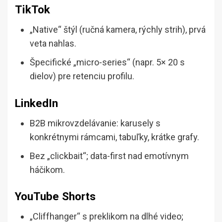
TikTok
„Native“ štýl (ručná kamera, rýchly strih), prvá
veta nahlas.
Špecifické „micro-series“ (napr. 5× 20 s
dielov) pre retenciu profilu.
LinkedIn
B2B mikrovzdelávanie: karusely s
konkrétnymi rámcami, tabuľky, krátke grafy.
Bez „clickbait“; data-first nad emotívnym
háčikom.
YouTube Shorts
„Cliffhanger“ s preklikom na dlhé video;