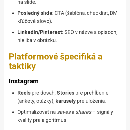
na slide.
Posledný slide
: CTA (šablóna, checklist, DM
kľúčové slovo).
LinkedIn/Pinterest
: SEO v názve a opisoch,
nie iba v obrázku.
Platformové špecifiká a
taktiky
Instagram
Reels
pre dosah,
Stories
pre prehĺbenie
(ankety, otázky),
karusely
pre uloženia.
Optimalizovať na
saves
a
shares
– signály
kvality pre algoritmus.