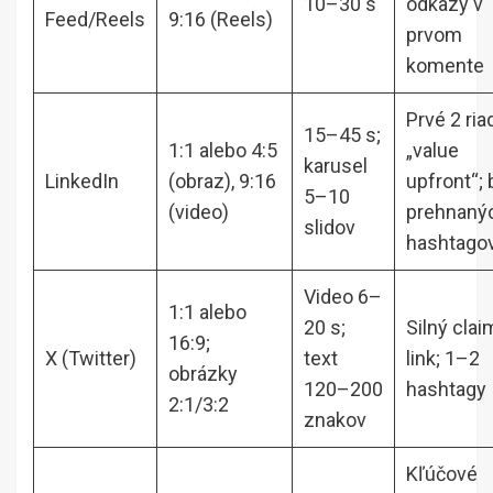
10–30 s
odkazy v
Feed/Reels
9:16 (Reels)
prvom
komente
Prvé 2 ria
15–45 s;
1:1 alebo 4:5
„value
karusel
LinkedIn
(obraz), 9:16
upfront“;
5–10
(video)
prehnaný
slidov
hashtago
Video 6–
1:1 alebo
20 s;
Silný clai
16:9;
X (Twitter)
text
link; 1–2
obrázky
120–200
hashtagy
2:1/3:2
znakov
Kľúčové