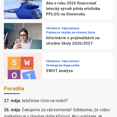
Ako v roku 2026 financovať
letecký výcvik pilota vrtuľníka
PPL(H) na Slovensku
Obľúbené
Odporúčame
Prijímacie skúšky na strednú školu
Informácie o prijímačkách na
stredné školy 2026/2027
Obľúbené
Odporúčame
Strategická diagnostika
SWOT analýza
Poradňa
27. mája
:
telefónne číslo na mobil?
26. mája
:
Ďakujeme za váš komentár! Súhlasíme, že video
marketing je v dnešnej dobe kľúčový. Ako uvádzate, ak ...