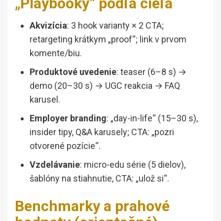
„Playbooky“ podľa cieľa
Akvizícia
: 3 hook varianty × 2 CTA;
retargeting krátkym „proof“; link v prvom
komente/biu.
Produktové uvedenie
: teaser (6–8 s) →
demo (20–30 s) → UGC reakcia → FAQ
karusel.
Employer branding
: „day-in-life“ (15–30 s),
insider tipy, Q&A karusely; CTA: „pozri
otvorené pozície“.
Vzdelávanie
: micro-edu série (5 dielov),
šablóny na stiahnutie, CTA: „ulož si“.
Benchmarky a prahové