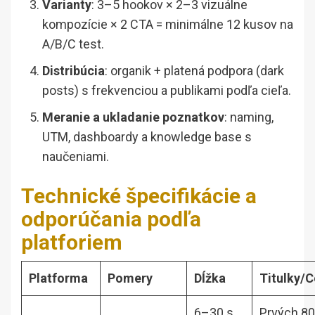
Varianty
: 3–5 hookov × 2–3 vizuálne
kompozície × 2 CTA = minimálne 12 kusov na
A/B/C test.
Distribúcia
: organik + platená podpora (dark
posts) s frekvenciou a publikami podľa cieľa.
Meranie a ukladanie poznatkov
: naming,
UTM, dashboardy a knowledge base s
naučeniami.
Technické špecifikácie a
odporúčania podľa
platforiem
Platforma
Pomery
Dĺžka
Titulky/
6–30 s
Prvých 80