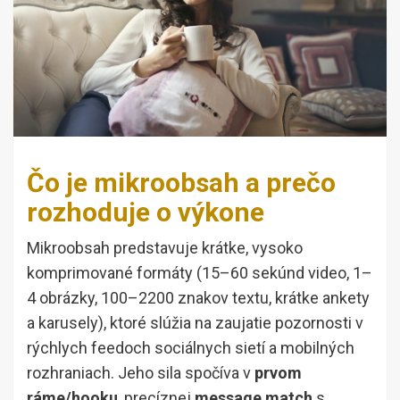
Čo je mikroobsah a prečo
rozhoduje o výkone
Mikroobsah predstavuje krátke, vysoko
komprimované formáty (15–60 sekúnd video, 1–
4 obrázky, 100–2200 znakov textu, krátke ankety
a karusely), ktoré slúžia na zaujatie pozornosti v
rýchlych feedoch sociálnych sietí a mobilných
rozhraniach. Jeho sila spočíva v
prvom
ráme/hooku
, precíznej
message match
s