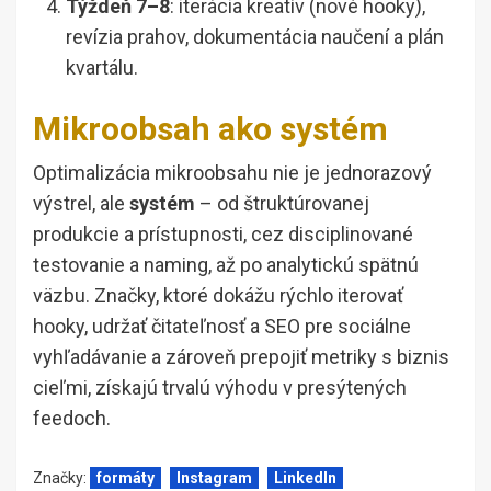
Týždeň 7–8
: iterácia kreatív (nové hooky),
revízia prahov, dokumentácia naučení a plán
kvartálu.
Mikroobsah ako systém
Optimalizácia mikroobsahu nie je jednorazový
výstrel, ale
systém
– od štruktúrovanej
produkcie a prístupnosti, cez disciplinované
testovanie a naming, až po analytickú spätnú
väzbu. Značky, ktoré dokážu rýchlo iterovať
hooky, udržať čitateľnosť a SEO pre sociálne
vyhľadávanie a zároveň prepojiť metriky s biznis
cieľmi, získajú trvalú výhodu v presýtených
feedoch.
Značky:
formáty
Instagram
LinkedIn