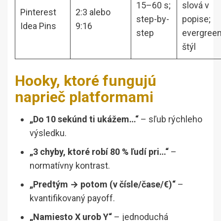
15–60 s;
slová v
Pinterest
2:3 alebo
step-by-
popise;
Idea Pins
9:16
step
evergree
štýl
Hooky, ktoré fungujú
naprieč platformami
„Do 10 sekúnd ti ukážem…“
– sľub rýchleho
výsledku.
„3 chyby, ktoré robí 80 % ľudí pri…“
–
normatívny kontrast.
„Predtým → potom (v čísle/čase/€)“
–
kvantifikovaný payoff.
„Namiesto X urob Y“
– jednoduchá