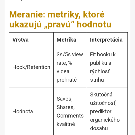
Meranie: metriky, ktoré
ukazujú „pravú“ hodnotu
Vrstva
Metrika
Interpretácia
3s/5s view
Fit hooku k
rate, %
publiku a
Hook/Retention
videa
rýchlosť
prehraté
strihu
Skutočná
Saves,
užitočnosť;
Shares,
Hodnota
prediktor
Comments
organického
kvalitné
dosahu