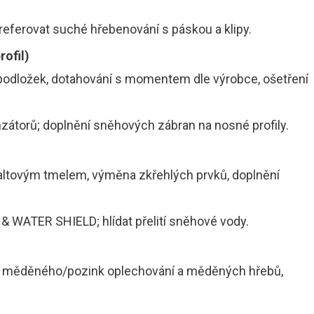
eferovat suché hřebenování s páskou a klipy.
rofil)
 podložek, dotahování s momentem dle výrobce, ošetření
nzátorů; doplnění sněhových zábran na nosné profily.
faltovým tmelem, výměna zkřehlých prvků, doplnění
 & WATER SHIELD; hlídat přelití sněhové vody.
la měděného/pozink oplechování a měděných hřebů,