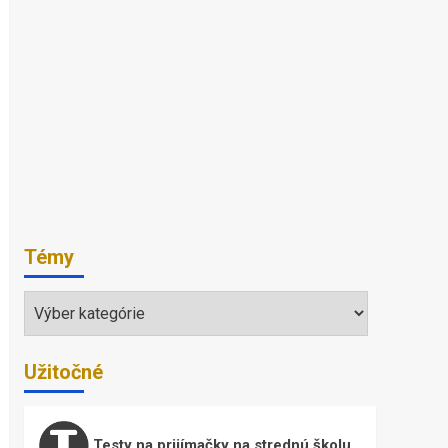
Témy
Témy
Užitočné
Testy na prijímačky na strednú školu