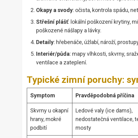
Okapy a svody
: očista, kontrola spádu, n
Střešní plášť
: lokální poškození krytiny, 
poškozené nášlapy a lávky.
Detaily
: hřebenáče, úžlabí, nároží, prostupy
Interiér/půda
: mapy vlhkosti, skvrny, sra
ventilace a zateplení.
Typické zimní poruchy: sy
Symptom
Pravděpodobná příčina
Skvrny u okapní
Ledové valy (ice dams),
hrany, mokré
nedostatečná ventilace, 
podbití
mosty