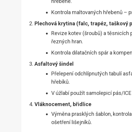
hřebene.
Kontrola maltovaných hřebenů – pr
Plechová krytina (falc, trapéz, taškový p
Revize kotev (šroubů) a těsnicích
řezných hran.
Kontrola dilatačních spár a kompe
Asfaltový šindel
Přelepení odchlípnutých tabulí as
hřebíků.
V úžlabí použít samolepicí pás/ICE
Vláknocement, břidlice
Výměna prasklých šablon, kontro
ošetření lišejníků.