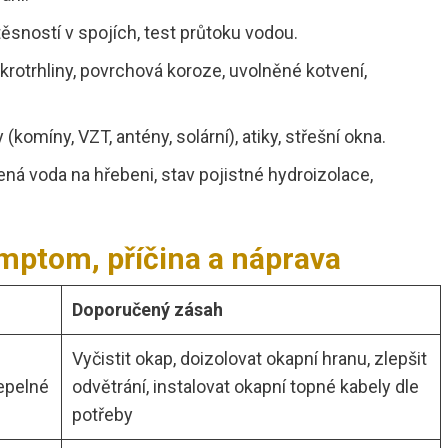
etěsností v spojích, test průtoku vodou.
mikrotrhliny, povrchová koroze, uvolněné kotvení,
 (komíny, VZT, antény, solární), atiky, střešní okna.
žená voda na hřebeni, stav pojistné hydroizolace,
mptom, příčina a náprava
Doporučený zásah
Vyčistit okap, doizolovat okapní hranu, zlepšit
tepelné
odvětrání, instalovat okapní topné kabely dle
potřeby