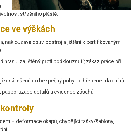
a
životnost střešního pláště.
áce ve výškách
lba, neklouzavá obuv, postroj a jištění k certifikovaným
e.
d hranu, zajištěný proti podklouznutí; zákaz práce při
 pojízdná lešení pro bezpečný pohyb u hřebene a komínů.
, pasportizace detailů a evidence zásahů.
 kontroly
ledem – deformace okapů, chybějící tašky/šablony,
ání.