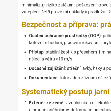
minimalizují riziko zatékání, poškození krovu 
zateplení, šetří provozní náklady a prodlužují 
Bezpečnost a příprava: pr
Osobní ochranné prostředky (OOP)
: při
kotevním bodům, pracovní rukavice a brýl
Přístup
: stabilní žebřík s přesahem 1 m na
náledí a větru >10 m/s.
Dočasné zajištění
: střešní lávky, háky a
Dokumentace
: foto/video záznam nálezů
Systematický postup jarní
Exteriér ze země
: vizuální sken dalekoh
ulomené sněholamy, deformace oplechov