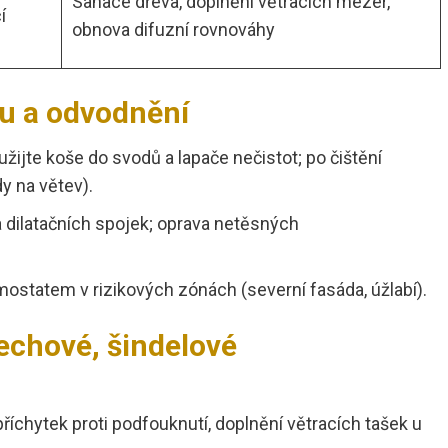
Sanace dřeva, doplnění větracích mezer,
í
obnova difuzní rovnováhy
u a odvodnění
yužijte koše do svodů a lapače nečistot; po čištění
y na větev).
la dilatačních spojek; oprava netěsných
mostatem v rizikových zónách (severní fasáda, úžlabí).
lechové, šindelové
íchytek proti podfouknutí, doplnění větracích tašek u