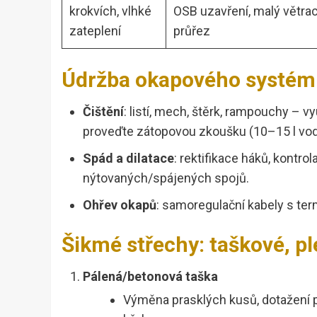
krokvích, vlhké
OSB uzavření, malý větrac
zateplení
průřez
Údržba okapového systém
Čištění
: listí, mech, štěrk, rampouchy – v
proveďte zátopovou zkoušku (10–15 l vod
Spád a dilatace
: rektifikace háků, kontro
nýtovaných/spájených spojů.
Ohřev okapů
: samoregulační kabely s ter
Šikmé střechy: taškové, p
Pálená/betonová taška
Výměna prasklých kusů, dotažení př