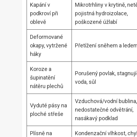
Kapání v
Mikrotrhliny v krytině, ne
podkroví při
pojistná hydroizolace,
oblevě
poškozené úžlabí
Deformované
okapy, vytržené
Přetížení sněhem a lede
háky
Koroze a
Porušený povlak, stagnují
šupinatění
voda, sůl
nátěru plechů
Vzduchová/vodní bublina,
Vyduté pásy na
nedostatečné odvětrání,
ploché střeše
nasákavý podklad
Plísně na
Kondenzační vlhkost, ch