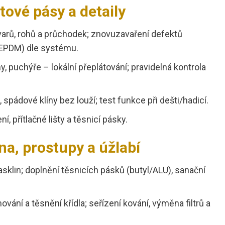
ltové pásy a detaily
 svarů, rohů a průchodek; znovuzavaření defektů
EPDM) dle systému.
lamy, puchýře – lokální přeplátování; pravidelná kontrola
, spádové klíny bez louží; test funkce při dešti/hadicí.
ení, přítlačné lišty a těsnicí pásky.
na, prostupy a úžlabí
rasklin; doplnění těsnicích pásků (butyl/ALU), sanační
mování a těsnění křídla; seřízení kování, výměna filtrů a