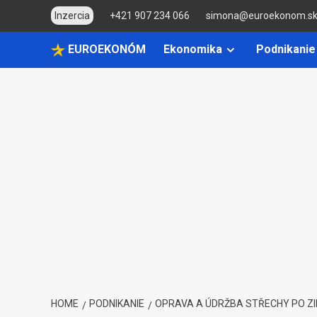
Skip
Inzercia
+421 907 234 066
simona@euroekonom.s
to
content
EUROEKONÓM
Ekonomika
Podnikanie
HOME
PODNIKANIE
OPRAVA A ÚDRŽBA STŘECHY PO Z