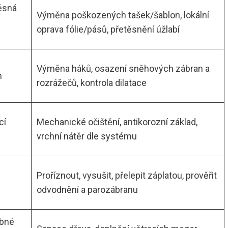
těsná
Výměna poškozených tašek/šablon, lokální
oprava fólie/pásů, přetěsnění úžlabí
Výměna háků, osazení sněhových zábran a
m
rozrážečů, kontrola dilatace
cí
Mechanické očištění, antikorozní základ,
vrchní nátěr dle systému
Proříznout, vysušit, přelepit záplatou, prověřit
odvodnění a parozábranu
ybné