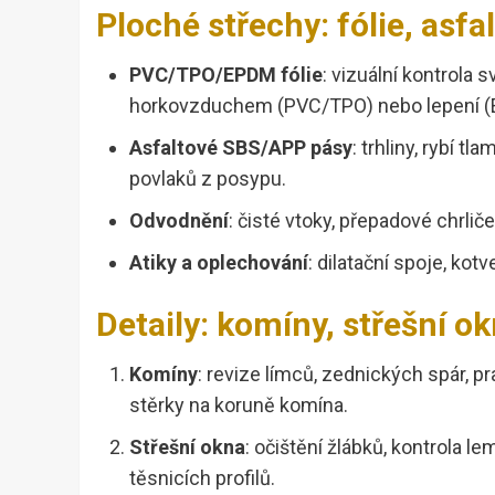
Ploché střechy: fólie, asfa
PVC/TPO/EPDM fólie
: vizuální kontrola
horkovzduchem (PVC/TPO) nebo lepení (
Asfaltové SBS/APP pásy
: trhliny, rybí t
povlaků z posypu.
Odvodnění
: čisté vtoky, přepadové chrliče
Atiky a oplechování
: dilatační spoje, kotv
Detaily: komíny, střešní ok
Komíny
: revize límců, zednických spár, p
stěrky na koruně komína.
Střešní okna
: očištění žlábků, kontrola le
těsnicích profilů.