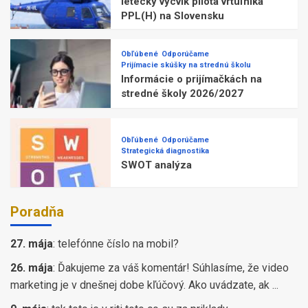
letecký výcvik pilota vrtuľníka
PPL(H) na Slovensku
Obľúbené
Odporúčame
Prijímacie skúšky na strednú školu
Informácie o prijímačkách na
stredné školy 2026/2027
Obľúbené
Odporúčame
Strategická diagnostika
SWOT analýza
Poradňa
27. mája
:
telefónne číslo na mobil?
26. mája
:
Ďakujeme za váš komentár! Súhlasíme, že video
marketing je v dnešnej dobe kľúčový. Ako uvádzate, ak ...