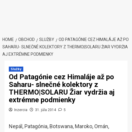
HOME
OBCHOD
SLUŽBY
OD PATAGÓNIE CEZ HIMALÁJE AŽ PO
SAHARU- SLNEČNÉ KOLEKTORY Z THERMO|SOLARU ŽIAR VYDRŽIA
AJ EXTRÉMNE PODMIENKY
Služby
Od Patagónie cez Himaláje až po
Saharu- slnečné kolektory z
THERMO|SOLARU Žiar vydržia aj
extrémne podmienky
Inzercia
31. júla 2014
5
Nepál, Patagónia, Botswana, Maroko, Omán,