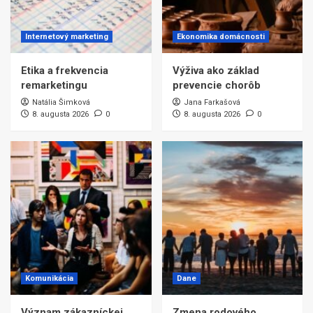
Internetový marketing
Ekonomika domácnosti
Etika a frekvencia
Výživa ako základ
remarketingu
prevencie chorôb
Natália Šimková
Jana Farkašová
8. augusta 2026
0
8. augusta 2026
0
Komunikácia
Dane
Význam zákazníckej
Zmena rodového