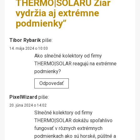
THERMO|SOLARU Žiar
vydržia aj extrémne
podmienky
”
Tibor Rybarik
píše:
14. mája 2024 o 10:03
Ako slnečné kolektory od firmy
THERMO|SOLAR reagujú na extrémne
podmienky?
Odpovedať
PixelWizard
píše:
20. júna 2024 o 14:02
Slnečné kolektory od firmy
THERMO|SOLAR dokážu spoľahlivo
fungovať v rôznych extrémnych
podmienkach ako sú horské, púštné a