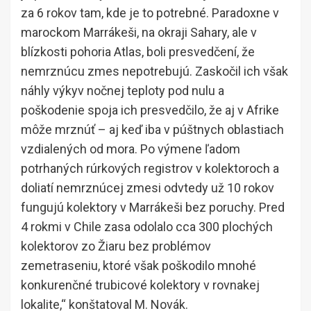
za 6 rokov tam, kde je to potrebné. Paradoxne v
marockom Marrákeši, na okraji Sahary, ale v
blízkosti pohoria Atlas, boli presvedčení, že
nemrznúcu zmes nepotrebujú. Zaskočil ich však
náhly výkyv nočnej teploty pod nulu a
poškodenie spoja ich presvedčilo, že aj v Afrike
môže mrznúť – aj keď iba v púštnych oblastiach
vzdialených od mora. Po výmene ľadom
potrhaných rúrkových registrov v kolektoroch a
doliatí nemrznúcej zmesi odvtedy už 10 rokov
fungujú kolektory v Marrákeši bez poruchy. Pred
4 rokmi v Chile zasa odolalo cca 300 plochých
kolektorov zo Žiaru bez problémov
zemetraseniu, ktoré však poškodilo mnohé
konkurenčné trubicové kolektory v rovnakej
lokalite,“ konštatoval M. Novák.