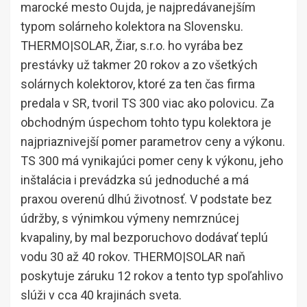
marocké mesto Oujda, je najpredávanejším
typom solárneho kolektora na Slovensku.
THERMO|SOLAR, Žiar, s.r.o. ho vyrába bez
prestávky už takmer 20 rokov a zo všetkých
solárnych kolektorov, ktoré za ten čas firma
predala v SR, tvoril TS 300 viac ako polovicu. Za
obchodným úspechom tohto typu kolektora je
najpriaznivejší pomer parametrov ceny a výkonu.
TS 300 má vynikajúci pomer ceny k výkonu, jeho
inštalácia i prevádzka sú jednoduché a má
praxou overenú dlhú životnosť. V podstate bez
údržby, s výnimkou výmeny nemrznúcej
kvapaliny, by mal bezporuchovo dodávať teplú
vodu 30 až 40 rokov. THERMO|SOLAR naň
poskytuje záruku 12 rokov a tento typ spoľahlivo
slúži v cca 40 krajinách sveta.