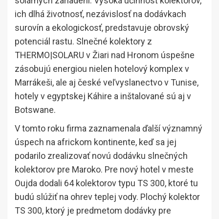
solárnych zariadení. Vysoká účinnosť kolektorov,
ich dlhá životnosť, nezávislosť na dodávkach
surovín a ekologickosť, predstavuje obrovský
potenciál rastu. Slnečné kolektory z
THERMO|SOLARU v Žiari nad Hronom úspešne
zásobujú energiou nielen hotelový komplex v
Marrákeši, ale aj české veľvyslanectvo v Tunise,
hotely v egyptskej Káhire a inštalované sú aj v
Botswane.
V tomto roku firma zaznamenala ďalší významný
úspech na africkom kontinente, keď sa jej
podarilo zrealizovať novú dodávku slnečných
kolektorov pre Maroko. Pre nový hotel v meste
Oujda dodali 64 kolektorov typu TS 300, ktoré tu
budú slúžiť na ohrev teplej vody. Plochý kolektor
TS 300, ktorý je predmetom dodávky pre