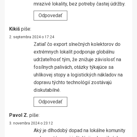
mrazivé lokality, bez potreby častej údržby.
Odpovedať
Kikiš
píše:
2. septembra 2024 o 17:24
Zatiaľ čo export slnečných kolektorov do
extrémnych lokalít podporuje globálnu
udržateľnosť tým, že znižuje závislosť na
fosílnych palivách, otázky týkajúce sa
uhlíkovej stopy a logistických nákladov na
dopravu týchto technológií zostávajú
diskutabilné.
Odpovedať
Pavol Z.
píše:
3. novembra 2024 o 23:12
Aký je dlhodobý dopad na lokálne komunity