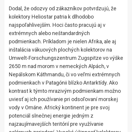
Dodal, že odozvy od zákazníkov potvrdzujú, že
kolektory Heliostar patria k dlhodobo
najspoľahlivejším. Hoci často pracujú aj v
extrémnych alebo neštandardných
podmienkach. Príkladom je nielen Afrika, ale aj
inštalácia vákuových plochých kolektorov na
Umwelt-Forschungszentrum Zugspitze vo výške
2650 m nad morom v nemeckých Alpách, v
Nepálskom Káthmandu, či vo veľmi extrémnych
podmienkach v Patagónii blízko Antarktídy. Ako
kontrast k týmto mrazivým podmienkam možno
uviesť aj ich používanie pri odsoľovaní morskej
vody v Ománe. Africký kontinent je pre svoj
potenciál slnečnej energie jedným z
najzaujímavejších teritórií pre využívanie