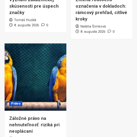
skúsenosti pre úspech
označenia v dokladoch:
značky
rámcový prehľad, citlivé
kroky
Tomáš Hudák
8. augusta 2026
0
Natália Šimková
8. augusta 2026
0
Právo
Záložné právo na
nehnuteľnosť: riziká pri
nesplácaní