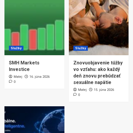
Služby
Služby
SMH Markets
Znovuobjavenie túžby
Investice
vo vzťahu: ako každý
deň znovu prebúdzať
Matej
16. júna 2026
sexuálne napätie
0
Matej
15. júna 2026
0