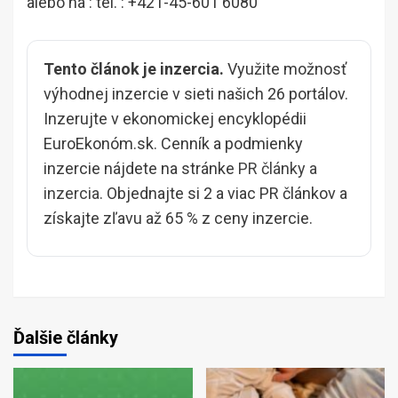
alebo na : tel. : +421-45-601 6080
Tento článok je inzercia.
Využite možnosť
výhodnej inzercie v sieti našich 26 portálov.
Inzerujte v ekonomickej encyklopédii
EuroEkonóm.sk. Cenník a podmienky
inzercie nájdete na stránke
PR články a
inzercia
. Objednajte si 2 a viac PR článkov a
získajte zľavu až 65 % z ceny inzercie.
Ďalšie články