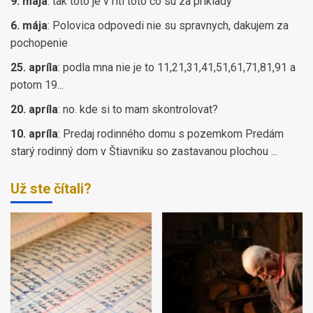
9. mája
:
tak toto je v riti toto co su za priklady
6. mája
:
Polovica odpovedi nie su spravnych, dakujem za
pochopenie
25. apríla
:
podla mna nie je to 11,21,31,41,51,61,71,81,91 a
potom 19...
20. apríla
:
no. kde si to mam skontrolovat?
10. apríla
:
Predaj rodinného domu s pozemkom Predám
starý rodinný dom v Štiavniku so zastavanou plochou ...
Už ste čítali?