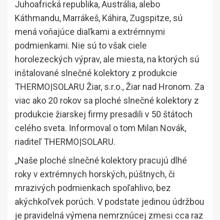
Juhoafrická republika, Austrália, alebo
Káthmandu, Marrákeš, Káhira, Zugspitze, sú
mená voňajúce diaľkami a extrémnymi
podmienkami. Nie sú to však ciele
horolezeckých výprav, ale miesta, na ktorých sú
inštalované slnečné kolektory z produkcie
THERMO|SOLARU Žiar, s.r.o., Žiar nad Hronom. Za
viac ako 20 rokov sa ploché slnečné kolektory z
produkcie žiarskej firmy presadili v 50 štátoch
celého sveta. Informoval o tom Milan Novák,
riaditeľ THERMO|SOLARU.
,,Naše ploché slnečné kolektory pracujú dlhé
roky v extrémnych horských, púštnych, či
mrazivých podmienkach spoľahlivo, bez
akýchkoľvek porúch. V podstate jedinou údržbou
je pravidelná výmena nemrznúcej zmesi cca raz