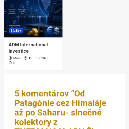
Služby
ADM International
Investice
Matej
11. júna 2026
0
5 komentárov “
Od
Patagónie cez Himaláje
až po Saharu- slnečné
kolektory z