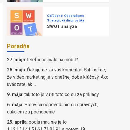
Obľúbené
Odporúčame
Strategická diagnostika
SWOT analýza
Poradňa
27. mája
:
telefónne číslo na mobil?
26. mája
:
Ďakujeme za váš komentár! Súhlasíme,
že video marketing je v dnešnej dobe kľúčový. Ako
uvádzate, ak ...
9. mája
:
tak toto je v riti toto co su za priklady
6. mája
:
Polovica odpovedi nie su spravnych,
dakujem za pochopenie
25. apríla
:
podla mna nie je to
11,21,31,41,51,61,71,81,91 a potom 19...