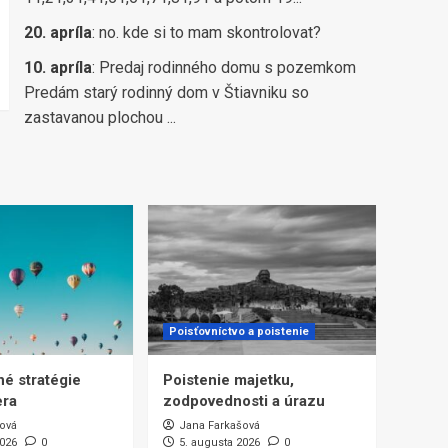
20. apríla
:
no. kde si to mam skontrolovat?
10. apríla
:
Predaj rodinného domu s pozemkom
Predám starý rodinný dom v Štiavniku so
zastavanou plochou ...
Poisťovníctvo a poistenie
é stratégie
Poistenie majetku,
era
zodpovednosti a úrazu
ová
Jana Farkašová
2026
0
5. augusta 2026
0