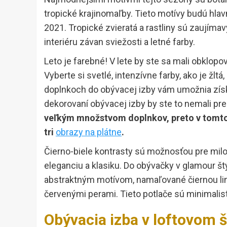
tropické krajinomaľby. Tieto motívy budú hla
2021. Tropické zvieratá a rastliny sú zaujím
interiéru závan sviežosti a letné farby.
Leto je farebné! V lete by ste sa mali obklopo
Vyberte si svetlé, intenzívne farby, ako je žl
doplnkoch do obývacej izby vám umožnia zís
dekorovaní obývacej izby by ste to nemali pr
veľkým množstvom doplnkov, preto v tomto
tri
obrazy na plátne
.
Čierno-biele kontrasty sú možnosťou pre milov
eleganciu a klasiku. Do obývačky v glamour št
abstraktným motívom, namaľované čiernou li
červenými perami. Tieto potlače sú minimalist
Obývacia izba v loftovom š