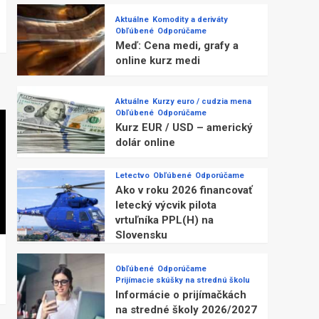
Aktuálne
Komodity a deriváty
Obľúbené
Odporúčame
Meď: Cena medi, grafy a
online kurz medi
Aktuálne
Kurzy euro / cudzia mena
Obľúbené
Odporúčame
Kurz EUR / USD – americký
dolár online
Letectvo
Obľúbené
Odporúčame
Ako v roku 2026 financovať
letecký výcvik pilota
vrtuľníka PPL(H) na
Slovensku
Obľúbené
Odporúčame
Prijímacie skúšky na strednú školu
Informácie o prijímačkách
na stredné školy 2026/2027