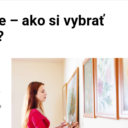
e – ako si vybrať
?
,
e
ú