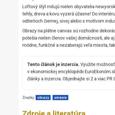
Loftový štýl milujú nielen obyvatelia newyorský
tehly, dreva a kovu vyzerá úžasne! Do interiér
odtieňoch čiernej, sivej alebo s motívom indus
Obrazy na plátne canvas sú rozhodne dekorácio
potešia nielen členov vašej domácnosti, ale a
módne, funkčné a nezaberajú veľa miesta, tak
Tento článok je inzercia.
Využite možnosť v
v ekonomickej encyklopédii EuroEkonóm.sk
články a inzercia
. Objednajte si 2 a viac PR
Značky:
obrazy
umenie
Zdroje a literatúra