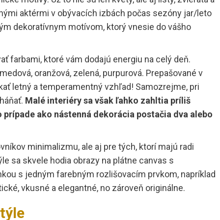
vnými aktérmi v obývacích izbách počas sezóny jar/leto
avým dekoratívnym motívom, ktorý vnesie do vášho
vať farbami, ktoré vám dodajú energiu na celý deň.
tá, medová, oranžová, zelená, purpurová. Prepašované v
kať letný a temperamentný vzhľad! Samozrejme, pri
eháňať.
Mal
é interi
éry sa však ľahko zahltia príliš
 prípade ako ná
stenná dekorá
cia postačia dva alebo
níkov minimalizmu, ale aj pre tých, ktorí majú radi
ýle sa skvele hodia obrazy na plátne canvas s
nkou s jedným farebným rozlišovacím prvkom, napríklad
ické, vkusné a elegantné, no zároveň originálne.
týle