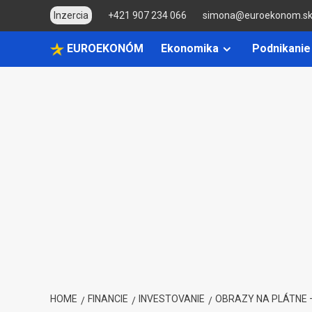
Skip
Inzercia
+421 907 234 066
simona@euroekonom.s
to
content
EUROEKONÓM
Ekonomika
Podnikanie
HOME
FINANCIE
INVESTOVANIE
OBRAZY NA PLÁTNE 