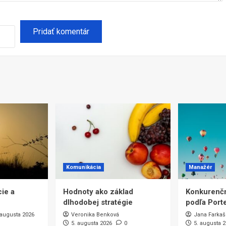
Komunikácia
Manažér
ie a
Hodnoty ako základ
Konkurenčn
dlhodobej stratégie
podľa Port
 augusta 2026
Veronika Benková
Jana Farkaš
5. augusta 2026
0
5. augusta 