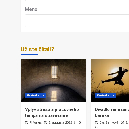
Meno
Už ste čítali?
Podnikanie
Podnikanie
Vplyv stresu a pracovného
Divadlo renesanc
tempa na stravovanie
baroka
P. Varga
5. augusta 2026
0
Eva Senková
5.
0