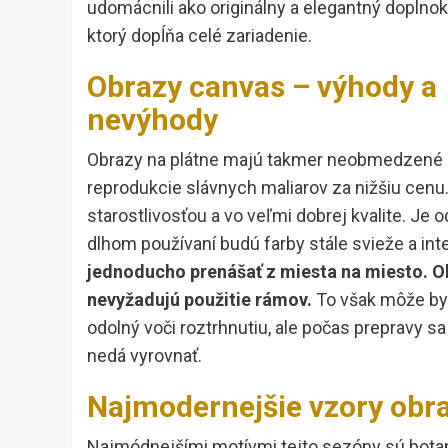
udomácnili ako originálny a elegantný doplnok
ktorý dopĺňa celé zariadenie.
Obrazy canvas – výhody a
nevýhody
Obrazy na plátne majú takmer neobmedzené 
reprodukcie slávnych maliarov za nižšiu cenu
starostlivosťou a vo veľmi dobrej kvalite. Je
dlhom používaní budú farby stále svieže a int
jednoducho prenášať z miesta na miesto. Ob
nevyžadujú
použ
itie rámov.
To však môže byť
odolný voči roztrhnutiu, ale počas prepravy sa
nedá vyrovnať.
Najmodernejšie vzory obra
Najmódnejšími motívmi tejto sezóny sú botanické