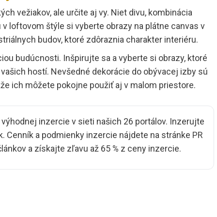
ch vežiakov, ale určite aj vy. Niet divu, kombinácia
u v loftovom štýle si vyberte obrazy na plátne canvas v
triálnych budov, ktoré zdôraznia charakter interiéru.
u budúcnosti. Inšpirujte sa a vyberte si obrazy, ktoré
j vašich hostí. Nevšedné dekorácie do obývacej izby sú
že ich môžete pokojne použiť aj v malom priestore.
ýhodnej inzercie v sieti našich 26 portálov. Inzerujte
. Cenník a podmienky inzercie nájdete na stránke
PR
 článkov a získajte zľavu až 65 % z ceny inzercie.