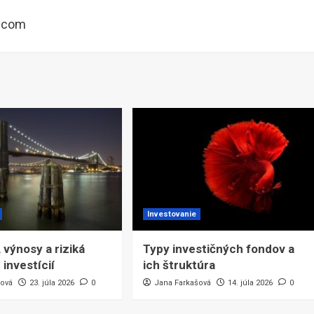
k.com
Investovanie
 výnosy a riziká
Typy investičných fondov a
investícií
ich štruktúra
šová
23. júla 2026
0
Jana Farkašová
14. júla 2026
0