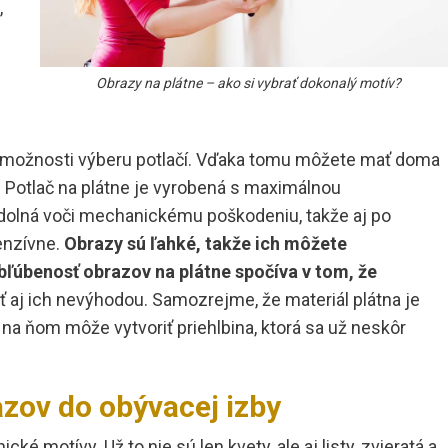
,
Obrazy na plátne – ako si vybrať dokonalý motív?
možnosti výberu potlačí. Vďaka tomu môžete mať doma
. Potlač na plátne je vyrobená s maximálnou
 odolná voči mechanickému poškodeniu, takže aj po
enzívne.
Obrazy sú ľahk
é, takž
e ich môžete
ľúbenosť obrazov na plátne spočíva v tom, že
 aj ich nevýhodou. Samozrejme, že materiál plátna je
 na ňom môže vytvoriť priehlbina, ktorá sa už neskôr
zov do obývacej izby
 motívy. Už to nie sú len kvety, ale aj listy, zvieratá a