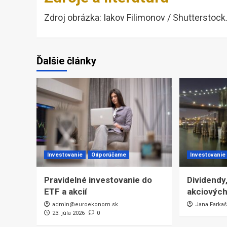
Zdroj obrázka: Iakov Filimonov / Shutterstoc
Ďalšie články
Investovanie
Odporúčame
Investovanie
Pravidelné investovanie do
Dividendy,
ETF a akcií
akciových 
admin@euroekonom.sk
Jana Farka
23. júla 2026
0