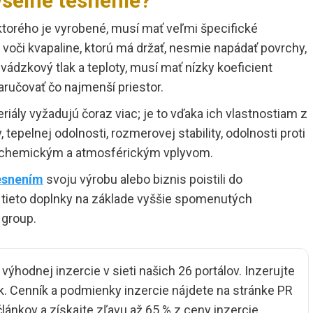
yselné tesnenie?
ktorého je vyrobené, musí mať veľmi špecifické
 voči kvapaline, ktorú má držať, nesmie napádať povrchy,
vádzkový tlak a teploty, musí mať nízky koeficient
ručovať čo najmenší priestor.
riály vyžadujú čoraz viac; je to vďaka ich vlastnostiam z
, tepelnej odolnosti, rozmerovej stability, odolnosti proti
voči chemickým a atmosférickým vplyvom.
esnením
svoju výrobu alebo biznis poistili do
tieto doplnky na základe vyššie spomenutých
 group.
ýhodnej inzercie v sieti našich 26 portálov. Inzerujte
. Cenník a podmienky inzercie nájdete na stránke
PR
 článkov a získajte zľavu až 65 % z ceny inzercie.