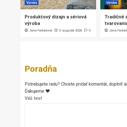
Výroba
Výroba
Produktový dizajn a sériová
Tradičné 
výroba
tvarovani
Jana Farkašová
3. augusta 2026
0
Jana Farka
Poradňa
Potrebujete radu? Chcete pridať komentár, doplniť al
Ďakujeme ♥
Váš text