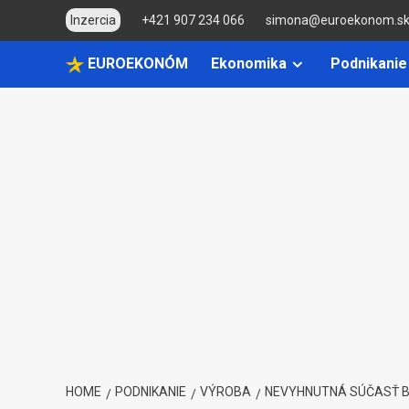
Skip
Inzercia
+421 907 234 066
simona@euroekonom.s
to
content
EUROEKONÓM
Ekonomika
Podnikanie
HOME
PODNIKANIE
VÝROBA
NEVYHNUTNÁ SÚČASŤ BI