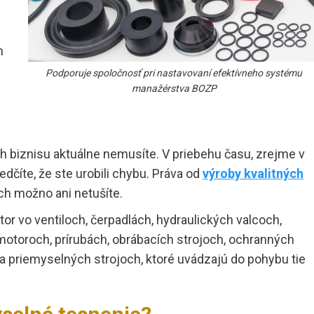
m
Podporuje spoločnosť pri nastavovaní efektívneho systému
manažérstva BOZP
ch biznisu aktuálne nemusíte. V priebehu času, zrejme v
edčíte, že ste urobili chybu. Práva od
výroby kvalitných
ých možno ani netušíte.
or vo ventiloch, čerpadlách, hydraulických valcoch,
motoroch, prírubách, obrábacích strojoch, ochranných
a priemyselných strojoch, ktoré uvádzajú do pohybu tie