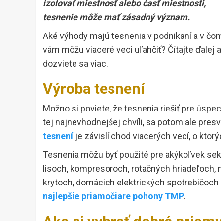
izolovať miestnosť alebo časť miestnosti,
tesnenie môže mať zásadný význam.
Aké výhody majú tesnenia v podnikaní a v čo
vám môžu viaceré veci uľahčiť? Čítajte ďalej a
dozviete sa viac.
Výroba tesnení
Možno si poviete, že tesnenia riešiť pre úspe
tej najnevhodnejšej chvíli, sa potom ale presv
tesnení
je závislí chod viacerých vecí, o ktor
Tesnenia môžu byť použité pre akýkoľvek sekt
lisoch, kompresoroch, rotačných hriadeľoch, 
krytoch, domácich elektrických spotrebičoch 
najlepšie priamočiare pohony TMP
.