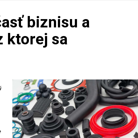
asť biznisu a
 ktorej sa
ú
e