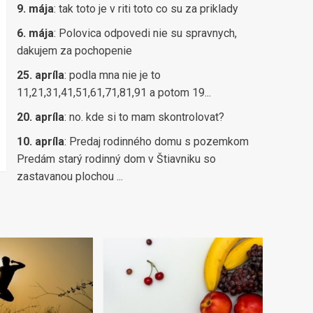
9. mája
:
tak toto je v riti toto co su za priklady
6. mája
:
Polovica odpovedi nie su spravnych,
dakujem za pochopenie
25. apríla
:
podla mna nie je to
11,21,31,41,51,61,71,81,91 a potom 19...
20. apríla
:
no. kde si to mam skontrolovat?
10. apríla
:
Predaj rodinného domu s pozemkom
Predám starý rodinný dom v Štiavniku so
zastavanou plochou ...