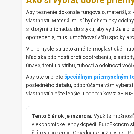
Ako si vybrať dobré priem
Aby tesnenie dokonale fungovalo, materiál, z 
vlastnosti. Materiál musí byť chemicky odolný
s ktorými prichádza do styku, aby vydržala pre
opotrebenia, musí umožňovať vôľu spojky a za
V priemysle sa tieto a iné termoplastické mate
hľadiska odolnosti proti opotrebeniu, elasticity
únave, treniu a strihu, tuhosti a odolnosti 
Aby ste si preto
špeciálnym priemyselným t
posledného detailu, odporúčame vám vyberať 
vlastností a ešte lepšie u odborníkov z AFINIS
Tento článok je inzercia.
Využite možnosť v
v ekonomickej encyklopédii EuroEkonóm.sk
články a inzercia
. Objednajte si 2 a viac PR