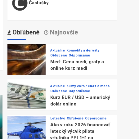
Častušky
Obľúbené
Najnovšie
Aktuálne
Komodity a deriváty
Obľúbené
Odporúčame
Meď: Cena medi, grafy a
online kurz medi
Aktuálne
Kurzy euro / cudzia mena
Obľúbené
Odporúčame
Kurz EUR / USD – americký
dolár online
Letectvo
Obľúbené
Odporúčame
Ako v roku 2026 financovať
letecký výcvik pilota
vrtuľníka PPL(H) na