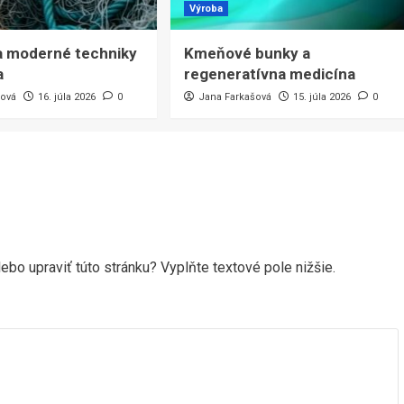
Výroba
a moderné techniky
Kmeňové bunky a
a
regeneratívna medicína
šová
16. júla 2026
0
Jana Farkašová
15. júla 2026
0
ebo upraviť túto stránku? Vyplňte textové pole nižšie.