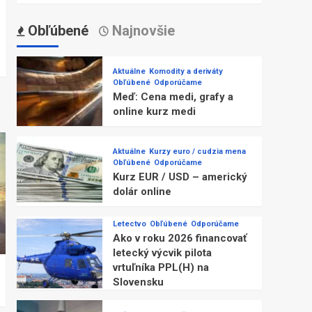
Obľúbené
Najnovšie
Aktuálne
Komodity a deriváty
Obľúbené
Odporúčame
Meď: Cena medi, grafy a
online kurz medi
Aktuálne
Kurzy euro / cudzia mena
Obľúbené
Odporúčame
Kurz EUR / USD – americký
dolár online
Letectvo
Obľúbené
Odporúčame
Ako v roku 2026 financovať
letecký výcvik pilota
vrtuľníka PPL(H) na
Slovensku