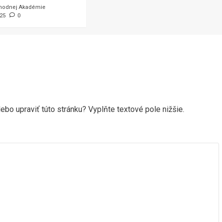
hodnej Akadémie
025
0
ebo upraviť túto stránku? Vyplňte textové pole nižšie.