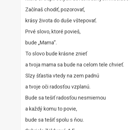
Začínaš chodiť, pozorovať,
krásy života do duše vštepovať.
Prvé slovo, ktoré povieš,
bude „Mama“.
To slovo bude krásne znieť
a tvoja mama sa bude na celom tele chvieť.
Slzy šťastia vtedy na zem padnú
a tvoje oči radosťou vzplanú.
Bude sa tešiť radosťou nesmiernou
a každý komu to povie,
bude sa tešiť spolu s ňou.