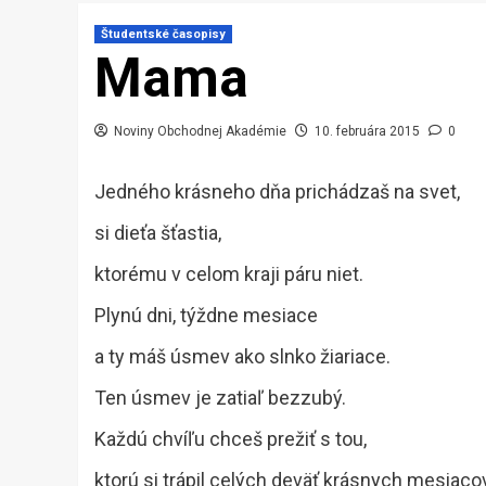
Študentské časopisy
Mama
Noviny Obchodnej Akadémie
10. februára 2015
0
Jedného krásneho dňa prichádzaš na svet,
si dieťa šťastia,
ktorému v celom kraji páru niet.
Plynú dni, týždne mesiace
a ty máš úsmev ako slnko žiariace.
Ten úsmev je zatiaľ bezzubý.
Každú chvíľu chceš prežiť s tou,
ktorú si trápil celých deväť krásnych mesiaco