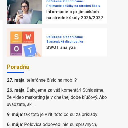
Obľúbené
Odporúčame
Prijímacie skúšky na strednú školu
Informácie o prijímačkách
na stredné školy 2026/2027
Obľúbené
Odporúčame
Strategická diagnostika
SWOT analýza
Poradňa
27. mája
:
telefónne číslo na mobil?
26. mája
:
Ďakujeme za váš komentár! Súhlasíme,
že video marketing je v dnešnej dobe kľúčový. Ako
uvádzate, ak ...
9. mája
:
tak toto je v riti toto co su za priklady
6. mája
:
Polovica odpovedi nie su spravnych,