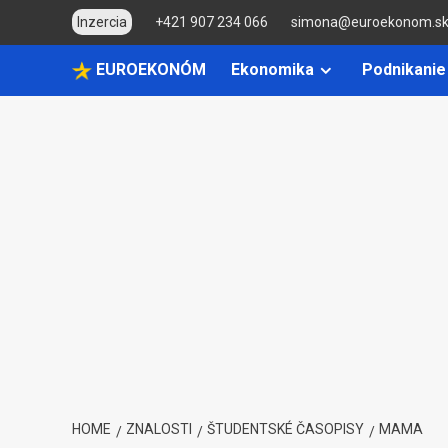
Skip
Inzercia
+421 907 234 066
simona@euroekonom.s
to
content
EUROEKONÓM
Ekonomika
Podnikanie
HOME
ZNALOSTI
ŠTUDENTSKÉ ČASOPISY
MAMA