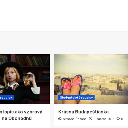
časopisy
Študentské časopisy
votopis ako vzorový
Krásna Budapeštianka
 na Obchodnú
Simona Česaná
5. marca 2015
0