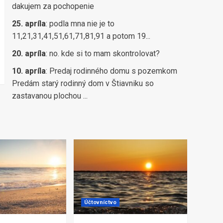
dakujem za pochopenie
25. apríla
:
podla mna nie je to
11,21,31,41,51,61,71,81,91 a potom 19...
20. apríla
:
no. kde si to mam skontrolovat?
10. apríla
:
Predaj rodinného domu s pozemkom
Predám starý rodinný dom v Štiavniku so
zastavanou plochou ...
Účtovníctvo