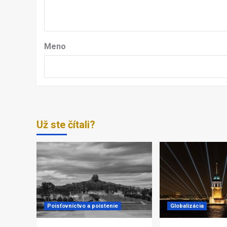
Meno
Už ste čítali?
Poisťovníctvo a poistenie
Globalizácia