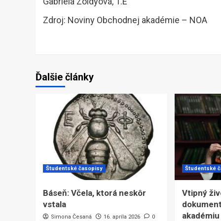
Gabriela Zöldyová, 1.E
Zdroj: Noviny Obchodnej akadémie – NOA
Ďalšie články
Študentské časopisy
Študentské 
Báseň: Včela, ktorá neskôr
Vtipný ži
vstala
dokument
akadémiu
Simona Česaná
16. apríla 2026
0