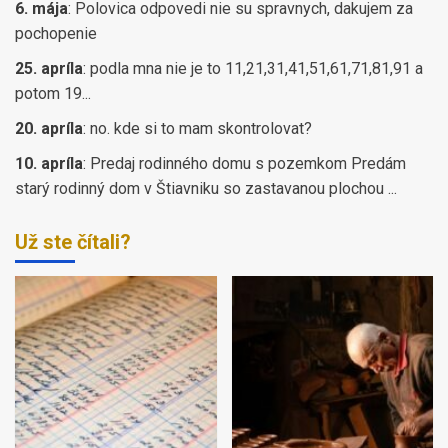
6. mája
:
Polovica odpovedi nie su spravnych, dakujem za
pochopenie
25. apríla
:
podla mna nie je to 11,21,31,41,51,61,71,81,91 a
potom 19...
20. apríla
:
no. kde si to mam skontrolovat?
10. apríla
:
Predaj rodinného domu s pozemkom Predám
starý rodinný dom v Štiavniku so zastavanou plochou ...
Už ste čítali?