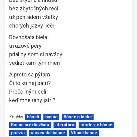
bez zbytočných rečí
už pohľadom všetky
chorých jazvy lieči
Rovnošata biela
a ružové pery
prial by som si navždy
vedieť kam tým mieri
A preto sa pýtam
Či to ku nej patrí?
Prečo iným celí
keď mne rany jatrí?
Značky:
báseň
básne
Básne o láske
Básne pre dievčatá
literatúra
moderné básne
poézia
slovenské básne
Vtipné básne