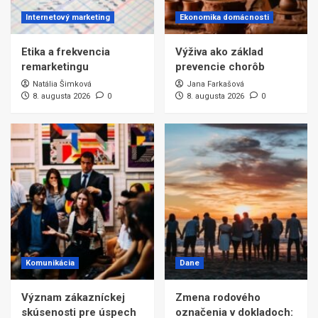
Internetový marketing
Ekonomika domácnosti
Etika a frekvencia
Výživa ako základ
remarketingu
prevencie chorôb
Natália Šimková
Jana Farkašová
8. augusta 2026
0
8. augusta 2026
0
Komunikácia
Dane
Význam zákazníckej
Zmena rodového
skúsenosti pre úspech
označenia v dokladoch: