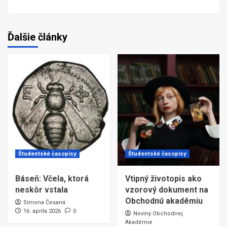
Ďalšie články
Študentské časopisy
Študentské časopisy
Báseň: Včela, ktorá
Vtipný životopis ako
neskôr vstala
vzorový dokument na
Obchodnú akadémiu
Simona Česaná
16. apríla 2026
0
Noviny Obchodnej
Akadémie