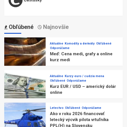
Obľúbené
Najnovšie
Aktuálne
Komodity a deriváty
Obľúbené
Odporúčame
Meď: Cena medi, grafy a online
kurz medi
Aktuálne
Kurzy euro / cudzia mena
Obľúbené
Odporúčame
Kurz EUR / USD – americký dolár
online
Letectvo
Obľúbené
Odporúčame
Ako v roku 2026 financovať
letecký výcvik pilota vrtuľníka
PPL(H) na Slovensku