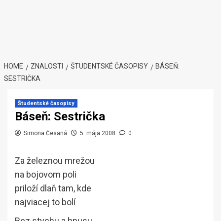
HOME
ZNALOSTI
ŠTUDENTSKÉ ČASOPISY
BÁSEŇ:
SESTRIČKA
Študentské časopisy
Báseň: Sestrička
Simona Česaná
5. mája 2008
0
Za železnou mrežou
na bojovom poli
priloží dlaň tam, kde
najviacej to bolí
Bez stychu a hnusu