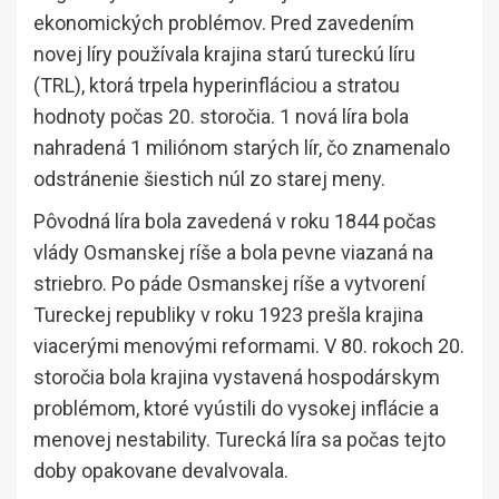
ekonomických problémov. Pred zavedením
novej líry používala krajina starú tureckú líru
(TRL), ktorá trpela hyperinfláciou a stratou
hodnoty počas 20. storočia. 1 nová líra bola
nahradená 1 miliónom starých lír, čo znamenalo
odstránenie šiestich núl zo starej meny.
Pôvodná líra bola zavedená v roku 1844 počas
vlády Osmanskej ríše a bola pevne viazaná na
striebro. Po páde Osmanskej ríše a vytvorení
Tureckej republiky v roku 1923 prešla krajina
viacerými menovými reformami. V 80. rokoch 20.
storočia bola krajina vystavená hospodárskym
problémom, ktoré vyústili do vysokej inflácie a
menovej nestability. Turecká líra sa počas tejto
doby opakovane devalvovala.