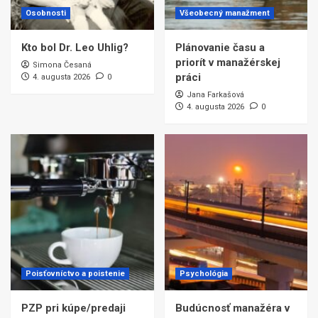
Osobnosti
Všeobecný manažment
Kto bol Dr. Leo Uhlig?
Plánovanie času a
priorít v manažérskej
Simona Česaná
práci
4. augusta 2026
0
Jana Farkašová
4. augusta 2026
0
Poisťovníctvo a poistenie
Psychológia
PZP pri kúpe/predaji
Budúcnosť manažéra v