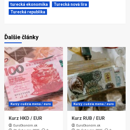
turecká ekonomika
Turecká nová líra
Turecká republika
Ďalšie články
Kurzy cudzia mena / euro
Kurzy cudzia mena / euro
Kurz HKD / EUR
Kurz RUB / EUR
EuroEkonóm.sk
EuroEkonóm.sk