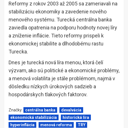
Reformy z rokov 2003 až 2005 sa zameriavali na
stabilizáciu ekonomiky a zavedenie nového
menového systému. Turecká centrálna banka
zaviedla opatrenia na podporu hodnoty novej líry
a zníženie inflácie. Tieto reformy prispeli k
ekonomickej stabilite a dlhodobému rastu
Turecka.
Dnes je turecká nová líra menou, ktorá čelí
výzvam, ako sú politické a ekonomické problémy,
a menová volatilita je stále problémom, najmä v
dôsledku nízkych úrokových sadzieb a
hospodárskych tlakových faktorov.
Značky:
centrálna banka
devalvácia
ekonomická stabilizácia
historická líra
hyperinflácia
menová reforma
TRY