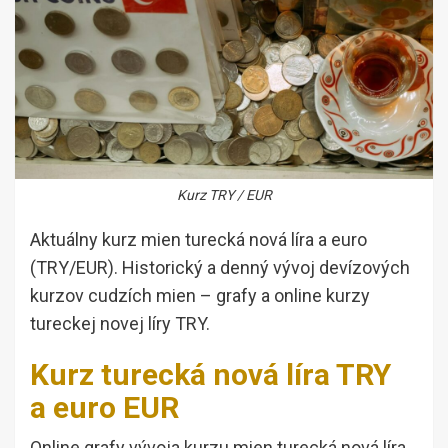
Kurz TRY / EUR
Aktuálny kurz mien turecká nová líra a euro
(TRY/EUR). Historický a denný vývoj devízových
kurzov cudzích mien – grafy a online kurzy
tureckej novej líry TRY.
Kurz turecká nová líra TRY
a euro EUR
Online grafy vývoja kurzu mien turecká nová líra