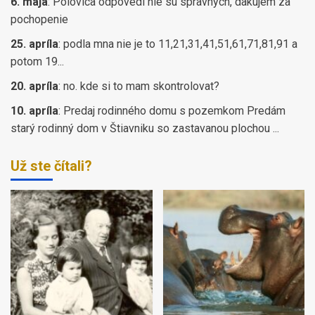
6. mája
:
Polovica odpovedi nie su spravnych, dakujem za
pochopenie
25. apríla
:
podla mna nie je to 11,21,31,41,51,61,71,81,91 a
potom 19...
20. apríla
:
no. kde si to mam skontrolovat?
10. apríla
:
Predaj rodinného domu s pozemkom Predám
starý rodinný dom v Štiavniku so zastavanou plochou ...
Už ste čítali?