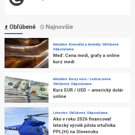
Obľúbené
Najnovšie
Aktuálne
Komodity a deriváty
Obľúbené
Odporúčame
Meď: Cena medi, grafy a online
kurz medi
Aktuálne
Kurzy euro / cudzia mena
Obľúbené
Odporúčame
Kurz EUR / USD – americký dolár
online
Letectvo
Obľúbené
Odporúčame
Ako v roku 2026 financovať
letecký výcvik pilota vrtuľníka
PPL(H) na Slovensku