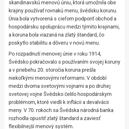
skandinavskú menovú úniu, ktorá umožnila obe
krajiny používať rovnakú menu, švédsku korunu.
Únia bola vytvorená s cieľom podporiť obchod a
hospodársku spoluprácu medzi týmito krajinami,
a koruna bola viazaná na zlatý štandard, čo
poskytlo stabilitu a dôveru v novú menu.
Po rozpadnutí menovej únie v roku 1914,
Švédsko pokračovalo s používaním svojej koruny
a v priebehu 20. storočia koruna prešla
niekoľkými menovými reformami. V období
medzi dvoma svetovými vojnami a po druhej
svetovej vojne Švédsko čelilo hospodárskym
problémom, ktoré viedli k inflácii a devalvácii
meny. V 70. rokoch sa Švédska národná banka
rozhodla opustiť zlatý štandard a zaviesť
flexibilnejší menový systém.