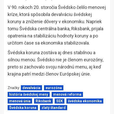
V 90. rokoch 20. storočia Švédsko čelilo menovej
kríze, ktorá spôsobila devalváciu švédskej
koruny a zníženie dôvery v ekonomiku. Napriek
tomu Švédska centrálna banka, Riksbank, prijala
opatrenia na stabilizáciu hodnoty koruny a po
určitom čase sa ekonomika stabilizovala.
Švédska koruna zostáva aj dnes stabilnou a
silnou menou. Švédsko nie je členom eurozóny,
preto si zachovalo svoju národnú menu, aj keď
krajina patrí medzi členov Európskej únie.
Značky:
devalvácia
eurozóna
história švédskej meny
menová reforma
menová únia
Riksbank
SEK
švédska ekonomika
Švédska koruna
zlatý štandard