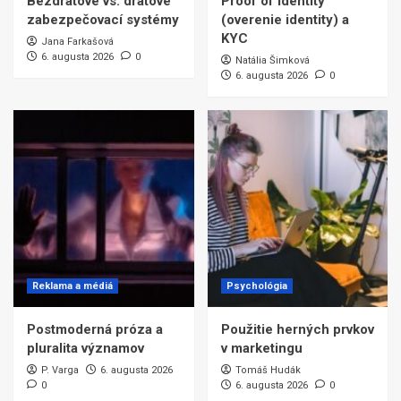
Bezdrátové vs. drátové
Proof of identity
zabezpečovací systémy
(overenie identity) a
KYC
Jana Farkašová
6. augusta 2026
0
Natália Šimková
6. augusta 2026
0
Reklama a médiá
Psychológia
Postmoderná próza a
Použitie herných prvkov
pluralita významov
v marketingu
P. Varga
6. augusta 2026
Tomáš Hudák
0
6. augusta 2026
0