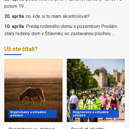
potom 19...
20. apríla
:
no. kde si to mam skontrolovat?
10. apríla
:
Predaj rodinného domu s pozemkom Predám
starý rodinný dom v Štiavniku so zastavanou plochou ...
Už ste čítali?
Kryptomeny a virtuálne
Kryptomeny a virtuálne
peniaze
peniaze