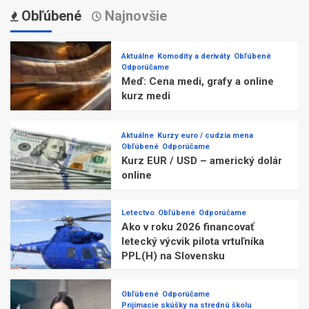
Obľúbené
Najnovšie
Aktuálne
Komodity a deriváty
Obľúbené
Odporúčame
Meď: Cena medi, grafy a online
kurz medi
Aktuálne
Kurzy euro / cudzia mena
Obľúbené
Odporúčame
Kurz EUR / USD – americký dolár
online
Letectvo
Obľúbené
Odporúčame
Ako v roku 2026 financovať
letecký výcvik pilota vrtuľníka
PPL(H) na Slovensku
Obľúbené
Odporúčame
Prijímacie skúšky na strednú školu