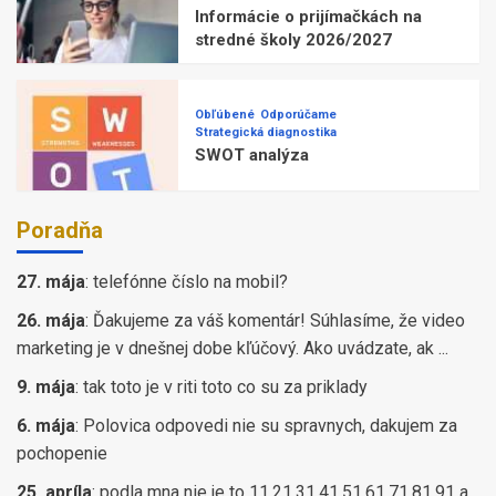
Informácie o prijímačkách na
stredné školy 2026/2027
Obľúbené
Odporúčame
Strategická diagnostika
SWOT analýza
Poradňa
27. mája
:
telefónne číslo na mobil?
26. mája
:
Ďakujeme za váš komentár! Súhlasíme, že video
marketing je v dnešnej dobe kľúčový. Ako uvádzate, ak ...
9. mája
:
tak toto je v riti toto co su za priklady
6. mája
:
Polovica odpovedi nie su spravnych, dakujem za
pochopenie
25. apríla
:
podla mna nie je to 11,21,31,41,51,61,71,81,91 a