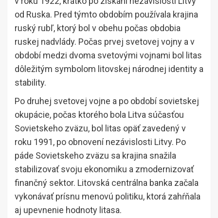
v roku 1922, krátko po získaní nezávislosti Litvy
od Ruska. Pred týmto obdobím používala krajina
ruský rubľ, ktorý bol v obehu počas obdobia
ruskej nadvlády. Počas prvej svetovej vojny a v
období medzi dvoma svetovými vojnami bol litas
dôležitým symbolom litovskej národnej identity a
stability.
Po druhej svetovej vojne a po období sovietskej
okupácie, počas ktorého bola Litva súčasťou
Sovietskeho zväzu, bol litas opäť zavedený v
roku 1991, po obnovení nezávislosti Litvy. Po
páde Sovietskeho zväzu sa krajina snažila
stabilizovať svoju ekonomiku a zmodernizovať
finančný sektor. Litovská centrálna banka začala
vykonávať prísnu menovú politiku, ktorá zahŕňala
aj upevnenie hodnoty litasa.