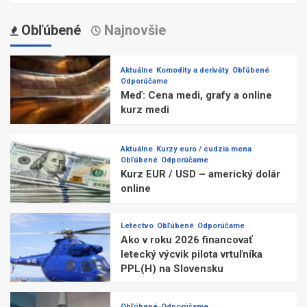
Obľúbené
Najnovšie
Aktuálne
Komodity a deriváty
Obľúbené
Odporúčame
Meď: Cena medi, grafy a online
kurz medi
Aktuálne
Kurzy euro / cudzia mena
Obľúbené
Odporúčame
Kurz EUR / USD – americký dolár
online
Letectvo
Obľúbené
Odporúčame
Ako v roku 2026 financovať
letecký výcvik pilota vrtuľníka
PPL(H) na Slovensku
Obľúbené
Odporúčame