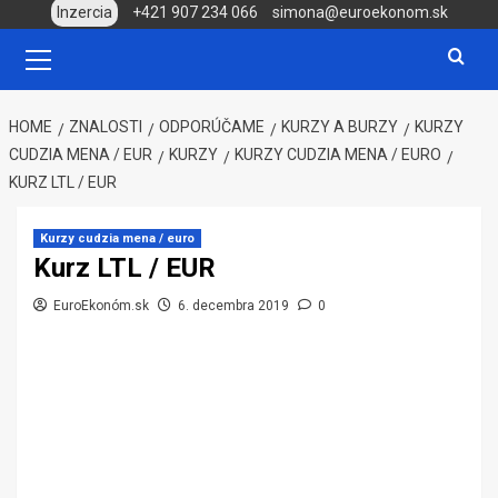
Skip
Inzercia
+421 907 234 066
simona@euroekonom.sk
to
Primary
Menu
content
HOME
ZNALOSTI
ODPORÚČAME
KURZY A BURZY
KURZY
CUDZIA MENA / EUR
KURZY
KURZY CUDZIA MENA / EURO
KURZ LTL / EUR
Kurzy cudzia mena / euro
Kurz LTL / EUR
EuroEkonóm.sk
6. decembra 2019
0