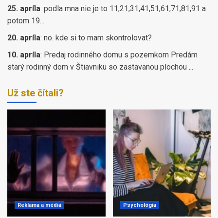
25. apríla
:
podla mna nie je to 11,21,31,41,51,61,71,81,91 a
potom 19...
20. apríla
:
no. kde si to mam skontrolovat?
10. apríla
:
Predaj rodinného domu s pozemkom Predám
starý rodinný dom v Štiavniku so zastavanou plochou ...
Už ste čítali?
Reklama a médiá
Psychológia