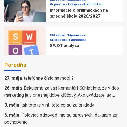
Prijímacie skúšky na strednú školu
Informácie o prijímačkách na
stredné školy 2026/2027
Obľúbené
Odporúčame
Strategická diagnostika
SWOT analýza
Poradňa
27. mája
:
telefónne číslo na mobil?
26. mája
:
Ďakujeme za váš komentár! Súhlasíme, že video
marketing je v dnešnej dobe kľúčový. Ako uvádzate, ak ...
9. mája
:
tak toto je v riti toto co su za priklady
6. mája
:
Polovica odpovedi nie su spravnych, dakujem za
pochopenie