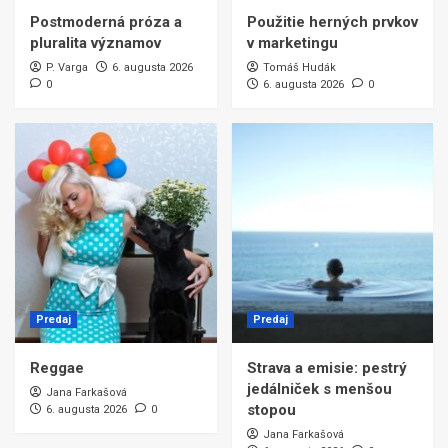
Postmoderná próza a
Použitie herných prvkov
pluralita významov
v marketingu
P. Varga
6. augusta 2026
Tomáš Hudák
0
6. augusta 2026
0
Predaj
Predaj
Reggae
Strava a emisie: pestrý
jedálniček s menšou
Jana Farkašová
stopou
6. augusta 2026
0
Jana Farkašová