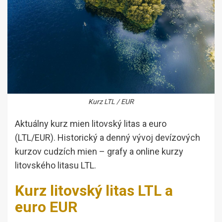
Kurz LTL / EUR
Aktuálny kurz mien litovský litas a euro
(LTL/EUR). Historický a denný vývoj devízových
kurzov cudzích mien – grafy a online kurzy
litovského litasu LTL.
Kurz litovský litas LTL a
euro EUR