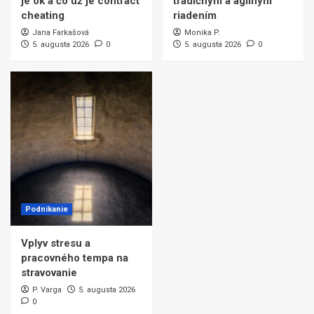
je ok a čo už je contract
tradičným a agilným
cheating
riadením
Jana Farkašová
Monika P.
5. augusta 2026
0
5. augusta 2026
0
Podnikanie
Vplyv stresu a
pracovného tempa na
stravovanie
P. Varga
5. augusta 2026
0