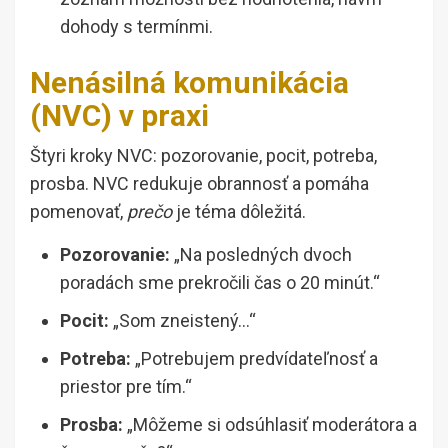
dohody s termínmi.
Nenásilná komunikácia
(NVC) v praxi
Štyri kroky NVC: pozorovanie, pocit, potreba,
prosba. NVC redukuje obrannosť a pomáha
pomenovať,
prečo
je téma dôležitá.
Pozorovanie:
„Na posledných dvoch
poradách sme prekročili čas o 20 minút.“
Pocit:
„Som zneistený…“
Potreba:
„Potrebujem predvídateľnosť a
priestor pre tím.“
Prosba:
„Môžeme si odsúhlasiť moderátora a