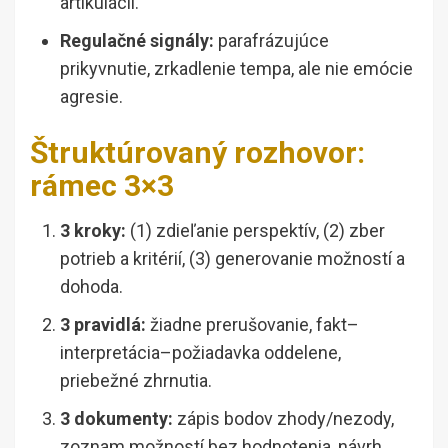
artikulácii.
Regulačné signály:
parafrázujúce
prikyvnutie, zrkadlenie tempa, ale nie emócie
agresie.
Štruktúrovaný rozhovor:
rámec 3×3
3 kroky:
(1) zdieľanie perspektív, (2) zber
potrieb a kritérií, (3) generovanie možností a
dohoda.
3 pravidlá:
žiadne prerušovanie, fakt–
interpretácia–požiadavka oddelene,
priebežné zhrnutia.
3 dokumenty:
zápis bodov zhody/nezody,
zoznam možností bez hodnotenia, návrh