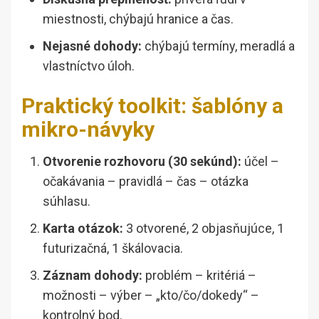
miestnosti, chýbajú hranice a čas.
Nejasné dohody:
chýbajú termíny, meradlá a
vlastníctvo úloh.
Praktický toolkit: šablóny a
mikro-návyky
Otvorenie rozhovoru (30 sekúnd):
účel –
očakávania – pravidlá – čas – otázka
súhlasu.
Karta otázok:
3 otvorené, 2 objasňujúce, 1
futurizačná, 1 škálovacia.
Záznam dohody:
problém – kritériá –
možnosti – výber – „kto/čo/dokedy“ –
kontrolný bod.