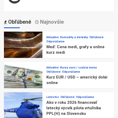
Obľúbené
Najnovšie
Aktuálne
Komodity a deriváty
Obľúbené
Odporúčame
Meď: Cena medi, grafy a online
kurz medi
Aktuálne
Kurzy euro / cudzia mena
Obľúbené
Odporúčame
Kurz EUR / USD – americký dolár
online
Letectvo
Obľúbené
Odporúčame
Ako v roku 2026 financovať
letecký výcvik pilota vrtuľníka
PPL(H) na Slovensku