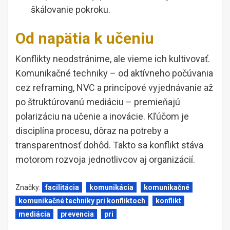
škálovanie pokroku.
Od napätia k učeniu
Konflikty neodstránime, ale vieme ich kultivovať.
Komunikačné techniky – od aktívneho počúvania
cez reframing, NVC a princípové vyjednávanie až
po štruktúrovanú mediáciu – premieňajú
polarizáciu na učenie a inovácie. Kľúčom je
disciplína procesu, dôraz na potreby a
transparentnosť dohôd. Takto sa konflikt stáva
motorom rozvoja jednotlivcov aj organizácií.
Značky:
facilitácia
komunikácia
komunikačné
komunikačné techniky pri konfliktoch
konflikt
mediácia
prevencia
pri