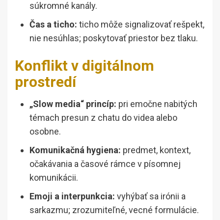
súkromné kanály.
Čas a ticho:
ticho môže signalizovať rešpekt,
nie nesúhlas; poskytovať priestor bez tlaku.
Konflikt v digitálnom
prostredí
„Slow media“ princíp:
pri emočne nabitých
témach presun z chatu do videa alebo
osobne.
Komunikačná hygiena:
predmet, kontext,
očakávania a časové rámce v písomnej
komunikácii.
Emoji a interpunkcia:
vyhýbať sa irónii a
sarkazmu; zrozumiteľné, vecné formulácie.