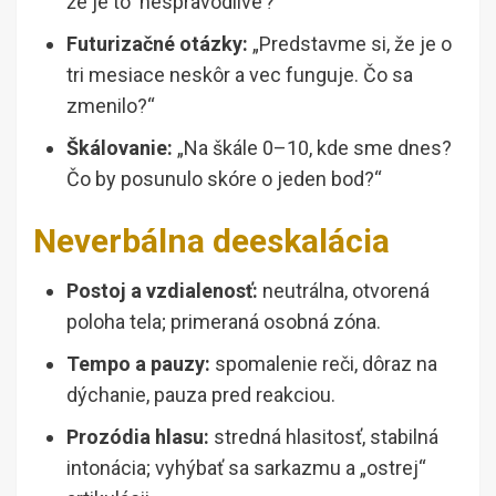
že je to ‘nespravodlivé’?“
Futurizačné otázky:
„Predstavme si, že je o
tri mesiace neskôr a vec funguje. Čo sa
zmenilo?“
Škálovanie:
„Na škále 0–10, kde sme dnes?
Čo by posunulo skóre o jeden bod?“
Neverbálna deeskalácia
Postoj a vzdialenosť:
neutrálna, otvorená
poloha tela; primeraná osobná zóna.
Tempo a pauzy:
spomalenie reči, dôraz na
dýchanie, pauza pred reakciou.
Prozódia hlasu:
stredná hlasitosť, stabilná
intonácia; vyhýbať sa sarkazmu a „ostrej“