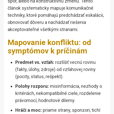
spor, alebo na konštruktívnu zmenu. Tento
článok systematicky mapuje komunikačné
techniky, ktoré pomáhajú predchádzať eskalácii,
obnovovať dôveru a nachádzať riešenia
akceptovateľné všetkými stranami.
Mapovanie konfliktu: od
symptómov k príčinám
Predmet vs. vzťah:
rozlíšiť vecnú rovinu
(fakty, úlohy, zdroje) od vzťahovej roviny
(pocity, status, rešpekt).
Polohy rozporu:
misinformácia, nezhody o
kritériách, nekompatibilné ciele, rozdelenie
právomocí, hodnotové dilemy.
Hráči a moc:
priame strany, sponzori, tichí