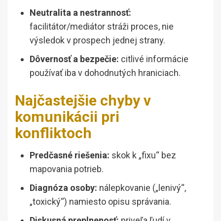
Neutralita a nestrannosť:
facilitátor/mediátor stráži proces, nie
výsledok v prospech jednej strany.
Dôvernosť a bezpečie:
citlivé informácie
používať iba v dohodnutých hraniciach.
Najčastejšie chyby v
komunikácii pri
konfliktoch
Predčasné riešenia:
skok k „fixu“ bez
mapovania potrieb.
Diagnóza osoby:
nálepkovanie („lenivý“,
„toxický“) namiesto opisu správania.
Diskusná preplnenosť:
priveľa ľudí v