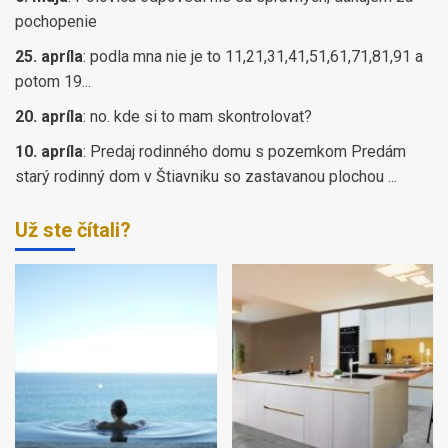
pochopenie
25. apríla
:
podla mna nie je to 11,21,31,41,51,61,71,81,91 a
potom 19...
20. apríla
:
no. kde si to mam skontrolovat?
10. apríla
:
Predaj rodinného domu s pozemkom Predám
starý rodinný dom v Štiavniku so zastavanou plochou ...
Už ste čítali?