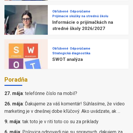
Obľúbené
Odporúčame
Prijímacie skúšky na strednú školu
Informácie o prijímačkách na
stredné školy 2026/2027
Obľúbené
Odporúčame
Strategická diagnostika
SWOT analýza
Poradňa
27. mája
:
telefónne číslo na mobil?
26. mája
:
Ďakujeme za váš komentár! Súhlasíme, že video
marketing je v dnešnej dobe kľúčový. Ako uvádzate, ak ...
9. mája
:
tak toto je v riti toto co su za priklady
6. mája
:
Polovica odpovedi nie su spravnych, dakujem za