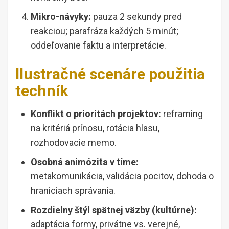
Mikro-návyky:
pauza 2 sekundy pred
reakciou; parafráza každých 5 minút;
oddeľovanie faktu a interpretácie.
Ilustračné scenáre použitia
techník
Konflikt o prioritách projektov:
reframing
na kritériá prínosu, rotácia hlasu,
rozhodovacie memo.
Osobná animózita v tíme:
metakomunikácia, validácia pocitov, dohoda o
hraniciach správania.
Rozdielny štýl spätnej väzby (kultúrne):
adaptácia formy, privátne vs. verejné,