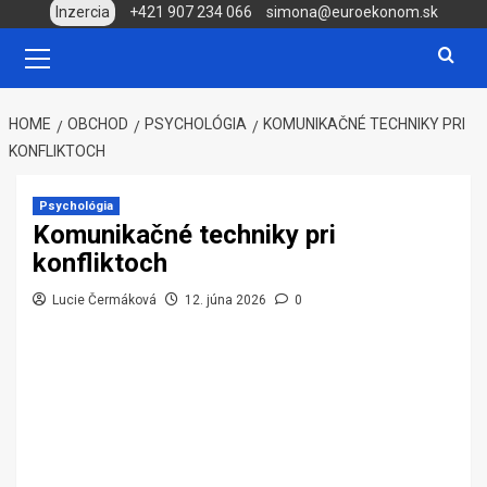
Skip
Inzercia
+421 907 234 066
simona@euroekonom.sk
to
Primary
Menu
content
HOME
OBCHOD
PSYCHOLÓGIA
KOMUNIKAČNÉ TECHNIKY PRI
KONFLIKTOCH
Psychológia
Komunikačné techniky pri
konfliktoch
Lucie Čermáková
12. júna 2026
0