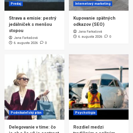
Predaj
Internetový marketing
Strava a emisie: pestrý
Kupovanie spätných
jedálniček s menšou
odkazov (SEO)
stopou
Jana Farkašová
6. augusta 2026
0
Jana Farkašová
6. augusta 2026
0
Podnikateľský plán
Psychológia
Delegovanie v tíme: čo
Rozdiel medzi