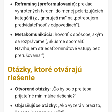
Reframing (preformulovanie):
preklad
vyhrotených tvrdení do menej polarizujúcich
kategórií (z „ignoruješ ma“ na „potrebujem
predvídateľnosť v odpovediach“).
Metakomunikácia:
hovoriť
o
spôsobe, akým
sa rozprávame („Skúsme spomaliť.
Navrhujem striedať 3-minútové vstupy bez
prerušovania.“).
Otázky, ktoré otvárajú
riešenie
Otvorené otázky:
„Čo by bolo pre teba
prijateľné minimálne riešenie?“
Objasňujúce otázky:
„Ako vyzerá v praxi to,