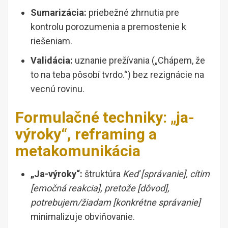
Sumarizácia:
priebežné zhrnutia pre
kontrolu porozumenia a premostenie k
riešeniam.
Validácia:
uznanie prežívania („Chápem, že
to na teba pôsobí tvrdo.“) bez rezignácie na
vecnú rovinu.
Formulačné techniky: „ja-
výroky“, reframing a
metakomunikácia
„Ja-výroky“:
štruktúra
Keď [správanie], cítim
[emočná reakcia], pretože [dôvod],
potrebujem/žiadam [konkrétne správanie]
minimalizuje obviňovanie.