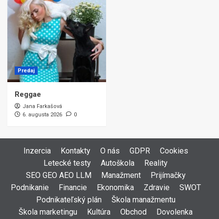
Predaj
Reggae
Jana Farkašová
6. augusta 2026
0
Inzercia
Kontakty
O nás
GDPR
Cookies
Letecké testy
Autoškola
Reality
SEO GEO AEO LLM
Manažment
Prijímačky
Podnikanie
Financie
Ekonomika
Zdravie
SWOT
Podnikateľský plán
Škola manažmentu
Škola marketingu
Kultúra
Obchod
Dovolenka