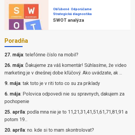
Obľúbené
Odporúčame
Strategická diagnostika
SWOT analýza
Poradňa
27. mája
:
telefónne číslo na mobil?
26. mája
:
Ďakujeme za váš komentár! Súhlasíme, že video
marketing je v dnešnej dobe kľúčový. Ako uvádzate, ak ...
9. mája
:
tak toto je v riti toto co su za priklady
6. mája
:
Polovica odpovedi nie su spravnych, dakujem za
pochopenie
25. apríla
:
podla mna nie je to 11,21,31,41,51,61,71,81,91 a
potom 19...
20. apríla
:
no. kde si to mam skontrolovat?