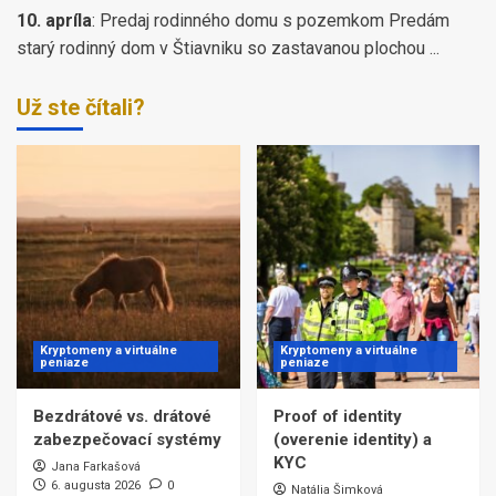
10. apríla
:
Predaj rodinného domu s pozemkom Predám
starý rodinný dom v Štiavniku so zastavanou plochou ...
Už ste čítali?
Kryptomeny a virtuálne
Kryptomeny a virtuálne
peniaze
peniaze
Bezdrátové vs. drátové
Proof of identity
zabezpečovací systémy
(overenie identity) a
KYC
Jana Farkašová
6. augusta 2026
0
Natália Šimková