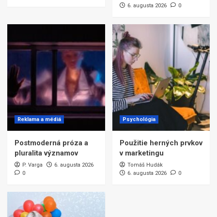
6. augusta 2026
0
Reklama a médiá
Psychológia
Postmoderná próza a
Použitie herných prvkov
pluralita významov
v marketingu
P. Varga
6. augusta 2026
Tomáš Hudák
0
6. augusta 2026
0