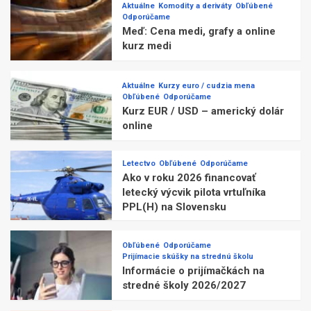
Aktuálne
Komodity a deriváty
Obľúbené
Odporúčame
Meď: Cena medi, grafy a online
kurz medi
Aktuálne
Kurzy euro / cudzia mena
Obľúbené
Odporúčame
Kurz EUR / USD – americký dolár
online
Letectvo
Obľúbené
Odporúčame
Ako v roku 2026 financovať
letecký výcvik pilota vrtuľníka
PPL(H) na Slovensku
Obľúbené
Odporúčame
Prijímacie skúšky na strednú školu
Informácie o prijímačkách na
stredné školy 2026/2027