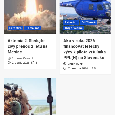
Letectvo
Obľúbené
Letectvo
Téma dňa
Odporúčame
Artemis 2: Sledujte
Ako v roku 2026
živý prenos z letu na
financovať letecký
Mesiac
výcvik pilota vrtuľníka
PPL(H) na Slovensku
Simona Česaná
2. apríla 2026
6
Vrtulniky.sk
31. marca 2026
0