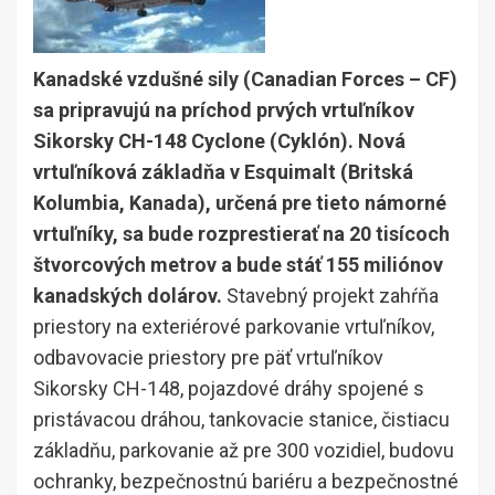
Kanadské vzdušné sily (Canadian Forces – CF)
sa pripravujú na príchod prvých vrtuľníkov
Sikorsky CH-148 Cyclone (Cyklón). Nová
vrtuľníková základňa v Esquimalt (Britská
Kolumbia, Kanada), určená pre tieto námorné
vrtuľníky, sa bude rozprestierať na 20 tisícoch
štvorcových metrov a bude stáť 155 miliónov
kanadských dolárov.
Stavebný projekt zahŕňa
priestory na exteriérové parkovanie vrtuľníkov,
odbavovacie priestory pre päť vrtuľníkov
Sikorsky CH-148, pojazdové dráhy spojené s
pristávacou dráhou, tankovacie stanice, čistiacu
základňu, parkovanie až pre 300 vozidiel, budovu
ochranky, bezpečnostnú bariéru a bezpečnostné