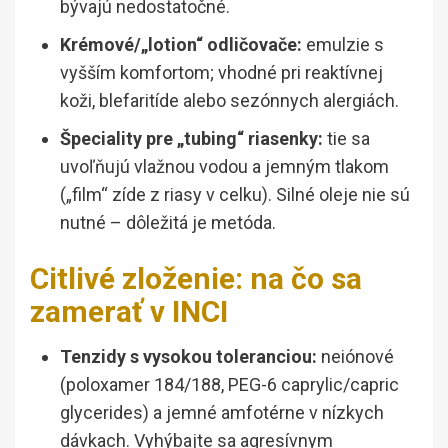
bývajú nedostatočné.
Krémové/„lotion“ odličovače:
emulzie s
vyšším komfortom; vhodné pri reaktívnej
koži, blefaritíde alebo sezónnych alergiách.
Špeciality pre „tubing“ riasenky:
tie sa
uvoľňujú vlažnou vodou a jemným tlakom
(„film“ zíde z riasy v celku). Silné oleje nie sú
nutné – dôležitá je metóda.
Citlivé zloženie: na čo sa
zamerať v INCI
Tenzidy s vysokou toleranciou:
neiónové
(poloxamer 184/188, PEG-6 caprylic/capric
glycerides) a jemné amfotérne v nízkych
dávkach. Vyhýbajte sa agresívnym