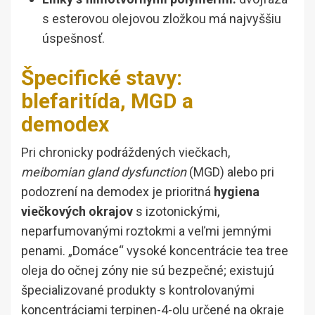
s esterovou olejovou zložkou má najvyššiu
úspešnosť.
Špecifické stavy:
blefaritída, MGD a
demodex
Pri chronicky podráždených viečkach,
meibomian gland dysfunction
(MGD) alebo pri
podozrení na demodex je prioritná
hygiena
viečkových okrajov
s izotonickými,
neparfumovanými roztokmi a veľmi jemnými
penami. „Domáce“ vysoké koncentrácie tea tree
oleja do očnej zóny nie sú bezpečné; existujú
špecializované produkty s kontrolovanými
koncentráciami terpinen-4-olu určené na okraje