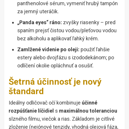
panthenolové sérum, vymeniť hrubý tampón
za jemný uteráčik.
„Panda eyes“ ráno:
zvyšky riasenky – pred
spaním prejsť čistou vodou/pleťovou vodou
bez alkoholu a aplikovať ľahký krém.
Zamlžené videnie po oleji:
použiť ľahšie
estery alebo dvojfázu s izododekánom; po
odlíčení okolie opláchnuť a osušiť.
Šetrná účinnosť je nový
štandard
Ideálny odličovač očí kombinuje
účinné
rozpúšťanie líčidiel
s
maximálnou toleranciou
slzného filmu, viečok a rias. Základom je citlivé
zloženie (neiónové tenzidy, vhodná olejová fáza,