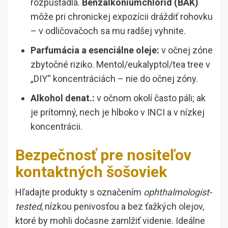
rozpúšťadlá.
Benzalkóniumchlorid (BAK)
môže pri chronickej expozícii dráždiť rohovku
– v odličovačoch sa mu radšej vyhnite.
Parfumácia a esenciálne oleje:
v očnej zóne
zbytočné riziko. Mentol/eukalyptol/tea tree v
„DIY“ koncentráciách – nie do očnej zóny.
Alkohol denat.:
v očnom okolí často páli; ak
je prítomný, nech je hlboko v INCI a v nízkej
koncentrácii.
Bezpečnosť pre nositeľov
kontaktných šošoviek
Hľadajte produkty s označením
ophthalmologist-
tested
, nízkou penivosťou a bez ťažkých olejov,
ktoré by mohli dočasne zamlžiť videnie. Ideálne