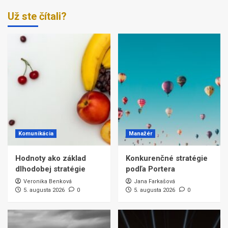
Už ste čítali?
Komunikácia
Manažér
Hodnoty ako základ
Konkurenčné stratégie
dlhodobej stratégie
podľa Portera
Veronika Benková
Jana Farkašová
5. augusta 2026
0
5. augusta 2026
0