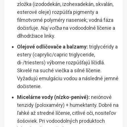
zložka (izododekán, izohexadekán, skvalán,
esterové oleje) rozpúšťa pigmenty a
filmotvorné polyméry riaseniek; vodná fáza
dočisťuje.
Naj voľba
na vodoodolné líčenie a
dlhodržiace linky.
Olejové odličovače a balzamy:
triglycéridy a
estery (caprylic/capric triglyceride,
di-/triesters) výborne rozpúšťajú líčidlá.
Skvelé na suché viečka a silné líčenie.
Vyžadujú emulgáciu vodou a následné jemné
dočistenie.
Micelárne vody (nízko-penivé):
neiónové
tenzidy (poloxaméry) + humektanty. Dobré na
ľahké až stredné líčenie, citlivé oči, nositeľov
šošoviek. Pri vodoodolných produktoch