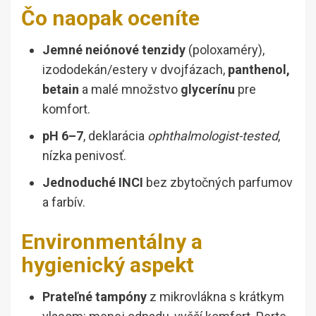
Čo naopak oceníte
Jemné neiónové tenzidy
(poloxaméry),
izododekán/estery v dvojfázach,
panthenol,
betain
a malé množstvo
glycerínu
pre
komfort.
pH 6–7
, deklarácia
ophthalmologist-tested
,
nízka penivosť.
Jednoduché INCI
bez zbytočných parfumov
a farbív.
Environmentálny a
hygienický aspekt
Prateľné tampóny
z mikrovlákna s krátkym