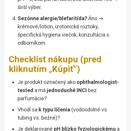
širší výber.
Sezónne alergie/blefaritída?
Áno →
krémové/lotion, izotonické roztoky,
špecifická hygiena viečok, konzultácia s
odborníkom.
Checklist nákupu (pred
kliknutím „Kúpiť“)
Je produkt označený ako
ophthalmologist-
tested
a má
jednoduché INCI
bez
parfumácie?
Vhodí sa
k typu líčenia
(vodoodolné vs.
tubing vs. bežné)?
Je deklarované
pH blízko fyziologickému
a