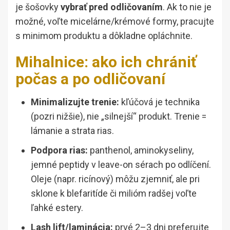
je šošovky
vybrať pred odličovaním
. Ak to nie je
možné, voľte micelárne/krémové formy, pracujte
s minimom produktu a dôkladne opláchnite.
Mihalnice: ako ich chrániť
počas a po odličovaní
Minimalizujte trenie:
kľúčová je technika
(pozri nižšie), nie „silnejší“ produkt. Trenie =
lámanie a strata rias.
Podpora rias:
panthenol, aminokyseliny,
jemné peptidy v leave-on sérach po odlíčení.
Oleje (napr. ricínový) môžu zjemniť, ale pri
sklone k blefaritíde či milióm radšej voľte
ľahké estery.
Lash lift/laminácia:
prvé 2–3 dni preferujte