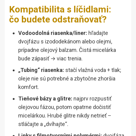
Kompatibilita s líčidlami:
čo budete odstraňovať?
Vodoodolná riasenka/liner:
hľadajte
dvojfázu s izododekánom alebo olejmi,
prípadne olejový balzam. Čistá micelárka
bude zápasiť → viac trenia.
„Tubing“ riasenka:
stačí vlažná voda + tlak;
oleje nie sú potrebné a zbytočne zhoršia
komfort.
Tieňové bázy a glitre:
najprv rozpustiť
olejovou fázou, potom opatrne dočistiť
micelárkou. Hrubé glitre nikdy netrieť –
stláčajte a „dvíhajte“.
Linky s filmotvornými polymérmi:
dvojfáza