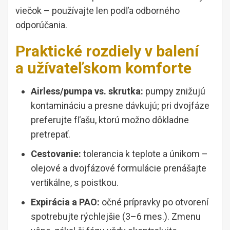
viečok – používajte len podľa odborného
odporúčania.
Praktické rozdiely v balení
a užívateľskom komforte
Airl­ess/pumpa vs. skrutka:
pumpy znižujú
kontamináciu a presne dávkujú; pri dvojfáze
preferujte fľašu, ktorú možno dôkladne
pretrepať.
Cestovanie:
tolerancia k teplote a únikom –
olejové a dvojfázové formulácie prenášajte
vertikálne, s poistkou.
Expirácia a PAO:
očné prípravky po otvorení
spotrebujte rýchlejšie (3–6 mes.). Zmenu