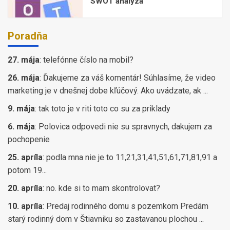
SWOT analýza
Poradňa
27. mája
:
telefónne číslo na mobil?
26. mája
:
Ďakujeme za váš komentár! Súhlasíme, že video
marketing je v dnešnej dobe kľúčový. Ako uvádzate, ak ...
9. mája
:
tak toto je v riti toto co su za priklady
6. mája
:
Polovica odpovedi nie su spravnych, dakujem za
pochopenie
25. apríla
:
podla mna nie je to 11,21,31,41,51,61,71,81,91 a
potom 19...
20. apríla
:
no. kde si to mam skontrolovat?
10. apríla
:
Predaj rodinného domu s pozemkom Predám
starý rodinný dom v Štiavniku so zastavanou plochou ...