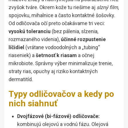
zvyšok tváre. Okrem kože tu riešime aj
slzný film
,
spojovku, mihalnice a často kontaktné šošovky.
Od odličovača očí preto očakávame tri veci:
vysokú toleranciu
(bez pálenia, slzenia,
rozmazaného videnia),
účinné rozpustenie
líčidiel
(vrátane vodoodolných a „tubing“
riaseniek) a
šetrnosť k riasam
a očnej
mikrobiote. Správny výber minimalizuje trenie,
straty rias, opuchy aj riziko kontaktných
dermatitíd.
Typy odličovačov a kedy po
nich siahnuť
Dvojfázové (bi-fázové) odličovače:
kombinujú olejovú a vodnú fázu. Olejová