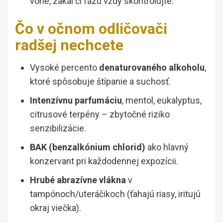
vône, zákal či fázu vždy skontrolujte.
Čo v očnom odličovači
radšej nechcete
Vysoké percento
denaturovaného alkoholu
,
ktoré spôsobuje štípanie a suchosť.
Intenzívnu parfumáciu
, mentol, eukalyptus,
citrusové terpény – zbytočné riziko
senzibilizácie.
BAK (benzalkónium chlorid)
ako hlavný
konzervant pri každodennej expozícii.
Hrubé abrazívne vlákna
v
tampónoch/uteráčikoch (ťahajú riasy, iritujú
okraj viečka).