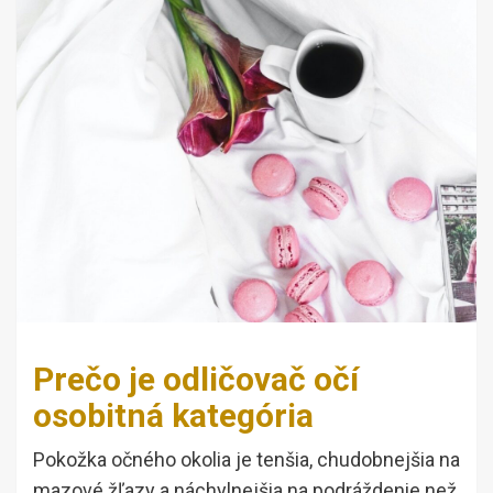
Prečo je odličovač očí
osobitná kategória
Pokožka očného okolia je tenšia, chudobnejšia na
mazové žľazy a náchylnejšia na podráždenie než