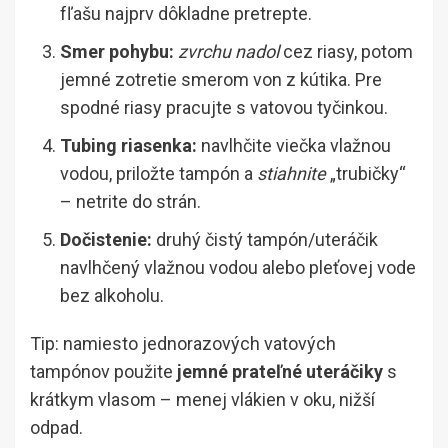
fľašu najprv dôkladne pretrepte.
Smer pohybu:
zvrchu nadol
cez riasy, potom
jemné zotretie smerom von z kútika. Pre
spodné riasy pracujte s vatovou tyčinkou.
Tubing riasenka:
navlhčite viečka vlažnou
vodou, priložte tampón a
stiahnite
„trubičky“
– netrite do strán.
Dočistenie:
druhý čistý tampón/uteráčik
navlhčený vlažnou vodou alebo pleťovej vode
bez alkoholu.
Tip: namiesto jednorazových vatových
tampónov použite
jemné prateľné uteráčiky
s
krátkym vlasom – menej vlákien v oku, nižší
odpad.