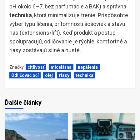
pH okolo 6–7, bez parfumácie a BAK) a správna
technika
, ktorá minimalizuje trenie. Prispôsobte
výber typu líčenia, prítomnosti šošoviek a stavu
rias (extensions/lift). Keď produkt a postup
spolupracujú, odličovanie je rýchle, komfortné a
riasy zostávajú silné a husté.
Značky:
citlivosť
micelárna
nepálenie
Odličovač očí
olej
riasy
technika
Ďalšie články