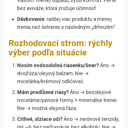
vlasom: menej odpadu, vyšší komfort. Perte
bez aviváže, ktorá znižuje účinnosť.
Dávkovanie
: radšej viac produktu a menej
trenia, než šetrenie s následným „drhnutím“.
Rozhodovací strom: rýchly
výber podľa situácie
Nosím vodoodolnú riasenku/liner?
Áno →
dvojfáza/olejový balzam. Nie →
micelárka/krémový odličovač.
Mám predĺžené riasy?
Áno → bezolejové
micelárne/penové formy + minimálne trenie.
Nie → možná olejová fáza.
Citlivé, slziace oči?
Áno → neiónové tenzidy,
pH ~6, bez parfumácie, bez alkoholu. Nie →