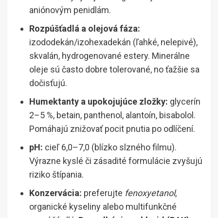
aniónovým penidlám.
Rozpúšťadlá a olejová fáza:
izododekán/izohexadekán (ľahké, nelepivé),
skvalán, hydrogenované estery. Minerálne
oleje sú často dobre tolerované, no ťažšie sa
dočisťujú.
Humektanty a upokojujúce zložky:
glycerín
2–5 %, betain, panthenol, alantoín, bisabolol.
Pomáhajú znižovať pocit pnutia po odlíčení.
pH:
cieľ 6,0–7,0 (blízko slzného filmu).
Výrazne kyslé či zásadité formulácie zvyšujú
riziko štípania.
Konzervácia:
preferujte
fenoxyetanol
,
organické kyseliny alebo multifunkčné