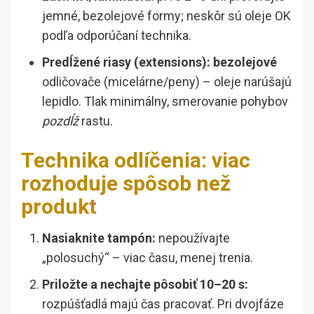
jemné, bezolejové formy; neskôr sú oleje OK
podľa odporúčaní technika.
Predĺžené riasy (extensions):
bezolejové
odličovače (micelárne/peny) – oleje narúšajú
lepidlo. Tlak minimálny, smerovanie pohybov
pozdĺž
rastu.
Technika odlíčenia: viac
rozhoduje spôsob než
produkt
Nasiaknite tampón:
nepoužívajte
„polosuchý“ – viac času, menej trenia.
Priložte a nechajte pôsobiť 10–20 s:
rozpúšťadlá majú čas pracovať. Pri dvojfáze