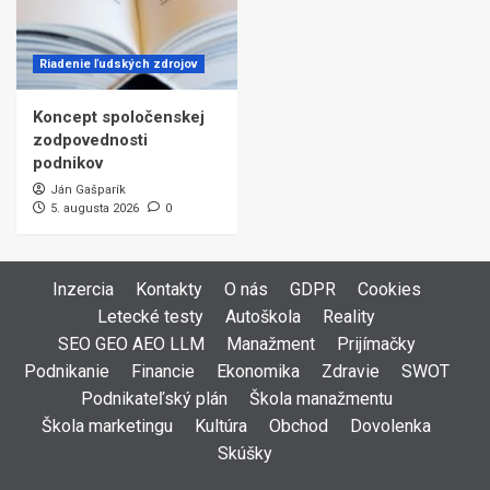
Riadenie ľudských zdrojov
Koncept spoločenskej
zodpovednosti
podnikov
Ján Gašparík
5. augusta 2026
0
Inzercia
Kontakty
O nás
GDPR
Cookies
Letecké testy
Autoškola
Reality
SEO GEO AEO LLM
Manažment
Prijímačky
Podnikanie
Financie
Ekonomika
Zdravie
SWOT
Podnikateľský plán
Škola manažmentu
Škola marketingu
Kultúra
Obchod
Dovolenka
Skúšky