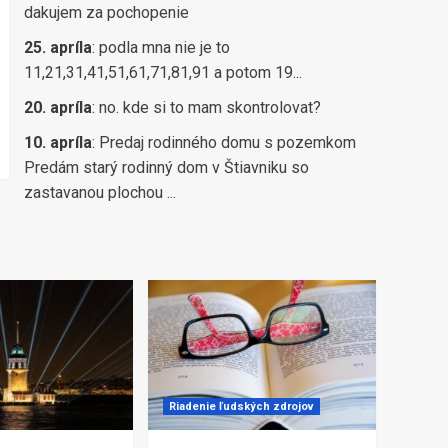
dakujem za pochopenie
25. apríla
:
podla mna nie je to
11,21,31,41,51,61,71,81,91 a potom 19...
20. apríla
:
no. kde si to mam skontrolovat?
10. apríla
:
Predaj rodinného domu s pozemkom
Predám starý rodinný dom v Štiavniku so
zastavanou plochou ...
Riadenie ľudských zdrojov