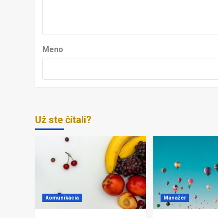
Meno
Už ste čítali?
Komunikácia
Manažér