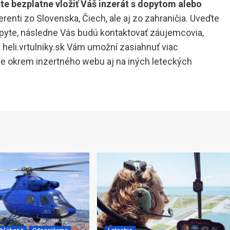
ete bezplatne vložiť Váš inzerát s dopytom alebo
zerenti zo Slovenska, Čiech, ale aj zo zahraničia. Uveďte
opyte, následne Vás budú kontaktovať záujemcovia,
ia heli.vrtulniky.sk Vám umožní zasiahnuť viac
je okrem inzertného webu aj na iných leteckých