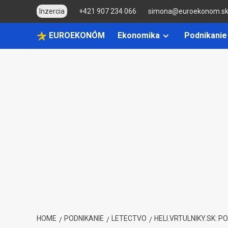
Skip
Inzercia
+421 907 234 066
simona@euroekonom.s
to
content
EUROEKONÓM
Ekonomika
Podnikanie
HOME
PODNIKANIE
LETECTVO
HELI.VRTULNIKY.SK: 