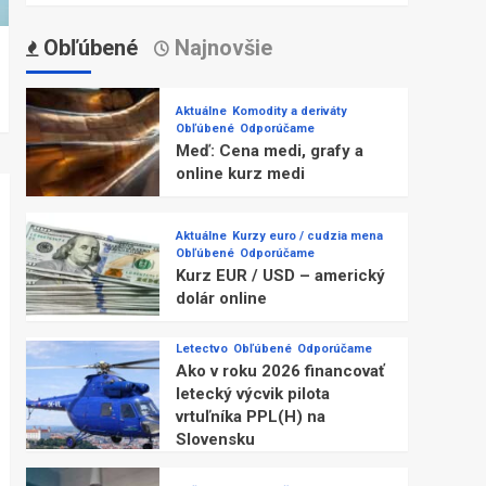
Obľúbené
Najnovšie
Aktuálne
Komodity a deriváty
Obľúbené
Odporúčame
Meď: Cena medi, grafy a
online kurz medi
Aktuálne
Kurzy euro / cudzia mena
Obľúbené
Odporúčame
Kurz EUR / USD – americký
dolár online
Letectvo
Obľúbené
Odporúčame
Ako v roku 2026 financovať
letecký výcvik pilota
vrtuľníka PPL(H) na
Slovensku