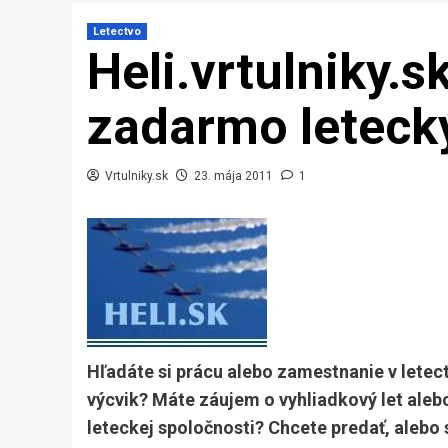
Letectvo
Heli.vrtulniky.s
zadarmo letecký
Vrtulniky.sk
23. mája 2011
1
Hľadáte si prácu alebo zamestnanie v letect
výcvik? Máte záujem o vyhliadkový let aleb
leteckej spoločnosti? Chcete predať, alebo s