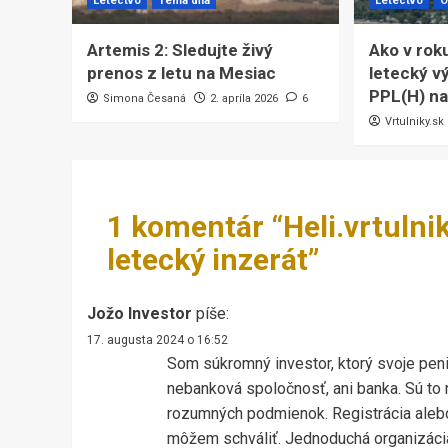
Letectvo
Téma dňa
Letectvo
O
Artemis 2: Sledujte živý
Ako v rok
prenos z letu na Mesiac
letecký vý
PPL(H) na
Simona Česaná
2. apríla 2026
6
Vrtulniky.sk
1 komentár “
Heli.vrtulni
letecký inzerát
”
Jožo Investor
píše:
17. augusta 2024 o 16:52
Som súkromný investor, ktorý svoje peni
nebanková spoločnosť, ani banka. Sú to
rozumných podmienok. Registrácia alebo
môžem schváliť. Jednoduchá organizácia,