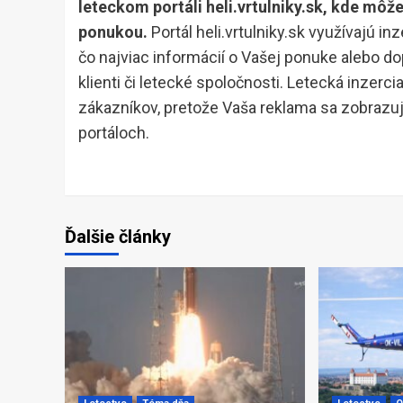
leteckom portáli heli.vrtulniky.sk, kde môž
ponukou.
Portál heli.vrtulniky.sk využívajú in
čo najviac informácií o Vašej ponuke alebo d
klienti či letecké spoločnosti. Letecká inzerc
zákazníkov, pretože Vaša reklama sa zobrazu
portáloch.
Ďalšie články