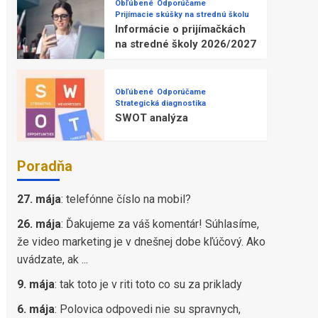
Obľúbené
Odporúčame
Prijímacie skúšky na strednú školu
Informácie o prijímačkách
na stredné školy 2026/2027
Obľúbené
Odporúčame
Strategická diagnostika
SWOT analýza
Poradňa
27. mája
:
telefónne číslo na mobil?
26. mája
:
Ďakujeme za váš komentár! Súhlasíme,
že video marketing je v dnešnej dobe kľúčový. Ako
uvádzate, ak ...
9. mája
:
tak toto je v riti toto co su za priklady
6. mája
:
Polovica odpovedi nie su spravnych,