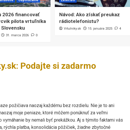
bľúbené
Odporúčame
Letectvo
u 2026 financovať
Návod: Ako získať preukaz
cvik pilota vrtuľníka
rádiotelefonistu?
 Slovensku
Vrtulniky.sk
15. januára 2025
4
31. marca 2026
0
ky.sk: Podajte si zadarmo
aze požičiava naozaj každému bez rozdielu. Nie je to ani
 naozaj moje peniaze, ktoré môžem ponúknuť za veľmi
 vymáhanie by nemali byť prekážkou. Aj s týmito faktami vás
 rýchla platba, konsolidácia pôžičiek, žiadne zbytočné