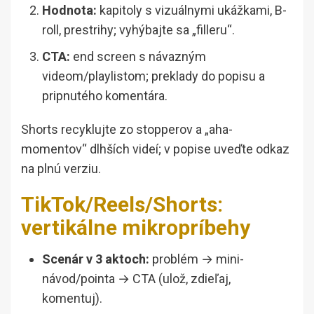
Hodnota:
kapitoly s vizuálnymi ukážkami, B-
roll, prestrihy; vyhýbajte sa „filleru“.
CTA:
end screen s návazným
videom/playlistom; preklady do popisu a
pripnutého komentára.
Shorts recyklujte zo stopperov a „aha-
momentov“ dlhších videí; v popise uveďte odkaz
na plnú verziu.
TikTok/Reels/Shorts:
vertikálne mikropríbehy
Scenár v 3 aktoch:
problém → mini-
návod/pointa → CTA (ulož, zdieľaj,
komentuj).