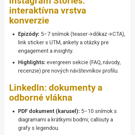
Instagram Stories:
interaktívna vrstva
konverzie
Epizódy:
5–7 snímok (teaser→dôkaz→CTA),
link sticker s UTM, ankety a otázky pre
engagement a insighty.
Highlights:
evergreen sekcie (FAQ, návody,
recenzie) pre nových návštevníkov profilu.
LinkedIn: dokumenty a
odborné vlákna
PDF dokument (karusel):
5–10 snímok s
diagramami a krátkymi bodmi; callouty a
grafy s legendou.