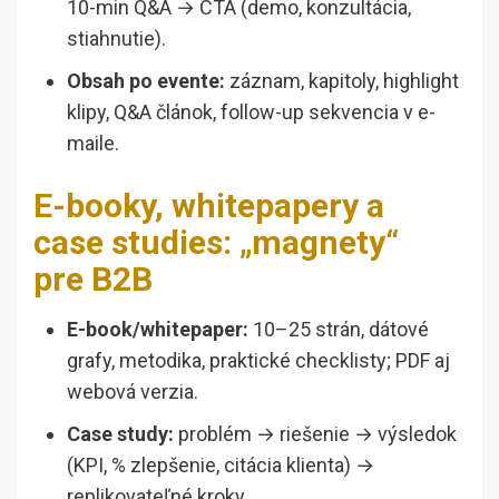
10-min Q&A → CTA (demo, konzultácia,
stiahnutie).
Obsah po evente:
záznam, kapitoly, highlight
klipy, Q&A článok, follow-up sekvencia v e-
maile.
E-booky, whitepapery a
case studies: „magnety“
pre B2B
E-book/whitepaper:
10–25 strán, dátové
grafy, metodika, praktické checklisty; PDF aj
webová verzia.
Case study:
problém → riešenie → výsledok
(KPI, % zlepšenie, citácia klienta) →
replikovateľné kroky.