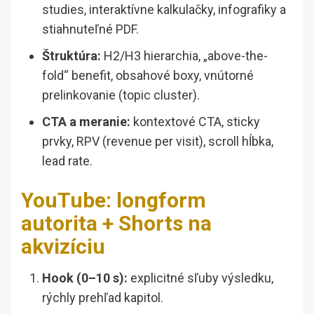
studies, interaktívne kalkulačky, infografiky a
stiahnuteľné PDF.
Štruktúra:
H2/H3 hierarchia, „above-the-
fold“ benefit, obsahové boxy, vnútorné
prelinkovanie (topic cluster).
CTA a meranie:
kontextové CTA, sticky
prvky, RPV (revenue per visit), scroll hĺbka,
lead rate.
YouTube: longform
autorita + Shorts na
akvizíciu
Hook (0–10 s):
explicitné sľuby výsledku,
rýchly prehľad kapitol.