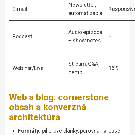
Newsletter,
E-mail
Responsív
automatizácia
Audio epizóda
Podcast
–
+ show notes
Stream, Q&A,
Webinár/Live
16:9
demo
Web a blog: cornerstone
obsah a konverzná
architektúra
Formáty:
pilierové články, porovnania, case