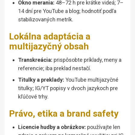
Okno merania:
48–72 h pre krátke videá; 7–
14 dní pre YouTube a blog; hodnotiť podľa
stabilizovaných metrík.
Lokálna adaptácia a
multijazyčný obsah
Transkreácia:
prispôsobte príklady, meny a
referencie; iba preklad nestačí.
Titulky a preklady:
YouTube multijazyčné
titulky; IG/YT popisy v dvoch jazykoch pre
kľúčové trhy.
Právo, etika a brand safety
Licencie hudby a obrázkov:
používajte len