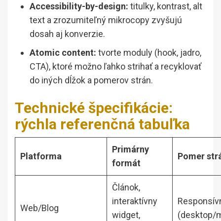
Accessibility-by-design:
titulky, kontrast, alt
text a zrozumiteľný mikrocopy zvyšujú
dosah aj konverzie.
Atomic content:
tvorte moduly (hook, jadro,
CTA), ktoré možno ľahko strihať a recyklovať
do iných dĺžok a pomerov strán.
Technické špecifikácie:
rýchla referenčná tabuľka
Primárny
Platforma
Pomer str
formát
Článok,
interaktívny
Responsív
Web/Blog
widget,
(desktop/m