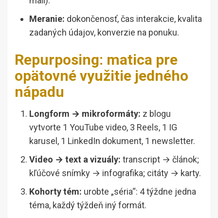
mail).
Meranie:
dokončenosť, čas interakcie, kvalita
zadaných údajov, konverzie na ponuku.
Repurposing: matica pre
opätovné využitie jedného
nápadu
Longform → mikroformáty:
z blogu
vytvorte 1 YouTube video, 3 Reels, 1 IG
karusel, 1 LinkedIn dokument, 1 newsletter.
Video → text a vizuály:
transcript → článok;
kľúčové snímky → infografika; citáty → karty.
Kohorty tém:
urobte „séria“: 4 týždne jedna
téma, každý týždeň iný formát.