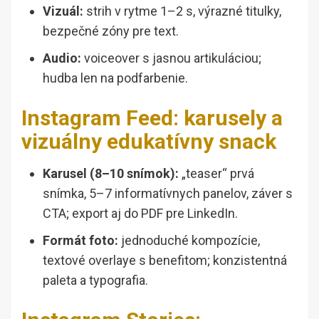
Vizuál:
strih v rytme 1–2 s, výrazné titulky,
bezpečné zóny pre text.
Audio:
voiceover s jasnou artikuláciou;
hudba len na podfarbenie.
Instagram Feed: karusely a
vizuálny edukatívny snack
Karusel (8–10 snímok):
„teaser“ prvá
snímka, 5–7 informatívnych panelov, záver s
CTA; export aj do PDF pre LinkedIn.
Formát foto:
jednoduché kompozície,
textové overlaye s benefitom; konzistentná
paleta a typografia.