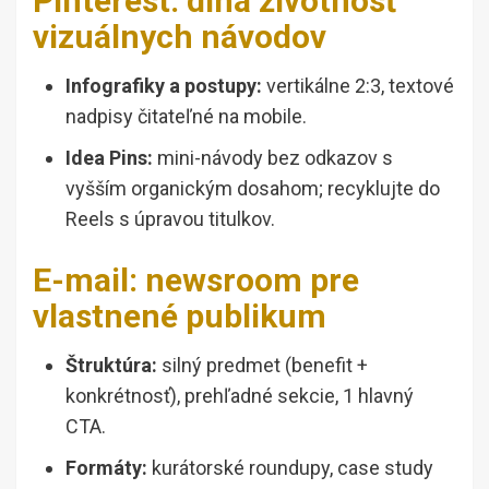
Pinterest: dlhá životnosť
vizuálnych návodov
Infografiky a postupy:
vertikálne 2:3, textové
nadpisy čitateľné na mobile.
Idea Pins:
mini-návody bez odkazov s
vyšším organickým dosahom; recyklujte do
Reels s úpravou titulkov.
E-mail: newsroom pre
vlastnené publikum
Štruktúra:
silný predmet (benefit +
konkrétnosť), prehľadné sekcie, 1 hlavný
CTA.
Formáty:
kurátorské roundupy, case study