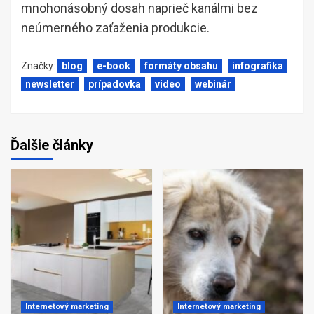
mnohonásobný dosah naprieč kanálmi bez
neúmerného zaťaženia produkcie.
Značky:
blog
e-book
formáty obsahu
infografika
newsletter
prípadovka
video
webinár
Ďalšie články
Internetový marketing
Internetový marketing