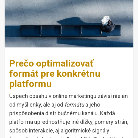
Prečo optimalizovať
formát pre konkrétnu
platformu
Úspech obsahu v online marketingu závisí nielen
od myšlienky, ale aj od
formátu
a jeho
prispôsobenia distribučnému kanálu. Každá
platforma uprednostňuje iné dĺžky, pomery strán,
spôsob interakcie, aj algoritmické signály