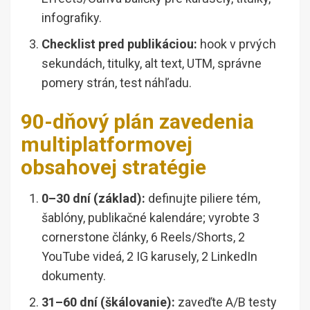
infografiky.
Checklist pred publikáciou:
hook v prvých
sekundách, titulky, alt text, UTM, správne
pomery strán, test náhľadu.
90-dňový plán zavedenia
multiplatformovej
obsahovej stratégie
0–30 dní (základ):
definujte piliere tém,
šablóny, publikačné kalendáre; vyrobte 3
cornerstone články, 6 Reels/Shorts, 2
YouTube videá, 2 IG karusely, 2 LinkedIn
dokumenty.
31–60 dní (škálovanie):
zaveďte A/B testy