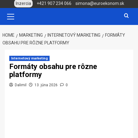
Skip
Inzercia
+421 907 234 066
simona@euroekonom.sk
to
Primary
Menu
content
HOME
MARKETING
INTERNETOVÝ MARKETING
FORMÁTY
OBSAHU PRE RÔZNE PLATFORMY
Internetový marketing
Formáty obsahu pre rôzne
platformy
Dalimil
13. júna 2026
0