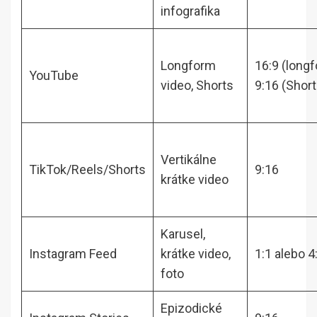
infografika
Longform
16:9 (longf
YouTube
video, Shorts
9:16 (Short
Vertikálne
TikTok/Reels/Shorts
9:16
krátke video
Karusel,
Instagram Feed
krátke video,
1:1 alebo 4
foto
Epizodické