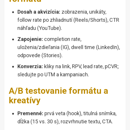
Dosah a akvizícia:
zobrazenia, unikáty,
follow rate po zhliadnutí (Reels/Shorts), CTR
náhľadu (YouTube).
Zapojenie:
completion rate,
uloženia/zdieľania (IG), dwell time (LinkedIn),
odpovede (Stories).
Konverzia:
kliky na link, RPV, lead rate, pCVR;
sledujte po UTM a kampaniach.
A/B testovanie formátu a
kreatívy
Premenné:
prvá veta (hook), titulná snímka,
dĺžka (15 vs. 30 s), rozvrhnutie textu, CTA.