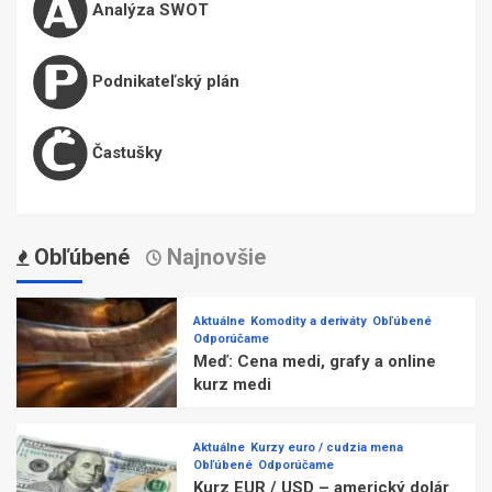
Analýza SWOT
Podnikateľský plán
Častušky
Obľúbené
Najnovšie
Aktuálne
Komodity a deriváty
Obľúbené
Odporúčame
Meď: Cena medi, grafy a online
kurz medi
Aktuálne
Kurzy euro / cudzia mena
Obľúbené
Odporúčame
Kurz EUR / USD – americký dolár