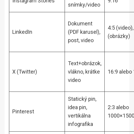
Instagram Stories
9:16
snímky/video
Dokument
4:5 (video),
LinkedIn
(PDF karusel),
(obrázky)
post, video
Text+obrázok,
X (Twitter)
vlákno, krátke
16:9 alebo 
video
Statický pin,
idea pin,
2:3 alebo
Pinterest
vertikálna
1000×1500
infografika