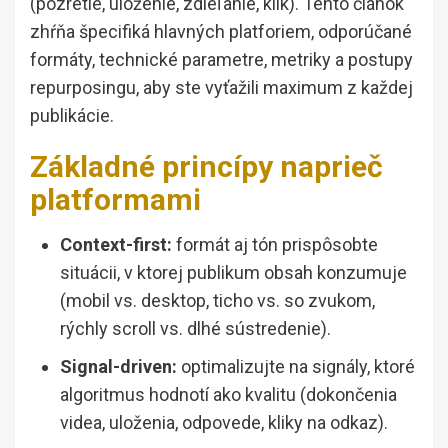
(pozretie, uloženie, zdieľanie, klik). Tento článok
zhŕňa špecifiká hlavných platforiem, odporúčané
formáty, technické parametre, metriky a postupy
repurposingu, aby ste vyťažili maximum z každej
publikácie.
Základné princípy naprieč
platformami
Context-first:
formát aj tón prispôsobte
situácii, v ktorej publikum obsah konzumuje
(mobil vs. desktop, ticho vs. so zvukom,
rýchly scroll vs. dlhé sústredenie).
Signal-driven:
optimalizujte na signály, ktoré
algoritmus hodnotí ako kvalitu (dokončenia
videa, uloženia, odpovede, kliky na odkaz).