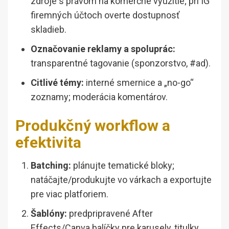
zdroje s právom na komerčné využitie; pri IG
firemných účtoch overte dostupnosť
skladieb.
Označovanie reklamy a spoluprác:
transparentné tagovanie (sponzorstvo, #ad).
Citlivé témy:
interné smernice a „no-go“
zoznamy; moderácia komentárov.
Produkčný workflow a
efektivita
Batching:
plánujte tematické bloky;
natáčajte/produkujte vo várkach a exportujte
pre viac platforiem.
Šablóny:
predpripravené After
Effects/Canva balíčky pre karusely, titulky,