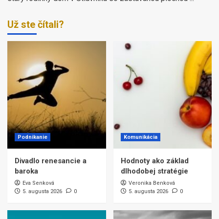
Už ste čítali?
Podnikanie
Komunikácia
Divadlo renesancie a
Hodnoty ako základ
baroka
dlhodobej stratégie
Eva Senková
Veronika Benková
5. augusta 2026
0
5. augusta 2026
0