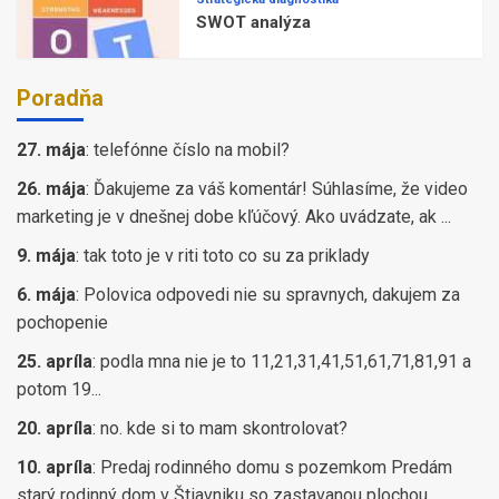
SWOT analýza
Poradňa
27. mája
:
telefónne číslo na mobil?
26. mája
:
Ďakujeme za váš komentár! Súhlasíme, že video
marketing je v dnešnej dobe kľúčový. Ako uvádzate, ak ...
9. mája
:
tak toto je v riti toto co su za priklady
6. mája
:
Polovica odpovedi nie su spravnych, dakujem za
pochopenie
25. apríla
:
podla mna nie je to 11,21,31,41,51,61,71,81,91 a
potom 19...
20. apríla
:
no. kde si to mam skontrolovat?
10. apríla
:
Predaj rodinného domu s pozemkom Predám
starý rodinný dom v Štiavniku so zastavanou plochou ...