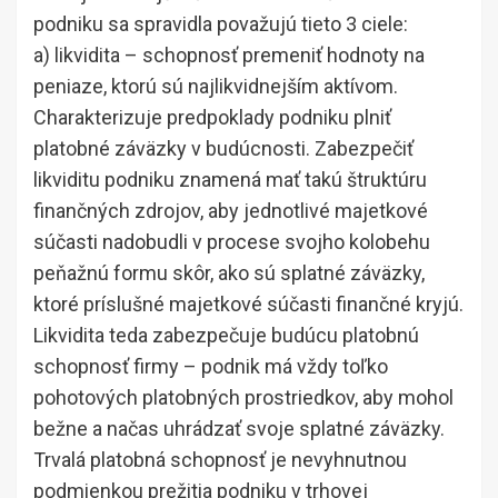
podniku sa spravidla považujú tieto 3 ciele:
a) likvidita – schopnosť premeniť hodnoty na
peniaze, ktorú sú najlikvidnejším aktívom.
Charakterizuje predpoklady podniku plniť
platobné záväzky v budúcnosti. Zabezpečiť
likviditu podniku znamená mať takú štruktúru
finančných zdrojov, aby jednotlivé majetkové
súčasti nadobudli v procese svojho kolobehu
peňažnú formu skôr, ako sú splatné záväzky,
ktoré príslušné majetkové súčasti finančné kryjú.
Likvidita teda zabezpečuje budúcu platobnú
schopnosť firmy – podnik má vždy toľko
pohotových platobných prostriedkov, aby mohol
bežne a načas uhrádzať svoje splatné záväzky.
Trvalá platobná schopnosť je nevyhnutnou
podmienkou prežitia podniku v trhovej