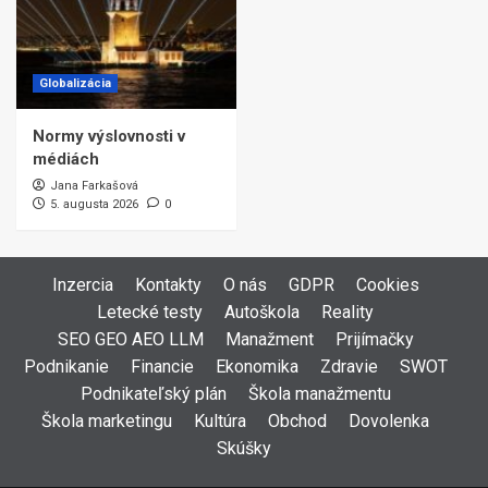
Globalizácia
Normy výslovnosti v
médiách
Jana Farkašová
5. augusta 2026
0
Inzercia
Kontakty
O nás
GDPR
Cookies
Letecké testy
Autoškola
Reality
SEO GEO AEO LLM
Manažment
Prijímačky
Podnikanie
Financie
Ekonomika
Zdravie
SWOT
Podnikateľský plán
Škola manažmentu
Škola marketingu
Kultúra
Obchod
Dovolenka
Skúšky