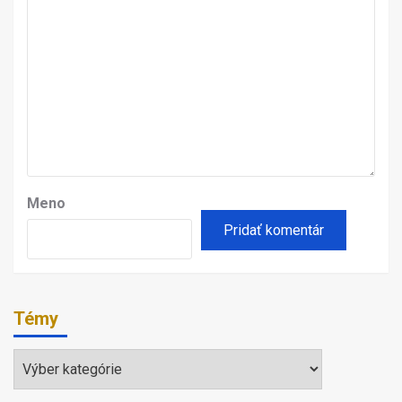
Meno
Témy
Témy