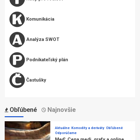
Komunikácia
Analýza SWOT
Podnikateľský plán
Častušky
Obľúbené
Najnovšie
Aktuálne
Komodity a deriváty
Obľúbené
Odporúčame
Meď: Cena medi, grafy a online