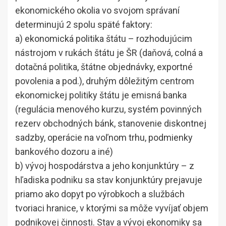
ekonomického okolia vo svojom správaní
determinujú 2 spolu späté faktory:
a) ekonomická politika štátu – rozhodujúcim
nástrojom v rukách štátu je ŠR (daňová, colná a
dotačná politika, štátne objednávky, exportné
povolenia a pod.), druhým dôležitým centrom
ekonomickej politiky štátu je emisná banka
(regulácia menového kurzu, systém povinných
rezerv obchodných bánk, stanovenie diskontnej
sadzby, operácie na voľnom trhu, podmienky
bankového dozoru a iné)
b) vývoj hospodárstva a jeho konjunktúry – z
hľadiska podniku sa stav konjunktúry prejavuje
priamo ako dopyt po výrobkoch a službách
tvoriaci hranice, v ktorými sa môže vyvíjať objem
podnikovej činnosti. Stav a vývoj ekonomiky sa