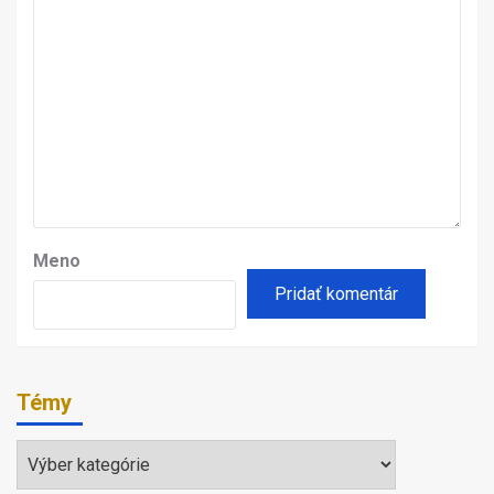
Meno
Témy
Témy