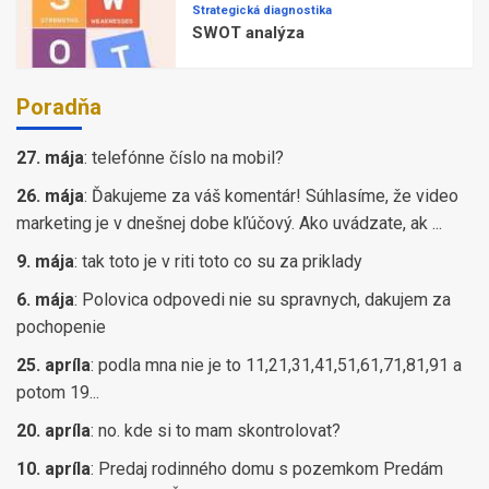
Strategická diagnostika
SWOT analýza
Poradňa
27. mája
:
telefónne číslo na mobil?
26. mája
:
Ďakujeme za váš komentár! Súhlasíme, že video
marketing je v dnešnej dobe kľúčový. Ako uvádzate, ak ...
9. mája
:
tak toto je v riti toto co su za priklady
6. mája
:
Polovica odpovedi nie su spravnych, dakujem za
pochopenie
25. apríla
:
podla mna nie je to 11,21,31,41,51,61,71,81,91 a
potom 19...
20. apríla
:
no. kde si to mam skontrolovat?
10. apríla
:
Predaj rodinného domu s pozemkom Predám