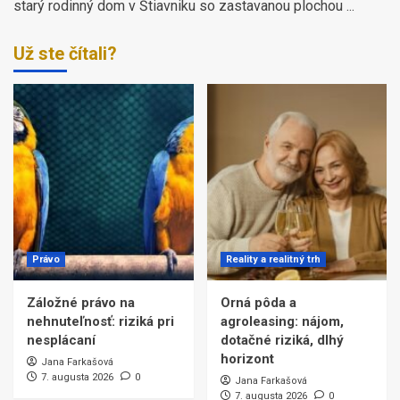
starý rodinný dom v Štiavniku so zastavanou plochou ...
Už ste čítali?
Právo
Reality a realitný trh
Záložné právo na
Orná pôda a
nehnuteľnosť: riziká pri
agroleasing: nájom,
nesplácaní
dotačné riziká, dlhý
horizont
Jana Farkašová
7. augusta 2026
0
Jana Farkašová
7. augusta 2026
0