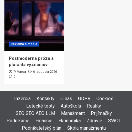
Reklama a médiá
Postmoderná próza a
pluralita významov
P. Varga
6. augusta 2026
0
Inzercia
Kontakty
O nás
GDPR
Cookies
Letecké testy
Autoškola
Reality
SEO GEO AEO LLM
Manažment
Prijímačky
Podnikanie
Financie
Ekonomika
Zdravie
SWOT
Podnikateľský plán
Škola manažmentu