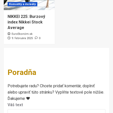
Komodity a deriváty
NIKKEI 225: Burzový
index Nikkei Stock
Average
EuroEkonóm.sk
9. februára 2025
0
Poradňa
Potrebujete radu? Chcete pridať komentár, doplniť
alebo upraviť túto stránku? Vyplňte textové pole nižšie.
Ďakujeme ♥
Váš text