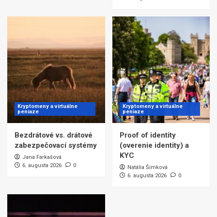
Kryptomeny a virtuálne
Kryptomeny a virtuálne
peniaze
peniaze
Bezdrátové vs. drátové
Proof of identity
zabezpečovací systémy
(overenie identity) a
KYC
Jana Farkašová
6. augusta 2026
0
Natália Šimková
6. augusta 2026
0