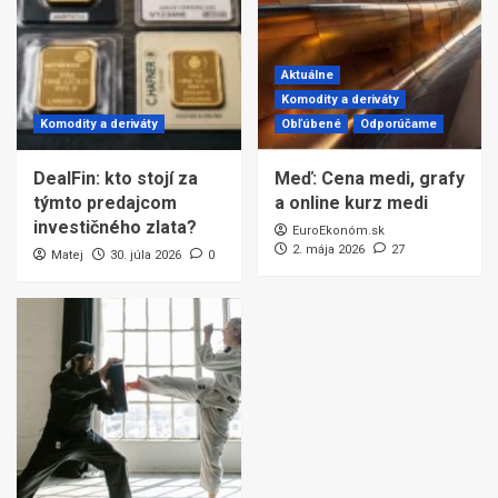
Aktuálne
Komodity a deriváty
Komodity a deriváty
Obľúbené
Odporúčame
DealFin: kto stojí za
Meď: Cena medi, grafy
týmto predajcom
a online kurz medi
investičného zlata?
EuroEkonóm.sk
2. mája 2026
27
Matej
30. júla 2026
0