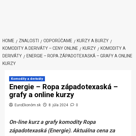
HOME
ZNALOSTI
ODPORÚČAME
KURZY A BURZY
KOMODITY A DERIVÁTY – CENY ONLINE
KURZY
KOMODITY A
DERIVÁTY
ENERGIE – ROPA ZÁPADOTEXASKÁ – GRAFY A ONLINE
KURZY
Komodity a deriváty
Energie – Ropa západotexaská –
grafy a online kurzy
EuroEkonóm.sk
8. júla 2024
0
On-line kurz a grafy komodity Ropa
západotexaská (Energie). Aktuálna cena za