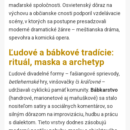
maďarské spoločnosti. Osvietenský dôraz na
výchovu a občianske cnosti podporil vzdelávacie
scény, v ktorých sa postupne presadzovali
moderné dramatické žánre – meštianska dráma,
spevohra a komická opera.
Ľudové a bábkové tradície:
rituál, maska a archetyp
Ľudové divadelné formy – fašiangové sprievody,
betlehemské
hry, vinšovačky či
kráľovné
–
udržiavali cyklickú pamäť komunity.
Bábkarstvo
(handrové, marionetové aj maňuškové) sa stalo
nositeľom satiry a sociálnych komentárov, so
silným dôrazom na improvizáciu, hudbu a prácu
s dialektom. Tieto vrstvy dodnes zásobujú