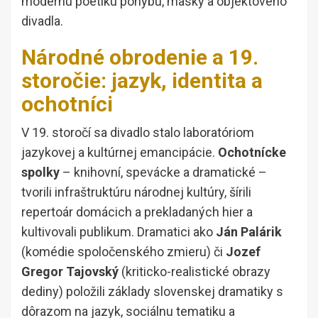
modernú poetiku pohybu, masky a objektového
divadla.
Národné obrodenie a 19.
storočie: jazyk, identita a
ochotníci
V 19. storočí sa divadlo stalo laboratóriom
jazykovej a kultúrnej emancipácie.
Ochotnícke
spolky
– knihovní, spevácke a dramatické –
tvorili infraštruktúru národnej kultúry, šírili
repertoár domácich a prekladaných hier a
kultivovali publikum. Dramatici ako
Ján Palárik
(komédie spoločenského zmieru) či
Jozef
Gregor Tajovský
(kriticko-realistické obrazy
dediny) položili základy slovenskej dramatiky s
dôrazom na jazyk, sociálnu tematiku a