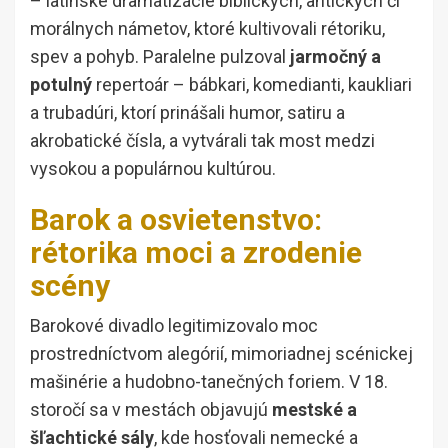
– latinské dramatizácie biblických, antických či
morálnych námetov, ktoré kultivovali rétoriku,
spev a pohyb. Paralelne pulzoval
jarmočný a
potulný
repertoár – bábkari, komedianti, kaukliari
a trubadúri, ktorí prinášali humor, satiru a
akrobatické čísla, a vytvárali tak most medzi
vysokou a populárnou kultúrou.
Barok a osvietenstvo:
rétorika moci a zrodenie
scény
Barokové divadlo legitimizovalo moc
prostredníctvom alegórií, mimoriadnej scénickej
mašinérie a hudobno-tanečných foriem. V 18.
storočí sa v mestách objavujú
mestské a
šľachtické sály
, kde hosťovali nemecké a