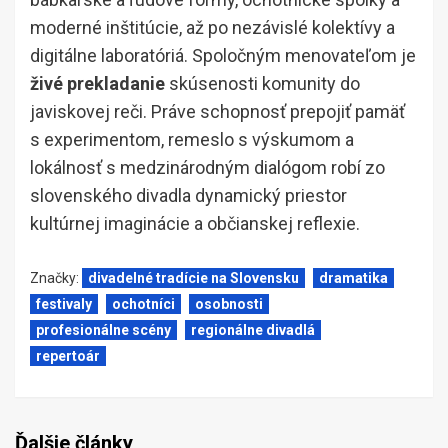
moderné inštitúcie, až po nezávislé kolektívy a
digitálne laboratóriá. Spoločným menovateľom je
živé prekladanie
skúsenosti komunity do
javiskovej reči. Práve schopnosť prepojiť pamäť
s experimentom, remeslo s výskumom a
lokálnosť s medzinárodným dialógom robí zo
slovenského divadla dynamický priestor
kultúrnej imaginácie a občianskej reflexie.
Značky:
divadelné tradície na Slovensku
dramatika
festivaly
ochotníci
osobnosti
profesionálne scény
regionálne divadlá
repertoár
Ďalšie články