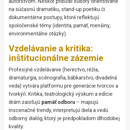
autorstvom. Neskôr pribudli súbory orientované
na súčasnú dramatiku, stand-up poetiku či
dokumentárne postupy, ktoré reflektujú
spoločenské témy (identita, pamäť, menšiny,
environmentálne otázky).
Vzdelávanie a kritika:
inštitucionálne zázemie
Profesijné vzdelávanie (herectvo, réžia,
dramaturgia, scénografia, bábkarstvo, divadelná
veda) vytvára platformu pre generácie tvorcov a
tvorkýň. Kritika, teatrologický výskum a edície
drám zaisťujú
pamäť odboru
– mapujú
inscenačné trendy, interpretujú diela a vedú
odborný dialóg, ktorý je predpokladom dlhodobej
kvality.