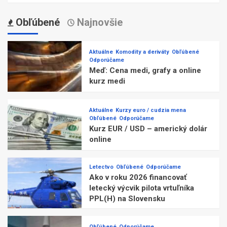
Obľúbené
Najnovšie
Aktuálne
Komodity a deriváty
Obľúbené
Odporúčame
Meď: Cena medi, grafy a online
kurz medi
Aktuálne
Kurzy euro / cudzia mena
Obľúbené
Odporúčame
Kurz EUR / USD – americký dolár
online
Letectvo
Obľúbené
Odporúčame
Ako v roku 2026 financovať
letecký výcvik pilota vrtuľníka
PPL(H) na Slovensku
Obľúbené
Odporúčame