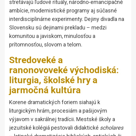
stretávajú ľudové rituály, národno-emancipačné
ambície, modernistické programy aj súčasné
interdisciplinárne experimenty. Dejiny divadla na
Slovensku sú dejinami prekladu – medzi
komunitou a javiskom, minulosťou a
prítomnosťou, slovom a telom.
Stredoveké a
ranonovoveké východiská:
liturgia, školské hry a
jarmočná kultúra
Korene dramatických foriem siahajú k
liturgickým hrám, procesiám a pašijovým
výjavom v sakrálnej tradícii. Mestské školy a
jezuitské kolégiá pestovali didaktické
scholares