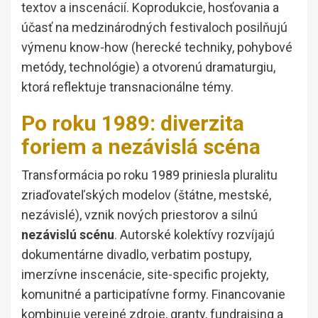
textov a inscenácií. Koprodukcie, hosťovania a
účasť na medzinárodných festivaloch posilňujú
výmenu know-how (herecké techniky, pohybové
metódy, technológie) a otvorenú dramaturgiu,
ktorá reflektuje transnacionálne témy.
Po roku 1989: diverzita
foriem a nezávislá scéna
Transformácia po roku 1989 priniesla pluralitu
zriaďovateľských modelov (štátne, mestské,
nezávislé), vznik nových priestorov a silnú
nezávislú scénu
. Autorské kolektívy rozvíjajú
dokumentárne divadlo, verbatim postupy,
imerzívne inscenácie, site-specific projekty,
komunitné a participatívne formy. Financovanie
kombinuje verejné zdroje, granty, fundraising a