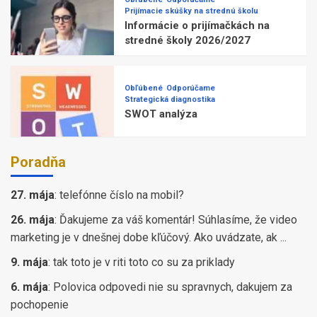
Prijímacie skúšky na strednú školu
Informácie o prijímačkách na
stredné školy 2026/2027
Obľúbené
Odporúčame
Strategická diagnostika
SWOT analýza
Poradňa
27. mája
:
telefónne číslo na mobil?
26. mája
:
Ďakujeme za váš komentár! Súhlasíme, že video
marketing je v dnešnej dobe kľúčový. Ako uvádzate, ak ...
9. mája
:
tak toto je v riti toto co su za priklady
6. mája
:
Polovica odpovedi nie su spravnych, dakujem za
pochopenie