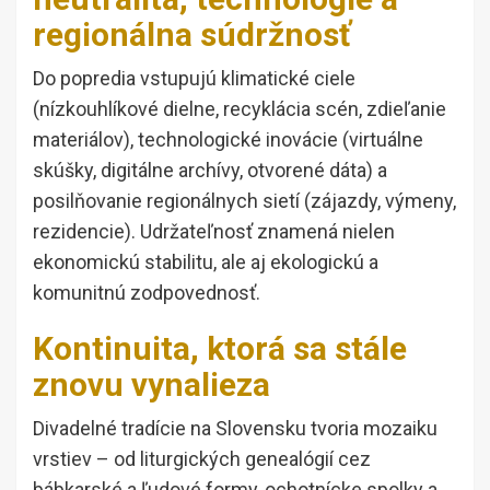
regionálna súdržnosť
Do popredia vstupujú klimatické ciele
(nízkouhlíkové dielne, recyklácia scén, zdieľanie
materiálov), technologické inovácie (virtuálne
skúšky, digitálne archívy, otvorené dáta) a
posilňovanie regionálnych sietí (zájazdy, výmeny,
rezidencie). Udržateľnosť znamená nielen
ekonomickú stabilitu, ale aj ekologickú a
komunitnú zodpovednosť.
Kontinuita, ktorá sa stále
znovu vynalieza
Divadelné tradície na Slovensku tvoria mozaiku
vrstiev – od liturgických genealógií cez
bábkarské a ľudové formy, ochotnícke spolky a