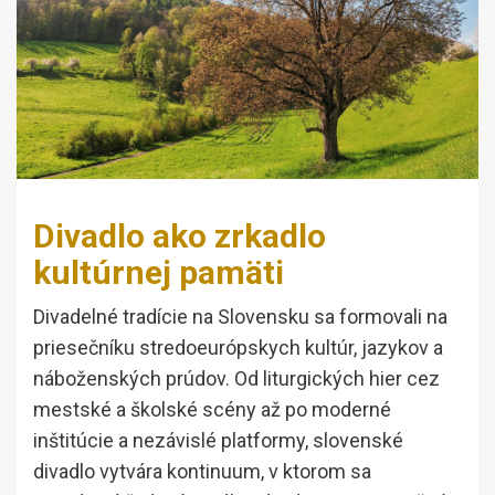
Divadlo ako zrkadlo
kultúrnej pamäti
Divadelné tradície na Slovensku sa formovali na
priesečníku stredoeurópskych kultúr, jazykov a
náboženských prúdov. Od liturgických hier cez
mestské a školské scény až po moderné
inštitúcie a nezávislé platformy, slovenské
divadlo vytvára kontinuum, v ktorom sa