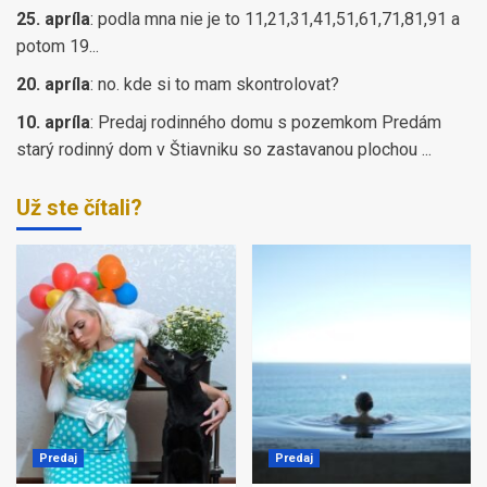
25. apríla
:
podla mna nie je to 11,21,31,41,51,61,71,81,91 a
potom 19...
20. apríla
:
no. kde si to mam skontrolovat?
10. apríla
:
Predaj rodinného domu s pozemkom Predám
starý rodinný dom v Štiavniku so zastavanou plochou ...
Už ste čítali?
Predaj
Predaj