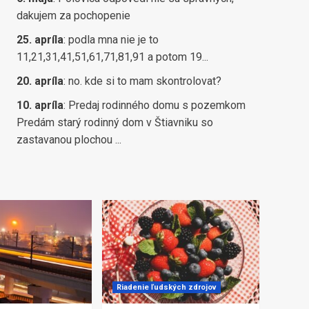
dakujem za pochopenie
25. apríla
:
podla mna nie je to
11,21,31,41,51,61,71,81,91 a potom 19...
20. apríla
:
no. kde si to mam skontrolovat?
10. apríla
:
Predaj rodinného domu s pozemkom
Predám starý rodinný dom v Štiavniku so
zastavanou plochou ...
Riadenie ľudských zdrojov