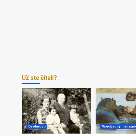
Už ste čítali?
Osobnosti
Všeobecný manažm