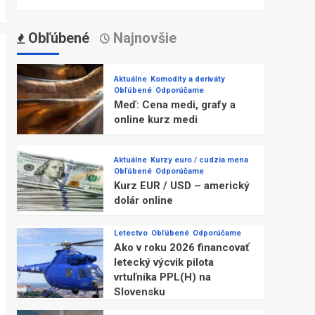
Obľúbené
Najnovšie
Aktuálne
Komodity a deriváty
Obľúbené
Odporúčame
Meď: Cena medi, grafy a
online kurz medi
Aktuálne
Kurzy euro / cudzia mena
Obľúbené
Odporúčame
Kurz EUR / USD – americký
dolár online
Letectvo
Obľúbené
Odporúčame
Ako v roku 2026 financovať
letecký výcvik pilota
vrtuľníka PPL(H) na
Slovensku