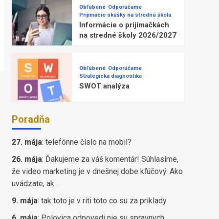
Obľúbené
Odporúčame
Prijímacie skúšky na strednú školu
Informácie o prijímačkách
na stredné školy 2026/2027
Obľúbené
Odporúčame
Strategická diagnostika
SWOT analýza
Poradňa
27. mája
:
telefónne číslo na mobil?
26. mája
:
Ďakujeme za váš komentár! Súhlasíme,
že video marketing je v dnešnej dobe kľúčový. Ako
uvádzate, ak ...
9. mája
:
tak toto je v riti toto co su za priklady
6. mája
:
Polovica odpovedi nie su spravnych,