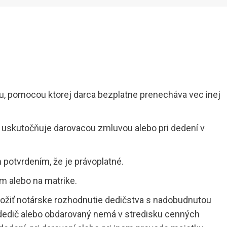
, pomocou ktorej darca bezplatne prenecháva vec inej
ž uskutočňuje darovacou zmluvou alebo pri dedení v
potvrdením, že je právoplatné.
m alebo na matrike.
ložiť notárske rozhodnutie dedičstva s nadobudnutou
 dedič alebo obdarovaný nemá v stredisku cenných