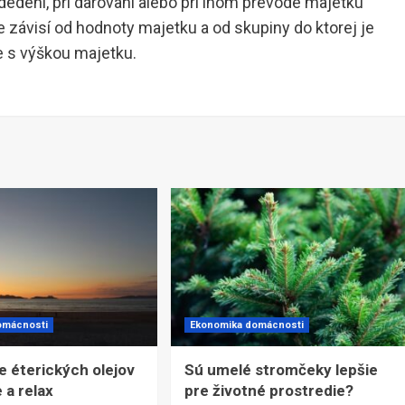
i dedení, pri darovaní alebo pri inom prevode majetku
e závisí od hodnoty majetku a od skupiny do ktorej je
e s výškou majetku.
omácnosti
Ekonomika domácnosti
e éterických olejov
Sú umelé stromčeky lepšie
 a relax
pre životné prostredie?