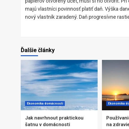
papierov otvorený účet, musí si ho otvoriť. Pr
majú vlastníci povinnosť platiť daň. Výška dan
nový vlastník zaradený. Daň progresívne rasti
Ďalšie články
Ekonomika domácnosti
Ekonomika d
Jak navrhnout praktickou
Používani
šatnu v domácnosti
na zdravie