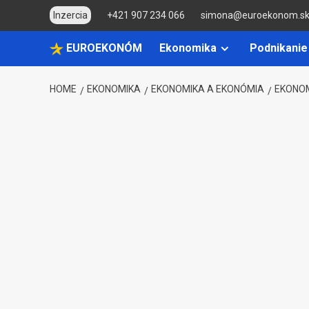
Skip
Inzercia
+421 907 234 066
simona@euroekonom.s
to
content
EUROEKONÓM
Ekonomika
Podnikanie
HOME
EKONOMIKA
EKONOMIKA A EKONÓMIA
EKONO