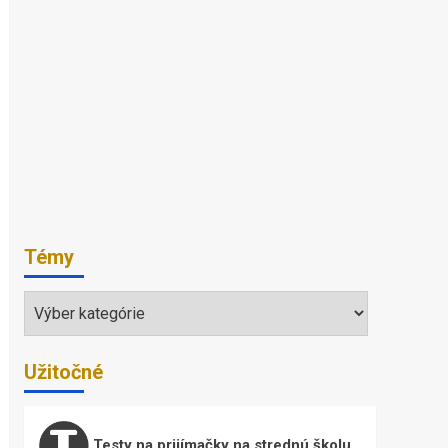
Témy
Témy
Užitočné
Testy na prijímačky na strednú školu