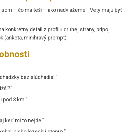
o som – čo ma teší – ako nadviažeme“. Vety majú byť
a konkrétny detail z profilu druhej strany, pripoj
ok (anketa, minihravý prompt).
sobnosti
echádzky bez slúchadiel.“
ižší?“
u pod 3 km.“
j keď mi to nejde.“
keball alebo lezeckú stenu?“