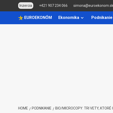
Skip
Inzercia
+421 907 234 066
simona@euroekonom.s
to
content
EUROEKONÓM
Ekonomika
Podnikanie
HOME
PODNIKANIE
BIO/MICROCOPY: TRI VETY, KTORÉ