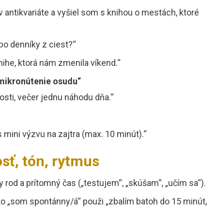
 v antikvariáte a vyšiel som s knihou o mestách, ktoré
ebo denníky z ciest?“
ihe, ktorá nám zmenila víkend.“
 mikronútenie osudu“
dosti, večer jednu náhodu dňa.“
 mini výzvu na zajtra (max. 10 minút).“
sť, tón, rytmus
y rod a prítomný čas („testujem“, „skúšam“, „učím sa“).
 „som spontánny/á“ použi „zbalím batoh do 15 minút,