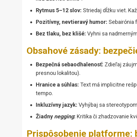
Rytmus 5–12 slov:
Striedaj dĺžku viet. K
Pozitívny, nevtieravý humor:
Sebairónia 
Bez tlaku, bez klišé:
Vyhni sa nadmerným 
Obsahové zásady: bezpečie
Bezpečná sebaodhalenosť:
Zdieľaj záujmy
presnou lokalitou).
Hranice a súhlas:
Text má implicitne rešp
tempo.
Inkluzívny jazyk:
Vyhýbaj sa stereotypom,
Žiadny
negging
:
Kritika či zhadzovanie kvô
Prispôsobenie platforme: b