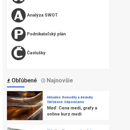
Analýza SWOT
Podnikateľský plán
Častušky
Obľúbené
Najnovšie
Aktuálne
Komodity a deriváty
Obľúbené
Odporúčame
Meď: Cena medi, grafy a
online kurz medi