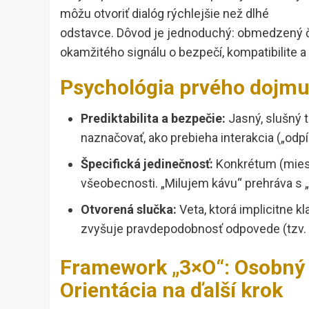
môžu otvoriť dialóg rýchlejšie než dlhé
odstavce. Dôvod je jednoduchý: obmedzený ča
okamžitého signálu o bezpečí, kompatibilite a 
Psychológia prvého dojmu:
Prediktabilita a bezpečie:
Jasný, slušný 
naznačovať, ako prebieha interakcia („odp
Špecifická jedinečnosť:
Konkrétum (miesto
všeobecnosti. „Milujem kávu“ prehráva s „
Otvorená slučka:
Veta, ktorá implicitne k
zvyšuje pravdepodobnosť odpovede (tzv.
Framework „3×O“: Osobný 
Orientácia na ďalší krok