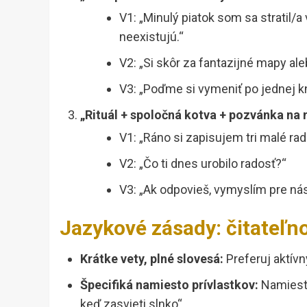
V1: „Minulý piatok som sa stratil/a
neexistujú.“
V2: „Si skôr za fantazijné mapy al
V3: „Poďme si vymeniť po jednej kn
„Rituál + spoločná kotva + pozvánka na
V1: „Ráno si zapisujem tri malé ra
V2: „Čo ti dnes urobilo radosť?“
V3: „Ak odpovieš, vymyslím pre nás
Jazykové zásady: čitateľno
Krátke vety, plné slovesá:
Preferuj aktívn
Špecifiká namiesto prívlastkov:
Namiesto
keď zasvieti slnko“.