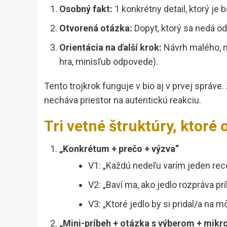
Osobný fakt:
1 konkrétny detail, ktorý je b
Otvorená otázka:
Dopyt, ktorý sa nedá od
Orientácia na ďalší krok:
Návrh malého, n
hra, minisľub odpovede).
Tento trojkrok funguje v bio aj v prvej správ
necháva priestor na autentickú reakciu.
Tri vetné štruktúry, ktoré 
„Konkrétum + prečo + výzva“
V1: „Každú nedeľu varím jeden rece
V2: „Baví ma, ako jedlo rozpráva pr
V3: „Ktoré jedlo by si pridal/a na
„Mini-príbeh + otázka s výberom + mikr