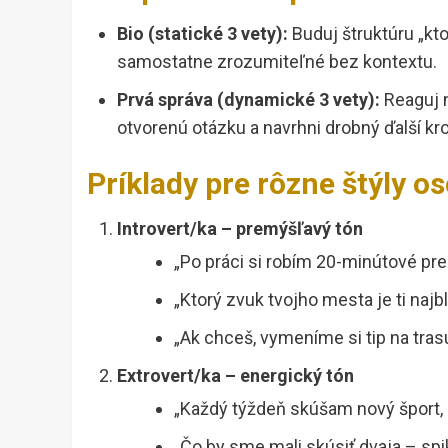
Bio (statické 3 vety):
Buduj štruktúru „kt
samostatne zrozumiteľné bez kontextu.
Prvá správa (dynamické 3 vety):
Reaguj n
otvorenú otázku a navrhni drobný ďalší kr
Príklady pre rôzne štýly o
Introvert/ka – premýšľavý tón
„Po práci si robím 20-minútové pr
„Ktorý zvuk tvojho mesta je ti najbl
„Ak chceš, vymeníme si tip na tras
Extrovert/ka – energický tón
„Každý týždeň skúšam nový šport, a
„Čo by sme mali skúsiť dvaja – spi