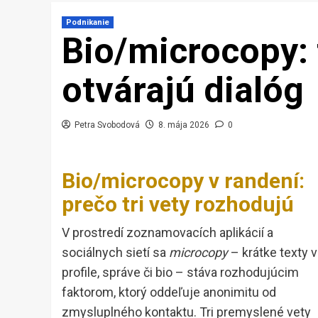
Podnikanie
Bio/microcopy: t
otvárajú dialóg
Petra Svobodová
8. mája 2026
0
Bio/microcopy v randení:
prečo tri vety rozhodujú
V prostredí zoznamovacích aplikácií a
sociálnych sietí sa
microcopy
– krátke texty v
profile, správe či bio – stáva rozhodujúcim
faktorom, ktorý oddeľuje anonimitu od
zmysluplného kontaktu. Tri premyslené vety