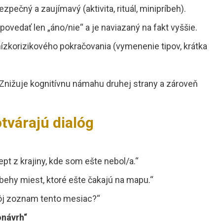
ezpečný a zaujímavý (aktivita, rituál, minipríbeh).
povedať len „áno/nie“ a je naviazaný na fakt vyššie.
ízkorizikového pokračovania (vymenenie tipov, krátka
e. Znižuje kognitívnu námahu druhej strany a zároveň
otvárajú dialóg
pt z krajiny, kde som ešte nebol/a.“
íbehy miest, ktoré ešte čakajú na mapu.“
 môj zoznam tento mesiac?“
onávrh“