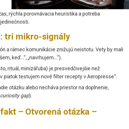
s, rýchla porovnávacia heuristika a potreba
jedinečnosti.
 tri mikro-signály
tón a rámec komunikácie znižujú neistotu. Vety by mali
íšem, keď…“, „navrhujem…“).
, rituál, minizáľuba) je presvedčivejšie než
v piatok testujem nové filter recepty v Aeropresse“.
ladie otázku alebo necháva priestor na doplnenie,
curiosity gap
).
fakt – Otvorená otázka –