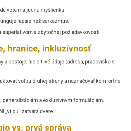
aždá veta má jednu myšlienku.
funguje lepšie než sarkazmus.
superlatívom a zbytočnej požiadavkovosti.
, hranice, inkluzívnosť
 a postoje, nie citlivé údaje (adresa, pracovisko s
ektovať voľbu druhej strany a naznačovať komfortné
 generalizáciám a exkluzívnym formuláciám.
li „vtipu“ zatvára dvere.
io vs. prvá správa