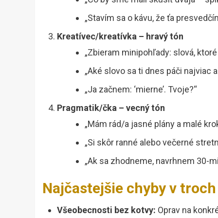
„Stavím sa o kávu, že ťa presvedčí
Kreatívec/kreatívka – hravý tón
„Zbieram minipohľady: slová, ktoré 
„Aké slovo sa ti dnes páči najviac 
„Ja začnem: ‘mierne’. Tvoje?“
Pragmatik/čka – vecný tón
„Mám rád/a jasné plány a malé krok
„Si skôr ranné alebo večerné stret
„Ak sa zhodneme, navrhnem 30-min
Najčastejšie chyby v troch
Všeobecnosti bez kotvy:
Oprav na konkré