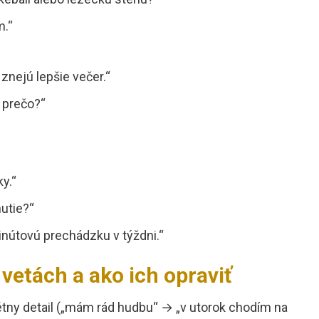
m.“
znejú lepšie večer.“
a prečo?“
y.“
nutie?“
útovú prechádzku v týždni.“
 vetách a ako ich opraviť
tny detail („mám rád hudbu“ → „v utorok chodím na