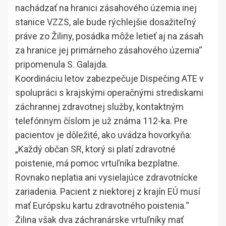
nachádzať na hranici zásahového územia inej
stanice VZZS, ale bude rýchlejšie dosažiteľný
práve zo Žiliny, posádka môže letieť aj na zásah
za hranice jej primárneho zásahového územia“
pripomenula S. Galajda.
Koordináciu letov zabezpečuje Dispečing ATE v
spolupráci s krajskými operačnými strediskami
záchrannej zdravotnej služby, kontaktným
telefónnym číslom je už známa 112-ka. Pre
pacientov je dôležité, ako uvádza hovorkyňa:
„Každý občan SR, ktorý si platí zdravotné
poistenie, má pomoc vrtuľníka bezplatne.
Rovnako neplatia ani vysielajúce zdravotnícke
zariadenia. Pacient z niektorej z krajín EÚ musí
mať Európsku kartu zdravotného poistenia.“
Žilina však dva záchranárske vrtuľníky mať