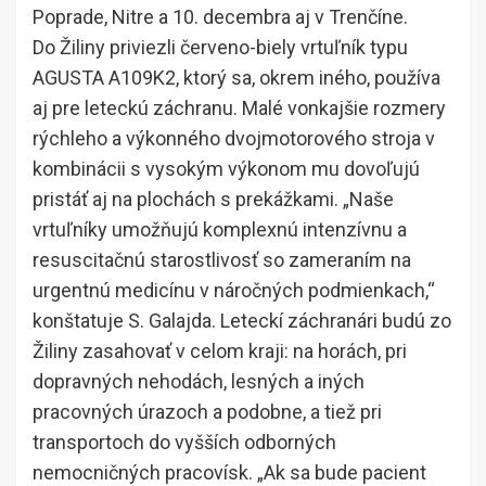
Poprade, Nitre a 10. decembra aj v Trenčíne.
Do Žiliny priviezli červeno-biely vrtuľník typu
AGUSTA A109K2, ktorý sa, okrem iného, používa
aj pre leteckú záchranu. Malé vonkajšie rozmery
rýchleho a výkonného dvojmotorového stroja v
kombinácii s vysokým výkonom mu dovoľujú
pristáť aj na plochách s prekážkami. „Naše
vrtuľníky umožňujú komplexnú intenzívnu a
resuscitačnú starostlivosť so zameraním na
urgentnú medicínu v náročných podmienkach,“
konštatuje S. Galajda. Leteckí záchranári budú zo
Žiliny zasahovať v celom kraji: na horách, pri
dopravných nehodách, lesných a iných
pracovných úrazoch a podobne, a tiež pri
transportoch do vyšších odborných
nemocničných pracovísk. „Ak sa bude pacient