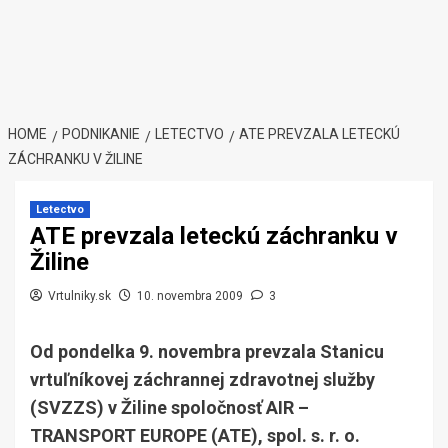
HOME
PODNIKANIE
LETECTVO
ATE PREVZALA LETECKÚ
ZÁCHRANKU V ŽILINE
Letectvo
ATE prevzala leteckú záchranku v
Žiline
Vrtulniky.sk
10. novembra 2009
3
Od pondelka 9. novembra prevzala Stanicu
vrtuľníkovej záchrannej zdravotnej služby
(SVZZS) v Žiline spoločnosť AIR –
TRANSPORT EUROPE (ATE), spol. s. r. o.