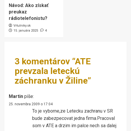
Návod: Ako získať
preukaz
rádiotelefonistu?
Vrtulniky.sk
15. januára 2025
4
3 komentárov “
ATE
prevzala leteckú
záchranku v Žiline
”
Martin
píše:
25. novembra 2009 o 17:04
To je vyborne,ze Letecku zachranu v SR
bude zabezpecovat jedna firma.Pracoval
som v ATE a drzim im palce nech sa dalej