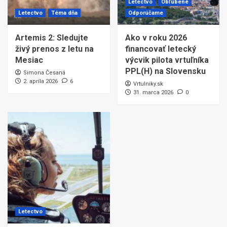
Letectvo
Obľúbené
Letectvo
Téma dňa
Odporúčame
Artemis 2: Sledujte
Ako v roku 2026
živý prenos z letu na
financovať letecký
Mesiac
výcvik pilota vrtuľníka
PPL(H) na Slovensku
Simona Česaná
2. apríla 2026
6
Vrtulniky.sk
31. marca 2026
0
Letectvo