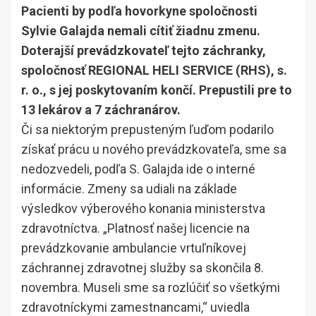
Pacienti by podľa hovorkyne spoločnosti
Sylvie Galajda nemali cítiť žiadnu zmenu.
Doterajší prevádzkovateľ tejto záchranky,
spoločnosť REGIONAL HELI SERVICE (RHS), s.
r. o., s jej poskytovaním končí. Prepustili pre to
13 lekárov a 7 záchranárov.
Či sa niektorým prepusteným ľuďom podarilo
získať prácu u nového prevádzkovateľa, sme sa
nedozvedeli, podľa S. Galajda ide o interné
informácie. Zmeny sa udiali na základe
výsledkov výberového konania ministerstva
zdravotníctva. „Platnosť našej licencie na
prevádzkovanie ambulancie vrtuľníkovej
záchrannej zdravotnej služby sa skončila 8.
novembra. Museli sme sa rozlúčiť so všetkými
zdravotníckymi zamestnancami,“ uviedla