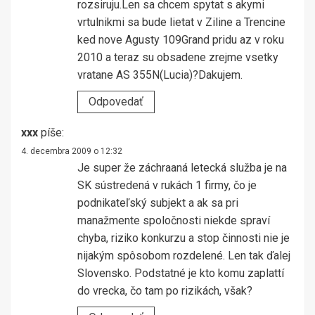
rozsiruju.Len sa chcem spytat s akymi
vrtulnikmi sa bude lietat v Ziline a Trencine
ked nove Agusty 109Grand pridu az v roku
2010 a teraz su obsadene zrejme vsetky
vratane AS 355N(Lucia)?Dakujem.
Odpovedať
xxx
píše:
4. decembra 2009 o 12:32
Je super že záchraaná letecká služba je na
SK sústredená v rukách 1 firmy, čo je
podnikateľský subjekt a ak sa pri
manažmente spoločnosti niekde spraví
chyba, riziko konkurzu a stop činnosti nie je
nijakým spôsobom rozdelené. Len tak ďalej
Slovensko. Podstatné je kto komu zaplattí
do vrecka, čo tam po rizikách, však?