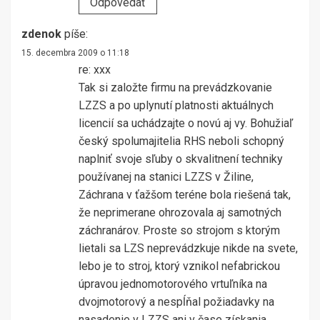
Odpovedať
zdenok
píše:
15. decembra 2009 o 11:18
re: xxx
Tak si založte firmu na prevádzkovanie
LZZS a po uplynutí platnosti aktuálnych
licencií sa uchádzajte o novú aj vy. Bohužiaľ
český spolumajitelia RHS neboli schopný
naplniť svoje sľuby o skvalitnení techniky
používanej na stanici LZZS v Žiline,
Záchrana v ťažšom teréne bola riešená tak,
že neprimerane ohrozovala aj samotných
záchranárov. Proste so strojom s ktorým
lietali sa LZS neprevádzkuje nikde na svete,
lebo je to stroj, ktorý vznikol nefabrickou
úpravou jednomotorového vrtuľníka na
dvojmotorový a nespĺňal požiadavky na
nasadenie v LZZS ani v čase získania