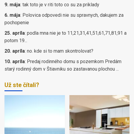
9. mája
:
tak toto je v riti toto co su za priklady
6. mája
:
Polovica odpovedi nie su spravnych, dakujem za
pochopenie
25. apríla
:
podla mna nie je to 11,21,31,41,51,61,71,81,91 a
potom 19...
20. apríla
:
no. kde si to mam skontrolovat?
10. apríla
:
Predaj rodinného domu s pozemkom Predám
starý rodinný dom v Štiavniku so zastavanou plochou ...
Už ste čítali?