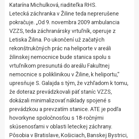
Katarína Michulková, riaditeľka RHS.
Letecká záchranka v Žiline teda neprerušene
pokračuje. „Od 9. novembra 2009 ambulancia
VZZS, teda záchranársky vrtuľník, operuje z
Letiska Žilina. Po ukončení už začatých
rekonštrukčných prác na heliporte v areáli
žilinskej nemocnice bude stanica spolu s
vrtuľníkom presunutá do areálu Fakultnej
nemocnice s poliklinikou v Žiline, k heliportu,“
upresňuje S. Galajda s tým, že vzhľadom k tomu,
že doteraz prevádzkovali päť staníc VZZS,
dokázali minimalizovať náklady spojené s
prevádzkou a prevzatím stanice. ATE je podľa
hovorkyne spoločnosťou s 18-ročnými
skúsenosťami v oblasti leteckej záchrany.
Pôsobia v Bratislave, Košiciach, Banskej Bystrici,