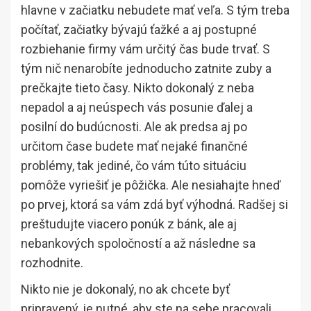
hlavne v začiatku nebudete mať veľa. S tým treba
počítať, začiatky bývajú ťažké a aj postupné
rozbiehanie firmy vám určitý čas bude trvať. S
tým nič nenarobíte jednoducho zatnite zuby a
prečkajte tieto časy. Nikto dokonalý z neba
nepadol a aj neúspech vás posunie ďalej a
posilní do budúcnosti. Ale ak predsa aj po
určitom čase budete mať nejaké finančné
problémy, tak jediné, čo vám túto situáciu
pomôže vyriešiť je pôžička. Ale nesiahajte hneď
po prvej, ktorá sa vám zdá byť výhodná. Radšej si
preštudujte viacero ponúk z bánk, ale aj
nebankových spoločností a až následne sa
rozhodnite.
Nikto nie je dokonalý, no ak chcete byť
pripravený, je nutné, aby ste na sebe pracovali.