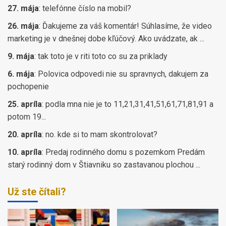
27. mája
:
telefónne číslo na mobil?
26. mája
:
Ďakujeme za váš komentár! Súhlasíme, že video
marketing je v dnešnej dobe kľúčový. Ako uvádzate, ak ...
9. mája
:
tak toto je v riti toto co su za priklady
6. mája
:
Polovica odpovedi nie su spravnych, dakujem za
pochopenie
25. apríla
:
podla mna nie je to 11,21,31,41,51,61,71,81,91 a
potom 19...
20. apríla
:
no. kde si to mam skontrolovat?
10. apríla
:
Predaj rodinného domu s pozemkom Predám
starý rodinný dom v Štiavniku so zastavanou plochou ...
Už ste čítali?