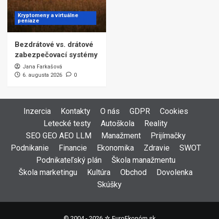
Kryptomeny a virtuálne
peniaze
Bezdrátové vs. drátové
zabezpečovací systémy
Jana Farkašová
6. augusta 2026
0
Inzercia
Kontakty
O nás
GDPR
Cookies
Letecké testy
Autoškola
Reality
SEO GEO AEO LLM
Manažment
Prijímačky
Podnikanie
Financie
Ekonomika
Zdravie
SWOT
Podnikateľský plán
Škola manažmentu
Škola marketingu
Kultúra
Obchod
Dovolenka
Skúšky
© 2004 - 2026 ☆
EuroEkonóm.sk