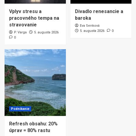
Vplyv stresu a
Divadlo renesancie a
pracovného tempa na
baroka
stravovanie
Eva Senková
5. augusta 2026
0
P. Varga
5. augusta 2026
0
Podnikanie
Refresh obsahu: 20%
úprav = 80% rastu