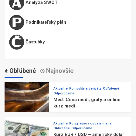
Analýza SWOT
Podnikateľský plán
Častušky
Obľúbené
Najnovšie
Aktuálne
Komodity a deriváty
Obľúbené
Odporúčame
Meď: Cena medi, grafy a online
kurz medi
Aktuálne
Kurzy euro / cudzia mena
Obľúbené
Odporúčame
Kurz EUR / USD – americký dolár