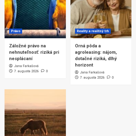
Právo
Reality a realitný trh
Záložné právo na
Orná pôda a
nehnuteľnosť: riziká pri
agroleasing: nájom,
nesplácaní
dotačné riziká, dlhý
horizont
Jana Farkašová
7. augusta 2026
0
Jana Farkašová
7. augusta 2026
0