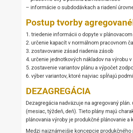
– informácie o subdodávkach a riadení úrovn
Postup tvorby agregované
1. triedenie informácii o dopyte v plánovacom
2. určenie kapacít v normálnom pracovnom č
3. zostavovanie zásad riadenia zásob
4. určenie jednotkových nákladov na výrobu
5. zostavenie variantov plánu a výpočet zodp
6. výber variantov, ktoré najviac spĺňajú pod
DEZAGREGÁCIA
Dezagregácia nadväzuje na agregovaný plán. 
(mesiac, týždeň, deň). Tieto plány majú char
plánovania výroby je produkčné plánovanie a k
Medzi najznámejšie koncepcie produkčného p