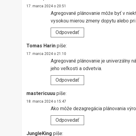
17. marca 2024 o 20:51
Agregované plánovanie môže byť v niekt
vysokou mierou zmeny dopytu alebo pri 
Odpovedať
Tomas Harin
píše:
17. marca 2024 o 21:10
Agregované plánovanie je univerzálny nás
jeho veľkosti a odvetvia.
Odpovedať
mastericuuu
píše:
18. marca 2024 o 15:47
Ako môže dezagregácia plánovania výroby
Odpovedať
JungleKing
píše: