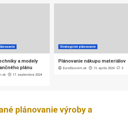
plánovanie
Strategické plánovanie
echniky a modely
Plánovanie nákupu materiálov
nančného plánu
EuroEkonóm.sk
15. apríla 2024
3
m.sk
17. septembra 2024
né plánovanie výroby a