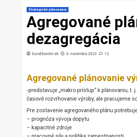
Strategické plánovanie
Agregované plá
dezagregácia
EuroEkonóm.sk
6. novembra 2023
12
Agregované plánovanie vý
-predstavuje „makro prístup“ k plánovaniu, t.
časové rozvrhovanie výroby, ale pracujeme s
Pre zostavenie agregovaného plánu potrebuje
– prognóza vývoja dopytu
– kapacitné zdroje
– pracovné sily a politika zamestnanosti