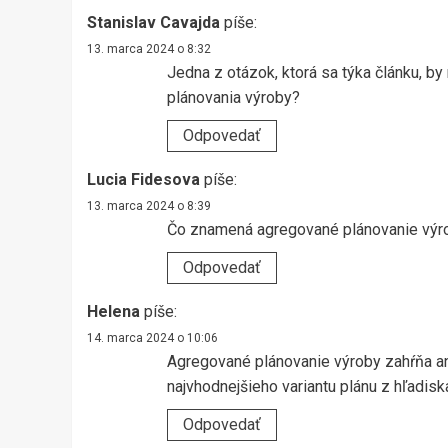
Stanislav Cavajda
píše:
13. marca 2024 o 8:32
Jedna z otázok, ktorá sa týka článku, b
plánovania výroby?
Odpovedať
Lucia Fidesova
píše:
13. marca 2024 o 8:39
Čo znamená agregované plánovanie výr
Odpovedať
Helena
píše:
14. marca 2024 o 10:06
Agregované plánovanie výroby zahŕňa ana
najvhodnejšieho variantu plánu z hľadiska
Odpovedať