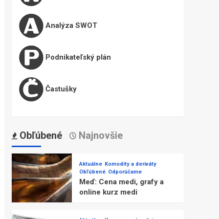
Analýza SWOT
Podnikateľský plán
Častušky
Obľúbené
Najnovšie
Aktuálne
Komodity a deriváty
Obľúbené
Odporúčame
Meď: Cena medi, grafy a
online kurz medi