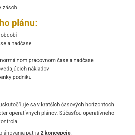
e zásob
ho plánu:
 období
ase a nadčase
 v normálnom pracovnom čase a nadčase
ovedajúcich nákladov
mienky podniku
uskutočňuje sa v kratších časových horizontoch
akter operatívnych plánov. Súčasťou operatívneho
ontrola.
lánovania patria
2 koncepcie
: