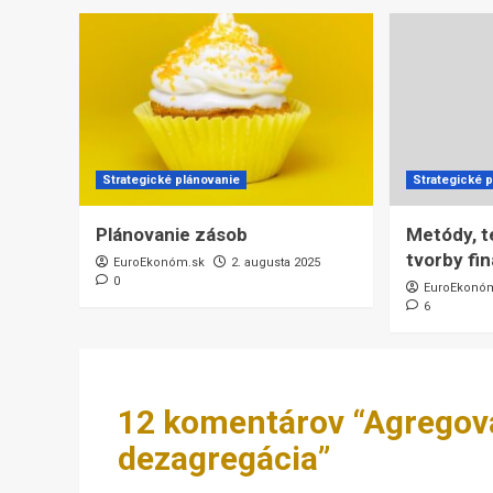
Strategické plánovanie
Strategické 
Plánovanie zásob
Metódy, t
tvorby fi
EuroEkonóm.sk
2. augusta 2025
0
EuroEkonó
6
12 komentárov “
Agregova
dezagregácia
”