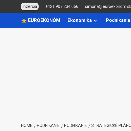
Skip
Inzercia
+421 907 234 066
simona@euroekonom.s
to
content
EUROEKONÓM
Ekonomika
Podnikanie
HOME
PODNIKANIE
PODNIKANIE
STRATEGICKÉ PLÁNO