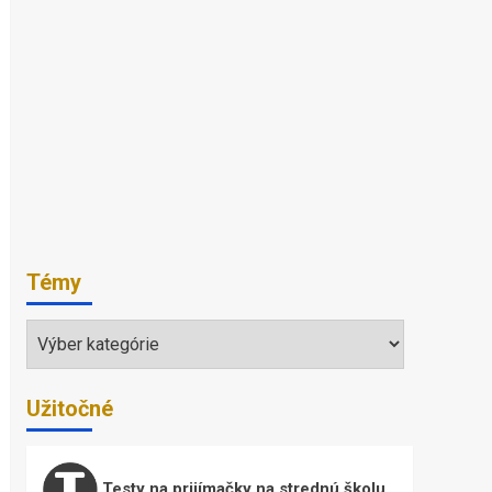
Témy
Témy
Užitočné
Testy na prijímačky na strednú školu