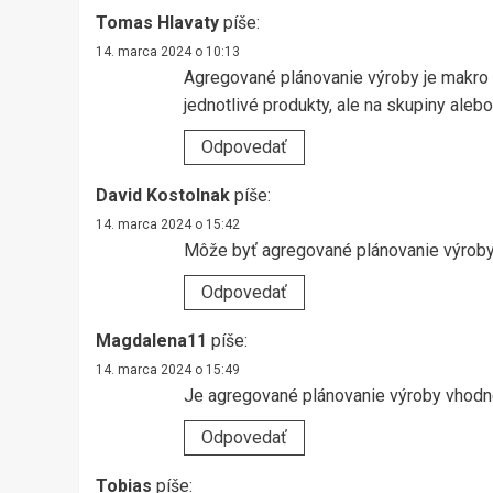
Tomas Hlavaty
píše:
14. marca 2024 o 10:13
Agregované plánovanie výroby je makro 
jednotlivé produkty, ale na skupiny alebo
Odpovedať
David Kostolnak
píše:
14. marca 2024 o 15:42
Môže byť agregované plánovanie výroby 
Odpovedať
Magdalena11
píše:
14. marca 2024 o 15:49
Je agregované plánovanie výroby vhodn
Odpovedať
Tobias
píše: