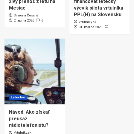
živý prenos z letu na
financovať letecký
Mesiac
výcvik pilota vrtuľníka
PPL(H) na Slovensku
Simona Česaná
2. apríla 2026
6
Vrtulniky.sk
31. marca 2026
0
Letectvo
Návod: Ako získať
preukaz
rádiotelefonistu?
Vrtulniky.sk