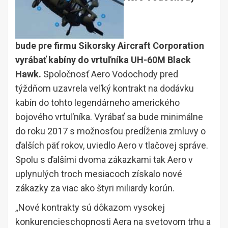
bude pre firmu Sikorsky Aircraft Corporation
vyrábať kabíny do vrtuľníka UH-60M Black
Hawk.
Spoločnosť Aero Vodochody pred
týždňom uzavrela veľký kontrakt na dodávku
kabín do tohto legendárneho amerického
bojového vrtuľníka. Vyrábať sa bude minimálne
do roku 2017 s možnosťou predĺženia zmluvy o
ďalších päť rokov, uviedlo Aero v tlačovej správe.
Spolu s ďalšími dvoma zákazkami tak Aero v
uplynulých troch mesiacoch získalo nové
zákazky za viac ako štyri miliardy korún.
„Nové kontrakty sú dôkazom vysokej
konkurencieschopnosti Aera na svetovom trhu a