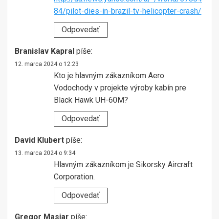
84/pilot-dies-in-brazil-tv-helicopter-crash/
Odpovedať
Branislav Kapral
píše:
12. marca 2024 o 12:23
Kto je hlavným zákazníkom Aero
Vodochody v projekte výroby kabín pre
Black Hawk UH-60M?
Odpovedať
David Klubert
píše:
13. marca 2024 o 9:34
Hlavným zákazníkom je Sikorsky Aircraft
Corporation.
Odpovedať
Gregor Masiar
píše: