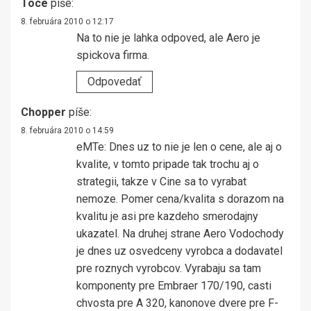
Toce
píše:
8. februára 2010 o 12:17
Na to nie je lahka odpoved, ale Aero je
spickova firma.
Odpovedať
Chopper
píše:
8. februára 2010 o 14:59
eMTe: Dnes uz to nie je len o cene, ale aj o
kvalite, v tomto pripade tak trochu aj o
strategii, takze v Cine sa to vyrabat
nemoze. Pomer cena/kvalita s dorazom na
kvalitu je asi pre kazdeho smerodajny
ukazatel. Na druhej strane Aero Vodochody
je dnes uz osvedceny vyrobca a dodavatel
pre roznych vyrobcov. Vyrabaju sa tam
komponenty pre Embraer 170/190, casti
chvosta pre A 320, kanonove dvere pre F-