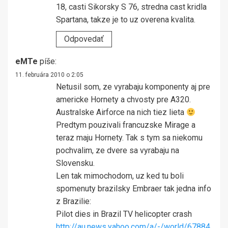
18, casti Sikorsky S 76, stredna cast kridla
Spartana, takze je to uz overena kvalita.
Odpovedať
eMTe
píše:
11. februára 2010 o 2:05
Netusil som, ze vyrabaju komponenty aj pre
americke Hornety a chvosty pre A320.
Australske Airforce na nich tiez lieta
Predtym pouzivali francuzske Mirage a
teraz maju Hornety. Tak s tym sa niekomu
pochvalim, ze dvere sa vyrabaju na
Slovensku.
Len tak mimochodom, uz ked tu boli
spomenuty brazilsky Embraer tak jedna info
z Brazilie:
Pilot dies in Brazil TV helicopter crash
http://au.news.yahoo.com/a/-/world/67884