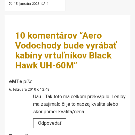
15. januára 2025
4
10 komentárov “
Aero
Vodochody bude vyrábať
kabíny vrtuľníkov Black
Hawk UH-60M
”
eMTe
píše:
6. februára 2010 o 12:48
Uau .. Tak toto ma celkom prekvapilo. Len by
ma zaujimalo či je to naozaj kvalita alebo
skôr pomer kvalita/cena.
Odpovedať