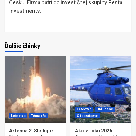
Česku. Firma patrí do investičnej skupiny Penta
Investments.
Ďalšie články
Letectvo
Obľúbené
Letectvo
Téma dňa
Odporúčame
Artemis 2: Sledujte
Ako v roku 2026