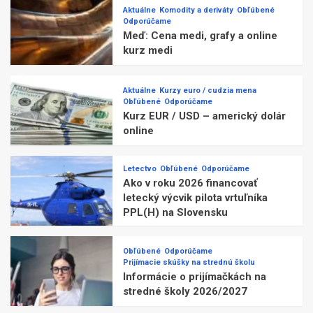
Aktuálne
Komodity a deriváty
Obľúbené
Odporúčame
Meď: Cena medi, grafy a online
kurz medi
Aktuálne
Kurzy euro / cudzia mena
Obľúbené
Odporúčame
Kurz EUR / USD – americký dolár
online
Letectvo
Obľúbené
Odporúčame
Ako v roku 2026 financovať
letecký výcvik pilota vrtuľníka
PPL(H) na Slovensku
Obľúbené
Odporúčame
Prijímacie skúšky na strednú školu
Informácie o prijímačkách na
stredné školy 2026/2027