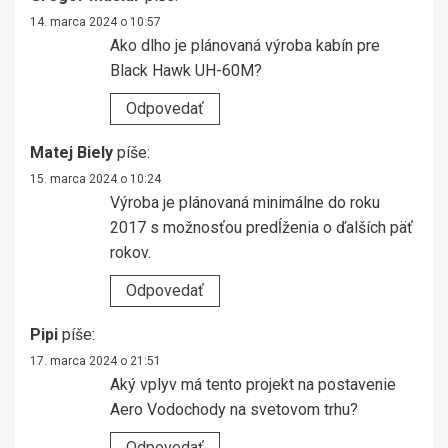
14. marca 2024 o 10:57
Ako dlho je plánovaná výroba kabín pre
Black Hawk UH-60M?
Odpovedať
Matej Biely
píše:
15. marca 2024 o 10:24
Výroba je plánovaná minimálne do roku
2017 s možnosťou predĺženia o ďalších päť
rokov.
Odpovedať
Pipi
píše:
17. marca 2024 o 21:51
Aký vplyv má tento projekt na postavenie
Aero Vodochody na svetovom trhu?
Odpovedať