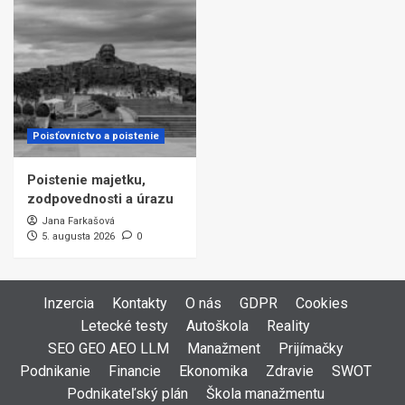
Poisťovníctvo a poistenie
Poistenie majetku,
zodpovednosti a úrazu
Jana Farkašová
5. augusta 2026
0
Inzercia
Kontakty
O nás
GDPR
Cookies
Letecké testy
Autoškola
Reality
SEO GEO AEO LLM
Manažment
Prijímačky
Podnikanie
Financie
Ekonomika
Zdravie
SWOT
Podnikateľský plán
Škola manažmentu