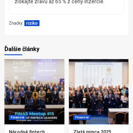
získajte zľavu až 65 % z ceny inzercie.
Značky:
riziko
Ďalšie články
Financie
Financie
Národná fintech
Zlatá minca 2025