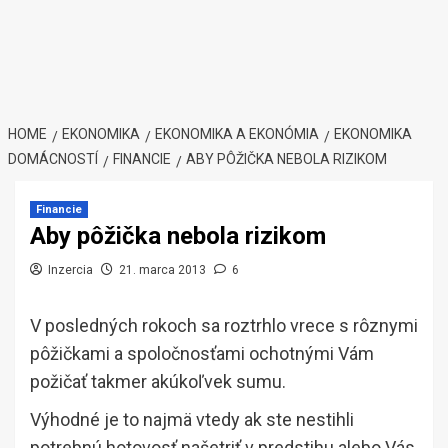
HOME
EKONOMIKA
EKONOMIKA A EKONÓMIA
EKONOMIKA
DOMÁCNOSTÍ
FINANCIE
ABY PÔŽIČKA NEBOLA RIZIKOM
Financie
Aby pôžička nebola rizikom
Inzercia
21. marca 2013
6
V posledných rokoch sa roztrhlo vrece s rôznymi
pôžičkami a spoločnosťami ochotnými Vám
požičať takmer akúkoľvek sumu.
Výhodné je to najmä vtedy ak ste nestihli
potrebnú hotovosť našetriť v predstihu alebo Vás