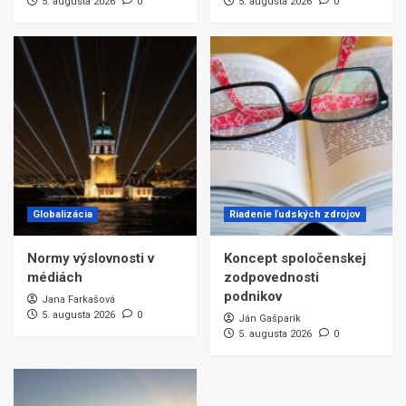
5. augusta 2026
0
5. augusta 2026
0
Globalizácia
Riadenie ľudských zdrojov
Normy výslovnosti v
Koncept spoločenskej
médiách
zodpovednosti
podnikov
Jana Farkašová
5. augusta 2026
0
Ján Gašparík
5. augusta 2026
0