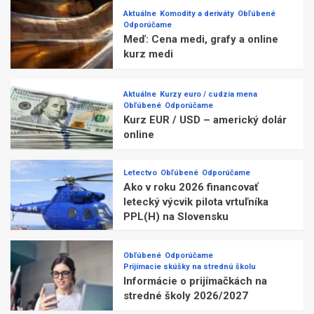
Aktuálne
Komodity a deriváty
Obľúbené
Odporúčame
Meď: Cena medi, grafy a online
kurz medi
Aktuálne
Kurzy euro / cudzia mena
Obľúbené
Odporúčame
Kurz EUR / USD – americký dolár
online
Letectvo
Obľúbené
Odporúčame
Ako v roku 2026 financovať
letecký výcvik pilota vrtuľníka
PPL(H) na Slovensku
Obľúbené
Odporúčame
Prijímacie skúšky na strednú školu
Informácie o prijímačkách na
stredné školy 2026/2027