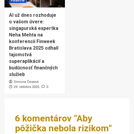
Financie
AI už dnes rozhoduje
o vašom úvere:
singapurská expertka
Neha Mehta na
konferencii Finweek
Bratislava 2025 odhalí
tajomstvá
superaplikácií a
budúcnosť finančných
služieb
Simona Česaná
29. októbra 2025
0
6 komentárov “
Aby
pôžička nebola rizikom
”