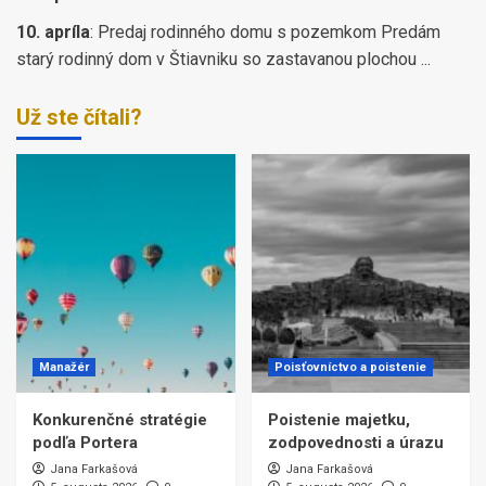
10. apríla
:
Predaj rodinného domu s pozemkom Predám
starý rodinný dom v Štiavniku so zastavanou plochou ...
Už ste čítali?
Manažér
Poisťovníctvo a poistenie
Konkurenčné stratégie
Poistenie majetku,
podľa Portera
zodpovednosti a úrazu
Jana Farkašová
Jana Farkašová