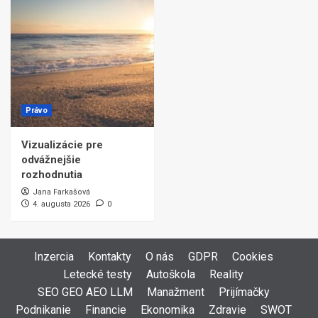
Právo
Vizualizácie pre
odvážnejšie
rozhodnutia
Jana Farkašová
4. augusta 2026
0
Inzercia
Kontakty
O nás
GDPR
Cookies
Letecké testy
Autoškola
Reality
SEO GEO AEO LLM
Manažment
Prijímačky
Podnikanie
Financie
Ekonomika
Zdravie
SWOT