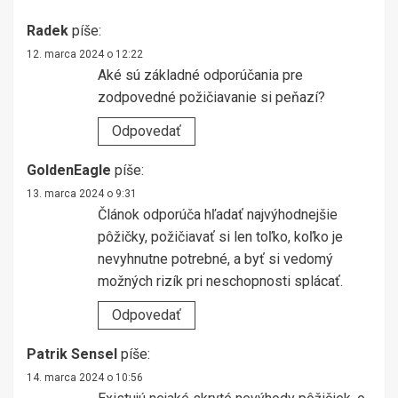
Radek
píše:
12. marca 2024 o 12:22
Aké sú základné odporúčania pre
zodpovedné požičiavanie si peňazí?
Odpovedať
GoldenEagle
píše:
13. marca 2024 o 9:31
Článok odporúča hľadať najvýhodnejšie
pôžičky, požičiavať si len toľko, koľko je
nevyhnutne potrebné, a byť si vedomý
možných rizík pri neschopnosti splácať.
Odpovedať
Patrik Sensel
píše:
14. marca 2024 o 10:56