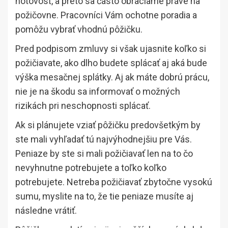
hotovosť, a preto sa často obraciame práve na
požičovne. Pracovníci Vám ochotne poradia a
pomôžu vybrať vhodnú pôžičku.
Pred podpisom zmluvy si však ujasnite koľko si
požičiavate, ako dlho budete splácať aj aká bude
výška mesačnej splátky. Aj ak máte dobrú prácu,
nie je na škodu sa informovať o možných
rizikách pri neschopnosti splácať.
Ak si plánujete vziať pôžičku predovšetkým by
ste mali vyhľadať tú najvýhodnejšiu pre Vás.
Peniaze by ste si mali požičiavať len na to čo
nevyhnutne potrebujete a toľko koľko
potrebujete. Netreba požičiavať zbytočne vysokú
sumu, myslite na to, že tie peniaze musíte aj
následne vrátiť.