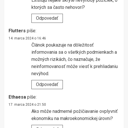
Existujú nejaké skryté nevýhody pôžičiek, o
ktorých sa často nehovorí?
Odpovedať
Flutters
píše:
14. marca 2024 o 16:46
Článok poukazuje na dôležitosť
informovania sa o všetkých podmienkach a
možných rizikách, čo naznačuje, že
neinformovanosť môže viesť k prehliadaniu
nevýhod.
Odpovedať
Ethaesa
píše:
17. marca 2024 o 21:50
Ako môže nadmerné požičiavanie ovplyvniť
ekonomiku na makroekonomickej úrovni?