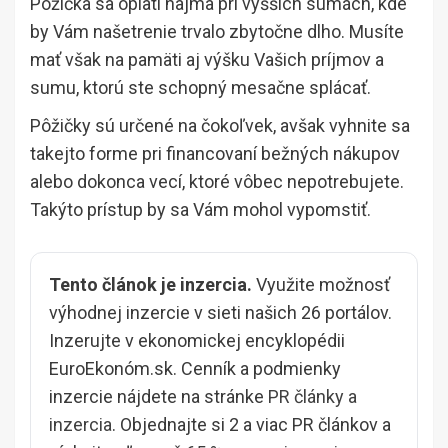
Pôžička sa oplatí najmä pri vyšších sumách, kde
by Vám našetrenie trvalo zbytočne dlho. Musíte
mať však na pamäti aj výšku Vašich príjmov a
sumu, ktorú ste schopný mesačne splácať.
Pôžičky sú určené na čokoľvek, avšak vyhnite sa
takejto forme pri financovaní bežných nákupov
alebo dokonca vecí, ktoré vôbec nepotrebujete.
Takýto prístup by sa Vám mohol vypomstiť.
Tento článok je inzercia.
Využite možnosť
výhodnej inzercie v sieti našich 26 portálov.
Inzerujte v ekonomickej encyklopédii
EuroEkonóm.sk. Cenník a podmienky
inzercie nájdete na stránke
PR články a
inzercia
. Objednajte si 2 a viac PR článkov a