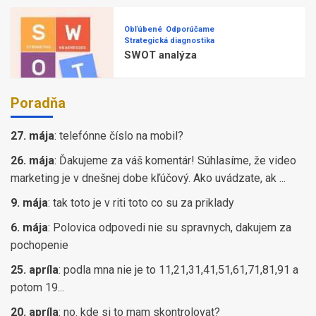
Obľúbené
Odporúčame
Strategická diagnostika
SWOT analýza
Poradňa
27. mája
:
telefónne číslo na mobil?
26. mája
:
Ďakujeme za váš komentár! Súhlasíme, že video
marketing je v dnešnej dobe kľúčový. Ako uvádzate, ak ...
9. mája
:
tak toto je v riti toto co su za priklady
6. mája
:
Polovica odpovedi nie su spravnych, dakujem za
pochopenie
25. apríla
:
podla mna nie je to 11,21,31,41,51,61,71,81,91 a
potom 19...
20. apríla
:
no. kde si to mam skontrolovat?