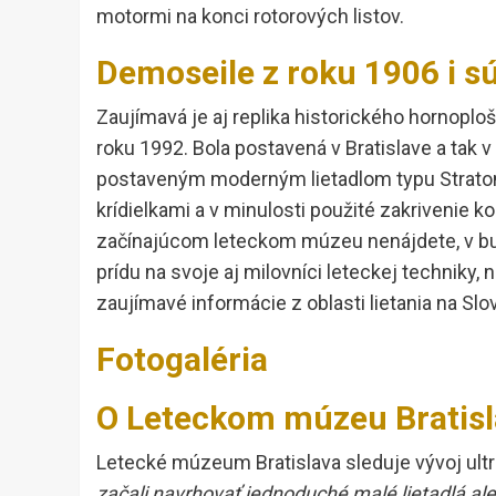
motormi na konci rotorových listov.
Demoseile z roku 1906 i s
Zaujímavá je aj replika historického hornoploš
roku 1992. Bola postavená v Bratislave a tak
postaveným moderným lietadlom typu Straton 
krídielkami a v minulosti použité zakrivenie ko
začínajúcom leteckom múzeu nenájdete, v bud
prídu na svoje aj milovníci leteckej techniky
zaujímavé informácie z oblasti lietania na Sl
Fotogaléria
O Leteckom múzeu Bratisl
Letecké múzeum Bratislava sleduje vývoj ultr
začali navrhovať jednoduché malé lietadlá al