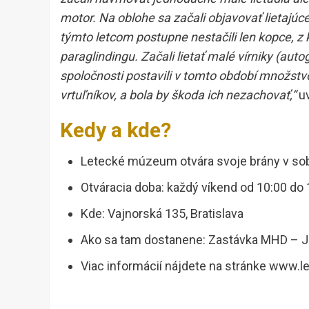
motor. Na oblohe sa začali objavovať lietajúce
týmto letcom postupne nestačili len kopce, z 
paraglindingu. Začali lietať malé vírniky (aut
spoločnosti postavili v tomto období množstvo 
vrtuľníkov, a bola by škoda ich nezachovať,“
uv
Kedy a kde?
Letecké múzeum otvára svoje brány v sobo
Otváracia doba: každý víkend od 10:00 do 
Kde: Vajnorská 135, Bratislava
Ako sa tam dostanene: Zastávka MHD – J
Viac informácií nájdete na stránke www