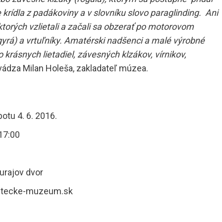
 krídla z padákoviny a v slovníku slovo paraglinding. Ani
ktorých vzlietali a začali sa obzerať po motorovom
ogyrá) a vrtuľníky. Amatérski nadšenci a malé výrobné
krásnych lietadiel, závesných klzákov, vírnikov,
ádza Milan Holeša, zakladateľ múzea.
tu 4. 6. 2016.
17:00
urajov dvor
.letecke-muzeum.sk