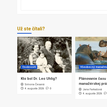
Už ste čítali?
Osobnosti
Všeobecný manažm
Kto bol Dr. Leo Uhlig?
Plánovanie času a
manažérskej prá
Simona Česaná
4. augusta 2026
0
Jana Farkašová
4. augusta 2026