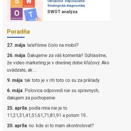
Obľúbené
Odporúčame
Strategická diagnostika
SWOT analýza
Poradňa
27. mája
:
telefónne číslo na mobil?
26. mája
:
Ďakujeme za váš komentár! Súhlasíme,
že video marketing je v dnešnej dobe kľúčový. Ako
uvádzate, ak ...
9. mája
:
tak toto je v riti toto co su za priklady
6. mája
:
Polovica odpovedi nie su spravnych,
dakujem za pochopenie
25. apríla
:
podla mna nie je to
11,21,31,41,51,61,71,81,91 a potom 19...
20. apríla
:
no. kde si to mam skontrolovat?