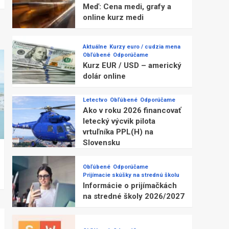
Meď: Cena medi, grafy a
online kurz medi
Aktuálne
Kurzy euro / cudzia mena
Obľúbené
Odporúčame
Kurz EUR / USD – americký
dolár online
Letectvo
Obľúbené
Odporúčame
Ako v roku 2026 financovať
letecký výcvik pilota
vrtuľníka PPL(H) na
Slovensku
Obľúbené
Odporúčame
Prijímacie skúšky na strednú školu
Informácie o prijímačkách
na stredné školy 2026/2027