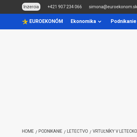
Skip
Inzercia
+421 907 234 066
simona@euroekonom.s
to
content
EUROEKONÓM
Ekonomika
Podnikanie
HOME
PODNIKANIE
LETECTVO
VRTUĽNÍKY V LETECK