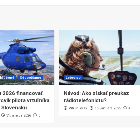
bľúbené
Odporúčame
Letectvo
u 2026 financovať
Návod: Ako získať preukaz
cvik pilota vrtuľníka
rádiotelefonistu?
 Slovensku
Vrtulniky.sk
15. januára 2025
4
31. marca 2026
0