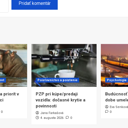
ent
Poisťovníctvo a poistenie
Psychológia
 priorít v
PZP pri kúpe/predaji
Budúcnosť
ci
vozidla: dočasné krytie a
dobe umele
povinnosti
Eva Senkov
0
0
Jana Farkašová
4. augusta 2026
0