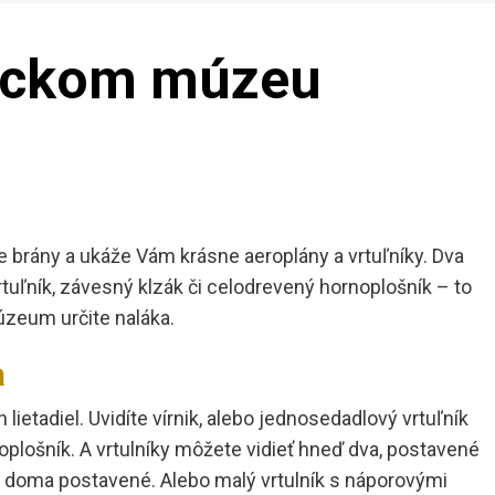
teckom múzeu
e brány a ukáže Vám krásne aeroplány a vrtuľníky. Dva
rtuľník, závesný klzák či celodrevený hornoplošník – to
úzeum určite naláka.
a
ietadiel. Uvidíte vírnik, alebo jednosedadlový vrtuľník
noplošník. A vrtulníky môžete vidieť hneď dva, postavené
a doma postavené. Alebo malý vrtulník s náporovými