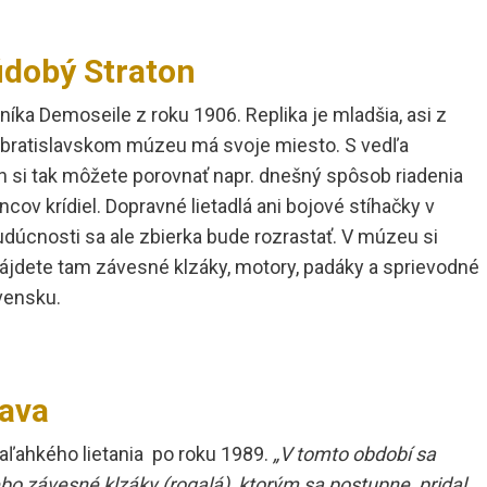
údobý Straton
níka Demoseile z roku 1906. Replika je mladšia, asi z
 v bratislavskom múzeu má svoje miesto. S vedľa
si tak môžete porovnať napr. dnešný spôsob riadenia
ncov krídiel. Dopravné lietadlá ani bojové stíhačky v
úcnosti sa ale zbierka bude rozrastať. V múzeu si
, nájdete tam závesné klzáky, motory, padáky a sprievodné
ovensku.
ava
aľahkého lietania po roku 1989.
„V tomto období sa
ebo závesné klzáky (rogalá), ktorým sa postupne pridal