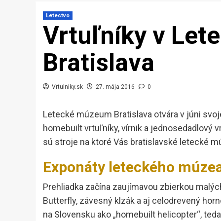
Letectvo
Vrtuľníky v Le
Bratislava
Vrtulniky.sk
27. mája 2016
0
Letecké múzeum Bratislava otvára v júni svoj
homebuilt vrtuľníky, vírnik a jednosedadlový v
sú stroje na ktoré Vás bratislavské letecké m
Exponáty leteckého múze
Prehliadka začína zaujímavou zbierkou malých l
Butterfly, závesný klzák a aj celodrevený hor
na Slovensku ako „homebuilt helicopter“, ted