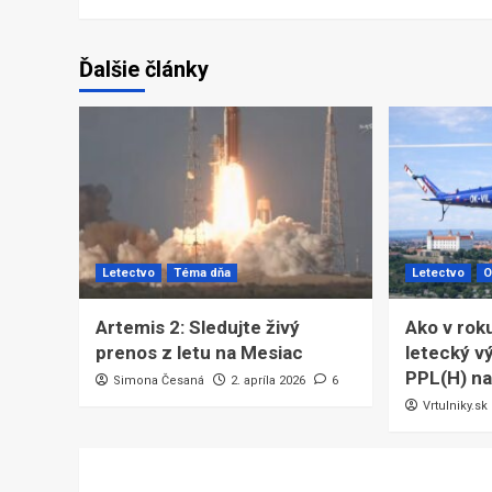
Ďalšie články
Letectvo
Téma dňa
Letectvo
O
Artemis 2: Sledujte živý
Ako v rok
prenos z letu na Mesiac
letecký vý
PPL(H) na
Simona Česaná
2. apríla 2026
6
Vrtulniky.sk