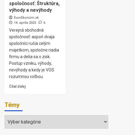
spoločnosť: Štruktúra,
výhody a nevýhody
EuroEkonóm.sk
14. apríla 2025
6
Verejná obchodná
spoločnosť: aspoň dvaja
spoločníci ručia celým
majetkom, spoločne riadia
firmu a delia sa o zisk.
Postup vzniku, výhody,
nevýhody a kedy je VOS
rozumnou voľbou.
Čítať ďalej
Témy
Témy