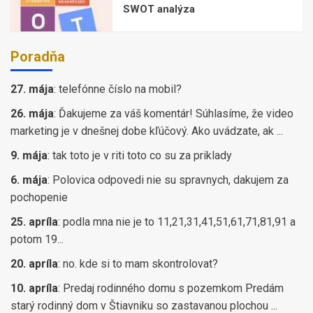
SWOT analýza
Poradňa
27. mája
:
telefónne číslo na mobil?
26. mája
:
Ďakujeme za váš komentár! Súhlasíme, že video
marketing je v dnešnej dobe kľúčový. Ako uvádzate, ak ...
9. mája
:
tak toto je v riti toto co su za priklady
6. mája
:
Polovica odpovedi nie su spravnych, dakujem za
pochopenie
25. apríla
:
podla mna nie je to 11,21,31,41,51,61,71,81,91 a
potom 19...
20. apríla
:
no. kde si to mam skontrolovat?
10. apríla
:
Predaj rodinného domu s pozemkom Predám
starý rodinný dom v Štiavniku so zastavanou plochou ...