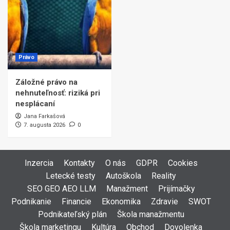
Právo
Záložné právo na
nehnuteľnosť: riziká pri
nesplácaní
Jana Farkašová
7. augusta 2026
0
Inzercia
Kontakty
O nás
GDPR
Cookies
Letecké testy
Autoškola
Reality
SEO GEO AEO LLM
Manažment
Prijímačky
Podnikanie
Financie
Ekonomika
Zdravie
SWOT
Podnikateľský plán
Škola manažmentu
Škola marketingu
Kultúra
Obchod
Dovolenka