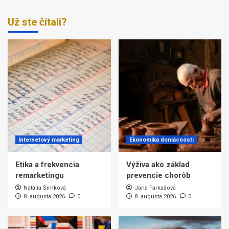
Už ste čítali?
Internetový marketing
Ekonomika domácnosti
Etika a frekvencia
Výživa ako základ
remarketingu
prevencie chorôb
Natália Šimková
Jana Farkašová
8. augusta 2026
0
8. augusta 2026
0