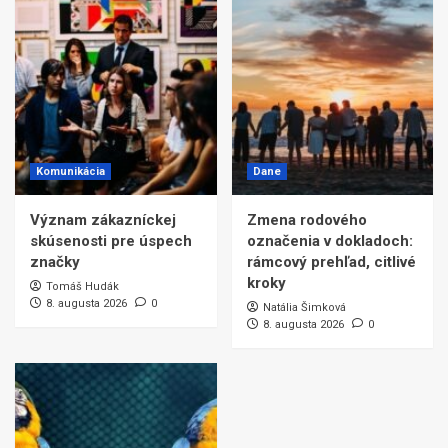
Komunikácia
Dane
Význam zákazníckej
Zmena rodového
skúsenosti pre úspech
označenia v dokladoch:
značky
rámcový prehľad, citlivé
kroky
Tomáš Hudák
8. augusta 2026
0
Natália Šimková
8. augusta 2026
0