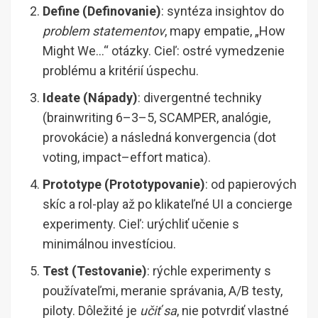
Define (Definovanie)
: syntéza insightov do
problem statementov
, mapy empatie, „How
Might We…“ otázky. Cieľ: ostré vymedzenie
problému a kritérií úspechu.
Ideate (Nápady)
: divergentné techniky
(brainwriting 6–3–5, SCAMPER, analógie,
provokácie) a následná konvergencia (dot
voting, impact–effort matica).
Prototype (Prototypovanie)
: od papierových
skíc a rol-play až po klikateľné UI a concierge
experimenty. Cieľ: urýchliť učenie s
minimálnou investíciou.
Test (Testovanie)
: rýchle experimenty s
používateľmi, meranie správania, A/B testy,
piloty. Dôležité je
učiť sa
, nie potvrdiť vlastné