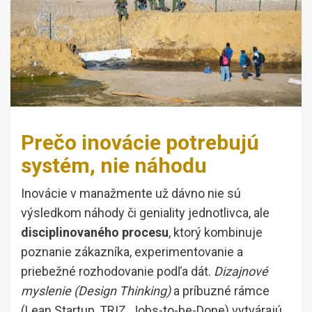
Prečo inovácie potrebujú
systém, nie náhodu
Inovácie v manažmente už dávno nie sú
výsledkom náhody či geniality jednotlivca, ale
disciplinovaného procesu
, ktorý kombinuje
poznanie zákazníka, experimentovanie a
priebežné rozhodovanie podľa dát.
Dizajnové
myslenie (Design Thinking)
a príbuzné rámce
(Lean Startup, TRIZ, Jobs-to-be-Done) vytvárajú