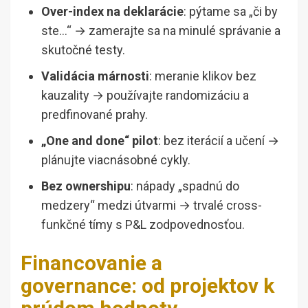
Over-index na deklarácie
: pýtame sa „či by
ste…“ → zamerajte sa na minulé správanie a
skutočné testy.
Validácia márnosti
: meranie klikov bez
kauzality → používajte randomizáciu a
predfinované prahy.
„One and done“ pilot
: bez iterácií a učení →
plánujte viacnásobné cykly.
Bez ownershipu
: nápady „spadnú do
medzery“ medzi útvarmi → trvalé cross-
funkčné tímy s P&L zodpovednosťou.
Financovanie a
governance: od projektov k