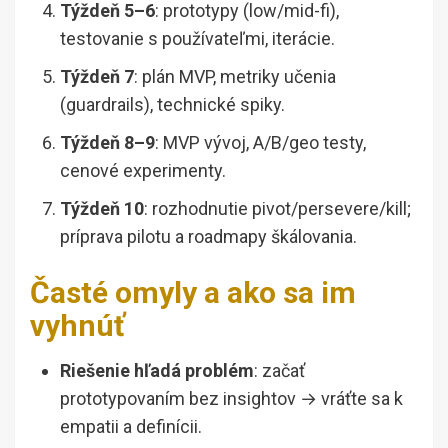
Týždeň 5–6
: prototypy (low/mid-fi),
testovanie s používateľmi, iterácie.
Týždeň 7
: plán MVP, metriky učenia
(guardrails), technické spiky.
Týždeň 8–9
: MVP vývoj, A/B/geo testy,
cenové experimenty.
Týždeň 10
: rozhodnutie pivot/persevere/kill;
príprava pilotu a roadmapy škálovania.
Časté omyly a ako sa im
vyhnúť
Riešenie hľadá problém
: začať
prototypovaním bez insightov → vráťte sa k
empatii a definícii.