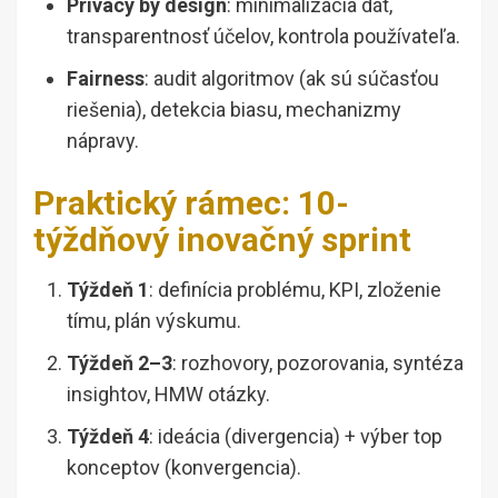
Privacy by design
: minimalizácia dát,
transparentnosť účelov, kontrola používateľa.
Fairness
: audit algoritmov (ak sú súčasťou
riešenia), detekcia biasu, mechanizmy
nápravy.
Praktický rámec: 10-
týždňový inovačný sprint
Týždeň 1
: definícia problému, KPI, zloženie
tímu, plán výskumu.
Týždeň 2–3
: rozhovory, pozorovania, syntéza
insightov, HMW otázky.
Týždeň 4
: ideácia (divergencia) + výber top
konceptov (konvergencia).