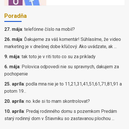
Poradňa
27. mája
:
telefónne číslo na mobil?
26. mája
:
Ďakujeme za váš komentár! Súhlasíme, že video
marketing je v dnešnej dobe kľúčový. Ako uvádzate, ak ...
9. mája
:
tak toto je v riti toto co su za priklady
6. mája
:
Polovica odpovedi nie su spravnych, dakujem za
pochopenie
25. apríla
:
podla mna nie je to 11,21,31,41,51,61,71,81,91 a
potom 19...
20. apríla
:
no. kde si to mam skontrolovat?
10. apríla
:
Predaj rodinného domu s pozemkom Predám
starý rodinný dom v Štiavniku so zastavanou plochou ...