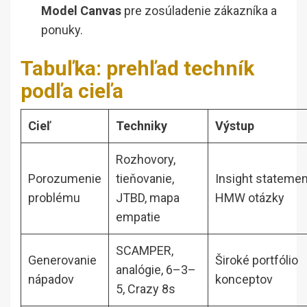
Model Canvas
pre zosúladenie zákazníka a
ponuky.
Tabuľka: prehľad techník
podľa cieľa
Cieľ
Techniky
Výstup
Rozhovory,
Porozumenie
tieňovanie,
Insight statemen
problému
JTBD, mapa
HMW otázky
empatie
SCAMPER,
Generovanie
Široké portfólio
analógie, 6–3–
nápadov
konceptov
5, Crazy 8s