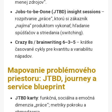
menej zdrojov“.
Jobs-to-be-Done (JTBD) insight sessions
–
rozpitvanie „práce“, ktorú si zákazník
„najíma“ produktom vykonať; hľadanie
spúšťačov a striedania (switching).
Crazy 8s / brainwriting 6–3–5
– krátke
časované cykly pre kvantitu a variabilitu
nápadov.
Mapovanie problémového
priestoru: JTBD, journey a
service blueprint
JTBD karty
: funkčná, sociálna a emočná
dimenzia „práce“; metriky pokroku a
obmedzenia.