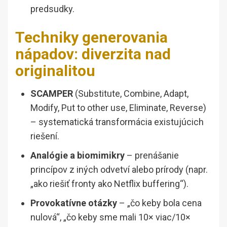
predsudky.
Techniky generovania
nápadov: diverzita nad
originalitou
SCAMPER
(Substitute, Combine, Adapt,
Modify, Put to other use, Eliminate, Reverse)
– systematická transformácia existujúcich
riešení.
Analógie a biomimikry
– prenášanie
princípov z iných odvetví alebo prírody (napr.
„ako riešiť fronty ako Netflix buffering“).
Provokatívne otázky
– „čo keby bola cena
nulová“, „čo keby sme mali 10× viac/10×