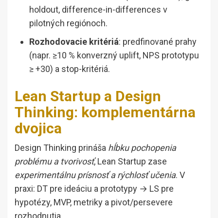
holdout, difference-in-differences v
pilotných regiónoch.
Rozhodovacie kritériá
: predfinované prahy
(napr. ≥10 % konverzný uplift, NPS prototypu
≥ +30) a stop-kritériá.
Lean Startup a Design
Thinking: komplementárna
dvojica
Design Thinking prináša
hĺbku pochopenia
problému a tvorivosť
, Lean Startup zase
experimentálnu prísnosť a rýchlosť učenia
. V
praxi: DT pre ideáciu a prototypy → LS pre
hypotézy, MVP, metriky a pivot/persevere
rozhodnutia.