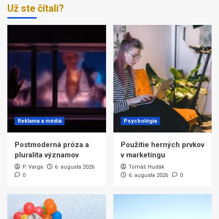
Už ste čítali?
Reklama a médiá
Psychológia
Postmoderná próza a
Použitie herných prvkov
pluralita významov
v marketingu
P. Varga
6. augusta 2026
Tomáš Hudák
0
6. augusta 2026
0