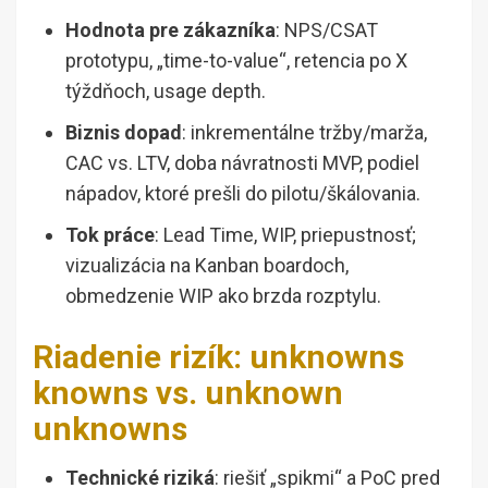
Hodnota pre zákazníka
: NPS/CSAT
prototypu, „time-to-value“, retencia po X
týždňoch, usage depth.
Biznis dopad
: inkrementálne tržby/marža,
CAC vs. LTV, doba návratnosti MVP, podiel
nápadov, ktoré prešli do pilotu/škálovania.
Tok práce
: Lead Time, WIP, priepustnosť;
vizualizácia na Kanban boardoch,
obmedzenie WIP ako brzda rozptylu.
Riadenie rizík: unknowns
knowns vs. unknown
unknowns
Technické riziká
: riešiť „spikmi“ a PoC pred