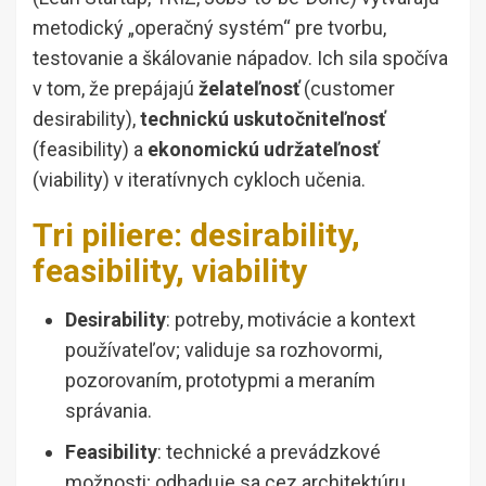
metodický „operačný systém“ pre tvorbu,
testovanie a škálovanie nápadov. Ich sila spočíva
v tom, že prepájajú
želateľnosť
(customer
desirability),
technickú uskutočniteľnosť
(feasibility) a
ekonomickú udržateľnosť
(viability) v iteratívnych cykloch učenia.
Tri piliere: desirability,
feasibility, viability
Desirability
: potreby, motivácie a kontext
používateľov; validuje sa rozhovormi,
pozorovaním, prototypmi a meraním
správania.
Feasibility
: technické a prevádzkové
možnosti; odhaduje sa cez architektúru