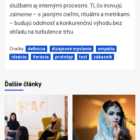
službami aj internými procesmi. Tí, čo inovujú
zámerne
– s jasnými cieľmi, rituálmi a metrikami
– budujú odolnosť a konkurenčnú výhodu bez
ohľadu na turbulence trhu.
Značky:
definícia
dizajnové myslenie
empatia
ideácia
iterácia
prototyp
test
zákazník
Ďalšie články