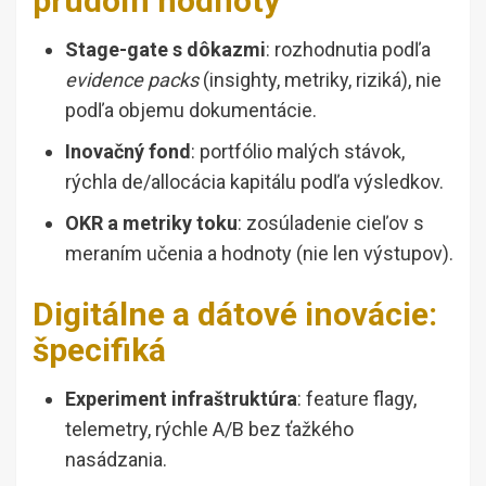
prúdom hodnoty
Stage-gate s dôkazmi
: rozhodnutia podľa
evidence packs
(insighty, metriky, riziká), nie
podľa objemu dokumentácie.
Inovačný fond
: portfólio malých stávok,
rýchla de/allocácia kapitálu podľa výsledkov.
OKR a metriky toku
: zosúladenie cieľov s
meraním učenia a hodnoty (nie len výstupov).
Digitálne a dátové inovácie:
špecifiká
Experiment infraštruktúra
: feature flagy,
telemetry, rýchle A/B bez ťažkého
nasádzania.