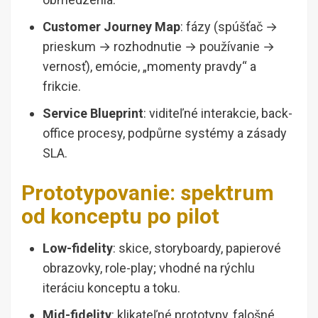
Customer Journey Map
: fázy (spúšťač →
prieskum → rozhodnutie → používanie →
vernosť), emócie, „momenty pravdy“ a
frikcie.
Service Blueprint
: viditeľné interakcie, back-
office procesy, podpůrne systémy a zásady
SLA.
Prototypovanie: spektrum
od konceptu po pilot
Low-fidelity
: skice, storyboardy, papierové
obrazovky, role-play; vhodné na rýchlu
iteráciu konceptu a toku.
Mid-fidelity
: klikateľné prototypy, falošné