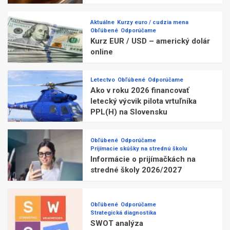
Aktuálne
Kurzy euro / cudzia mena
Obľúbené
Odporúčame
Kurz EUR / USD – americký dolár
online
Letectvo
Obľúbené
Odporúčame
Ako v roku 2026 financovať
letecký výcvik pilota vrtuľníka
PPL(H) na Slovensku
Obľúbené
Odporúčame
Prijímacie skúšky na strednú školu
Informácie o prijímačkách na
stredné školy 2026/2027
Obľúbené
Odporúčame
Strategická diagnostika
SWOT analýza