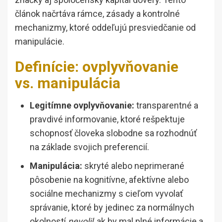
článok načrtáva rámce, zásady a kontrolné
mechanizmy, ktoré oddeľujú presviedčanie od
manipulácie.
Definície: ovplyvňovanie
vs. manipulácia
Legitímne ovplyvňovanie:
transparentné a
pravdivé informovanie, ktoré rešpektuje
schopnosť človeka slobodne sa rozhodnúť
na základe svojich preferencií.
Manipulácia:
skryté alebo neprimerané
pôsobenie na kognitívne, afektívne alebo
sociálne mechanizmy s cieľom vyvolať
správanie, ktoré by jedinec za normálnych
okolností
nevolil
, ak by mal plné informácie a