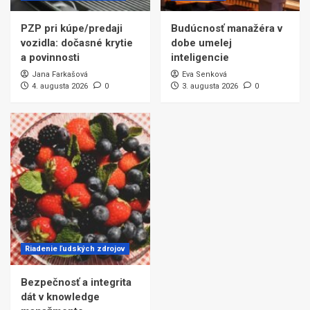
PZP pri kúpe/predaji
Budúcnosť manažéra v
vozidla: dočasné krytie
dobe umelej
a povinnosti
inteligencie
Jana Farkašová
Eva Senková
4. augusta 2026
0
3. augusta 2026
0
Riadenie ľudských zdrojov
Bezpečnosť a integrita
dát v knowledge