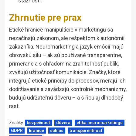
sťažnosti.
Zhrnutie pre prax
Etické hranice manipulácie v marketingu sa
nezačínajú zákonom, ale rešpektom k autonómii
zákazníka. Neuromarketing a jazyk emócií majú
obrovskú silu – ak sú používané transparentne,
primerane a s ohľadom na zraniteľnosť publík,
zvyšujú užitočnosť komunikácie. Značky, ktoré
integrujú etické princípy do procesov, merajú ich
dodržiavanie a zavádzajú kontrolné mechanizmy,
budujú udržateľnú dôveru – a s ňou aj dlhodobý
rast.
Značky:
bezpečnosť
dôvera
etika neuromarketingu
GDPR
hranice
súhlas
transparentnosť