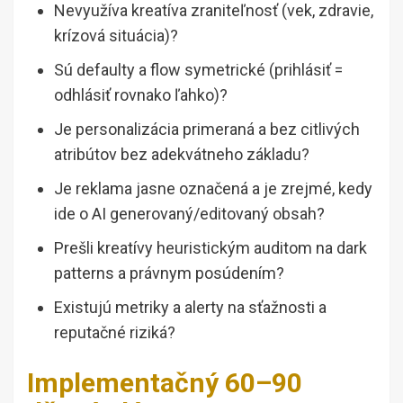
Nevyužíva kreatíva zraniteľnosť (vek, zdravie,
krízová situácia)?
Sú defaulty a flow symetrické (prihlásiť =
odhlásiť rovnako ľahko)?
Je personalizácia primeraná a bez citlivých
atribútov bez adekvátneho základu?
Je reklama jasne označená a je zrejmé, kedy
ide o AI generovaný/edito­vaný obsah?
Prešli kreatívy heuristickým auditom na dark
patterns a právnym posúdením?
Existujú metriky a alerty na sťažnosti a
reputačné riziká?
Implementačný 60–90