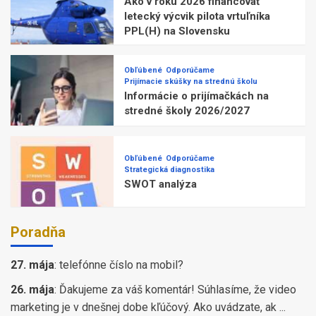
Ako v roku 2026 financovať
letecký výcvik pilota vrtuľníka
PPL(H) na Slovensku
Obľúbené
Odporúčame
Prijímacie skúšky na strednú školu
Informácie o prijímačkách na
stredné školy 2026/2027
Obľúbené
Odporúčame
Strategická diagnostika
SWOT analýza
Poradňa
27. mája
:
telefónne číslo na mobil?
26. mája
:
Ďakujeme za váš komentár! Súhlasíme, že video
marketing je v dnešnej dobe kľúčový. Ako uvádzate, ak ...