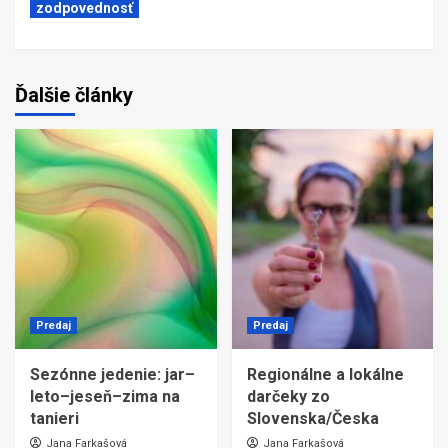
zodpovednosť
Ďalšie články
Predaj
Predaj
Sezónne jedenie: jar–
Regionálne a lokálne
leto–jeseň–zima na
darčeky zo
tanieri
Slovenska/Česka
Jana Farkašová
Jana Farkašová