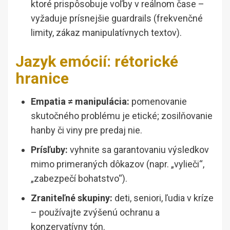
ktoré prispôsobuje voľby v reálnom čase –
vyžaduje prísnejšie guardrails (frekvenčné
limity, zákaz manipulatívnych textov).
Jazyk emócií: rétorické
hranice
Empatia ≠ manipulácia:
pomenovanie
skutočného problému je etické; zosilňovanie
hanby či viny pre predaj nie.
Prísľuby:
vyhnite sa garantovaniu výsledkov
mimo primeraných dôkazov (napr. „vylieči“,
„zabezpečí bohatstvo“).
Zraniteľné skupiny:
deti, seniori, ľudia v kríze
– používajte zvýšenú ochranu a
konzervatívny tón.