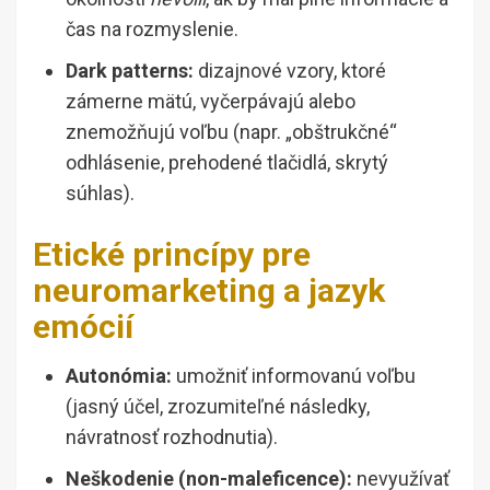
čas na rozmyslenie.
Dark patterns:
dizajnové vzory, ktoré
zámerne mätú, vyčerpávajú alebo
znemožňujú voľbu (napr. „obštrukčné“
odhlásenie, prehodené tlačidlá, skrytý
súhlas).
Etické princípy pre
neuromarketing a jazyk
emócií
Autonómia:
umožniť informovanú voľbu
(jasný účel, zrozumiteľné následky,
návratnosť rozhodnutia).
Neškodenie (non-maleficence):
nevyužívať