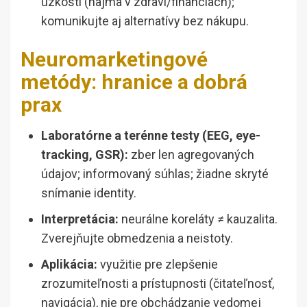
úzkosti (najmä v zdraví/financiách);
komunikujte aj alternatívy bez nákupu.
Neuromarketingové
metódy: hranice a dobrá
prax
Laboratórne a terénne testy (EEG, eye-
tracking, GSR):
zber len agregovaných
údajov; informovaný súhlas; žiadne skryté
snímanie identity.
Interpretácia:
neurálne koreláty ≠ kauzalita.
Zverejňujte obmedzenia a neistoty.
Aplikácia:
využitie pre zlepšenie
zrozumiteľnosti a prístupnosti (čitateľnosť,
navigácia), nie pre obchádzanie vedomej