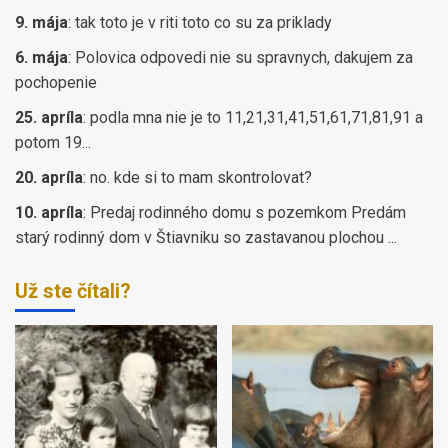
9. mája
:
tak toto je v riti toto co su za priklady
6. mája
:
Polovica odpovedi nie su spravnych, dakujem za
pochopenie
25. apríla
:
podla mna nie je to 11,21,31,41,51,61,71,81,91 a
potom 19...
20. apríla
:
no. kde si to mam skontrolovat?
10. apríla
:
Predaj rodinného domu s pozemkom Predám
starý rodinný dom v Štiavniku so zastavanou plochou ...
Už ste čítali?