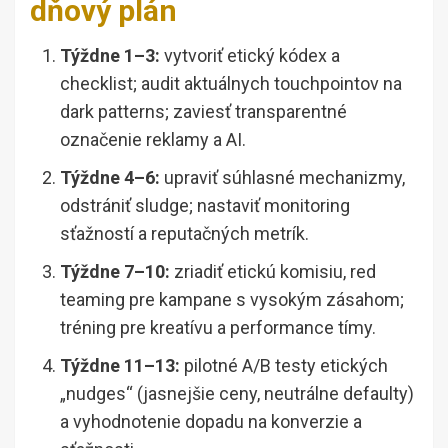
dňový plán
Týždne 1–3:
vytvoriť etický kódex a
checklist; audit aktuálnych touchpointov na
dark patterns; zaviesť transparentné
označenie reklamy a AI.
Týždne 4–6:
upraviť súhlasné mechanizmy,
odstrániť sludge; nastaviť monitoring
sťažností a reputačných metrík.
Týždne 7–10:
zriadiť etickú komisiu, red
teaming pre kampane s vysokým zásahom;
tréning pre kreatívu a performance tímy.
Týždne 11–13:
pilotné A/B testy etických
„nudges“ (jasnejšie ceny, neutrálne defaulty)
a vyhodnotenie dopadu na konverzie a