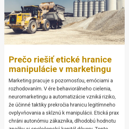
Prečo riešiť etické hranice
manipulácie v marketingu
Marketing pracuje s pozornosťou, emóciami a
rozhodovaním. V ére behaviorálneho cielenia,
neuromarketingu a automatizácie vzniká riziko,
že účinné taktiky prekročia hranicu legitímneho
ovplyvňovania a sklznú k manipulácii. Etická prax
chráni autonómiu zákazníka, dlhodobú hodnotu
značky aj spoločenský kapitál dôvery. Tento