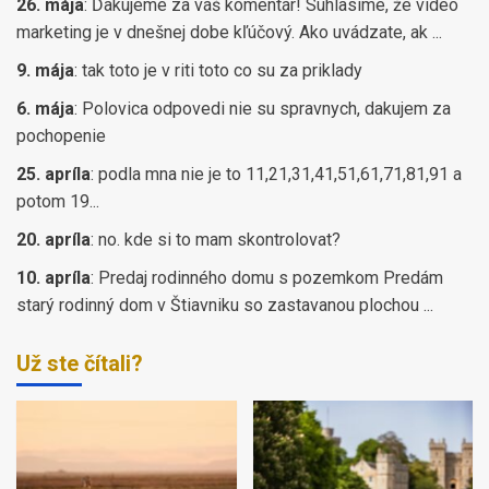
26. mája
:
Ďakujeme za váš komentár! Súhlasíme, že video
marketing je v dnešnej dobe kľúčový. Ako uvádzate, ak ...
9. mája
:
tak toto je v riti toto co su za priklady
6. mája
:
Polovica odpovedi nie su spravnych, dakujem za
pochopenie
25. apríla
:
podla mna nie je to 11,21,31,41,51,61,71,81,91 a
potom 19...
20. apríla
:
no. kde si to mam skontrolovat?
10. apríla
:
Predaj rodinného domu s pozemkom Predám
starý rodinný dom v Štiavniku so zastavanou plochou ...
Už ste čítali?