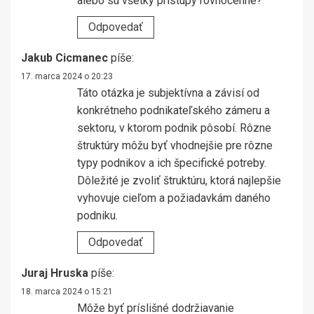
alebo sú všetky prístupy rovnocenné?
Odpovedať
Jakub Cicmanec
píše:
17. marca 2024 o 20:23
Táto otázka je subjektívna a závisí od
konkrétneho podnikateľského zámeru a
sektoru, v ktorom podnik pôsobí. Rôzne
štruktúry môžu byť vhodnejšie pre rôzne
typy podnikov a ich špecifické potreby.
Dôležité je zvoliť štruktúru, ktorá najlepšie
vyhovuje cieľom a požiadavkám daného
podniku.
Odpovedať
Juraj Hruska
píše:
18. marca 2024 o 15:21
Môže byť príslišné dodržiavanie