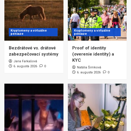
Kryptomeny a virtuálne
Kryptomeny a virtuálne
peniaze
peniaze
Bezdrátové vs. drátové
Proof of identity
zabezpečovací systémy
(overenie identity) a
KYC
Jana Farkašová
6. augusta 2026
0
Natália Šimková
6. augusta 2026
0