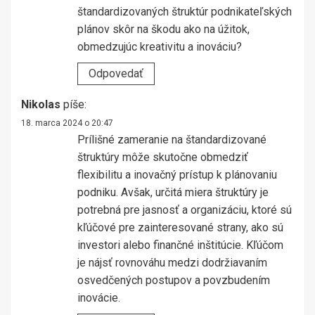
štandardizovaných štruktúr podnikateľských
plánov skôr na škodu ako na úžitok,
obmedzujúc kreativitu a inováciu?
Odpovedať
Nikolas
píše:
18. marca 2024 o 20:47
Prílišné zameranie na štandardizované
štruktúry môže skutočne obmedziť
flexibilitu a inovačný prístup k plánovaniu
podniku. Avšak, určitá miera štruktúry je
potrebná pre jasnosť a organizáciu, ktoré sú
kľúčové pre zainteresované strany, ako sú
investori alebo finančné inštitúcie. Kľúčom
je nájsť rovnováhu medzi dodržiavaním
osvedčených postupov a povzbudením
inovácie.