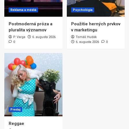
Reklama a médiá
Psychológia
Postmoderná próza a
Použitie herných prvkov
pluralita významov
v marketingu
P. Varga
6. augusta 2026
Tomáš Hudák
0
6. augusta 2026
0
Predaj
Reggae