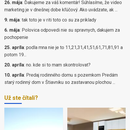
26. mája
:
Ďakujeme za váš komentár! Súhlasíme, že video
marketing je v dnešnej dobe kľúčový. Ako uvádzate, ak ...
9. mája
:
tak toto je v riti toto co su za priklady
6. mája
:
Polovica odpovedi nie su spravnych, dakujem za
pochopenie
25. apríla
:
podla mna nie je to 11,21,31,41,51,61,71,81,91 a
potom 19...
20. apríla
:
no. kde si to mam skontrolovat?
10. apríla
:
Predaj rodinného domu s pozemkom Predám
starý rodinný dom v Štiavniku so zastavanou plochou ...
Už ste čítali?