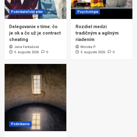
Podnikateľský plán
Psychológia
Delegovanie v tíme: čo
Rozdiel medzi
je ok a čo už je contract
tradičným a agilným
cheating
riadením
Jana Farkašová
Monika P.
5. augusta 2026
0
5. augusta 2026
0
Podnikanie